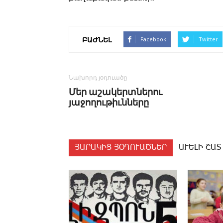
ԲԱԺՆԵԼ
Facebook
Twitter
Նախորդ յօդուածը
­Մեր ա­շա­կերտ­նե­րու
յաջողութիւնները
ՅԱՐԱԿԻՑ ՅՕԴՈՒԱԾՆԵՐ
ԱՒԵԼԻ ՇԱՏ