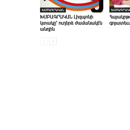
ԽՄԲԱԳՐԱԿԱՆ
ԽՄԲԱԳՐԱԿ
ԽՄԲԱԳՐԱԿԱՆ ­Լիզպոնի
­Հայակր­
կտակը՝ ուղերձ ժամանակէն
գոյատեւ
անդին