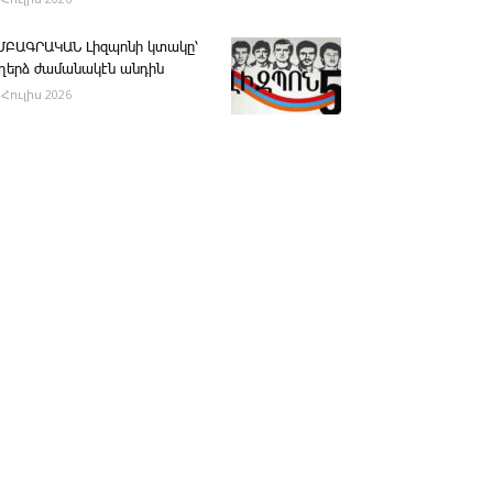
ՄԲԱԳՐԱԿԱՆ ­Լիզպոնի կտակը՝
ւղերձ ժամանակէն անդին
 Հուլիս 2026