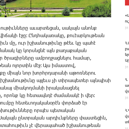
«
ո
31
ու­թիւն­նե­րը ա­ւար­տե­ցան, սա­կայն ա­նոնք
ի­ճա­կի է­ջը։ Ընդ­հա­կա­ռա­կը, քո­ւէար­կու­թեան
իւն մը, ուր իշ­խա­նու­թիւ­նը թէեւ կը պա­հէ
Հ
բ
­մա­նակ կը կորսնց­նէ այն քա­ղա­քա­կան
ե
ր ծրա­գիր­նե­րը ամ­բող­ջաց­նե­լու հա­մար,
Ա
եան ո­լոր­տին մէջ։ Այս ի­մաս­տով,
31
ն­քը միայն նոր խորհր­դա­րա­նի ա­թոռ­նե­րու
Հ.
ր իշ­խա­նու­թիւ­նը այ­լեւս չի տի­րա­պե­տեր այն­պի­սի
ա
ա­նայ միա­կող­մա­նի ի­րա­կա­նաց­նել
վ
, ո­րոնք կը հե­տապն­դէ ժա­մա­նա­կէ ի վեր։
31
խում­բը հե­տե­ւո­ղա­կա­նօ­րէն փոր­ձած էր
­խու­թիւն­նե­րը որ­պէս պե­տա­կան
Հ
վ
 ­Սա­կայն ընտ­րա­կան ար­դիւնք­նե­րը փաս­տե­ցին,
տ
ստա­հու­թիւն չէ վե­րա­պա­հած իշ­խա­նու­թեան
31