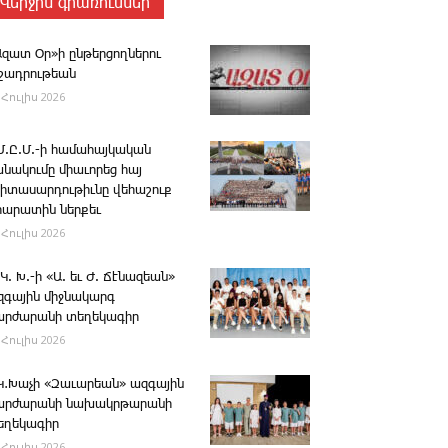
Վերջին գրառումներ
Ազատ Օր»ի ընթերցողներու
ւշադրութեան
 Հուլիս 2026
.Մ.Ը.Մ.-ի համահայկական
անակումը միաւորեց հայ
րիտասարդութիւնը վեհաշուք
րարատին ներքեւ
 Հուլիս 2026
 Կ. Խ.-ի «Ա. եւ Ժ. ­Ճէնազեան»
զգային միջնակարգ
արժարանի տեղեկագիր
 Հուլիս 2026
․Կ․Խաչի «Զաւարեան» ազգային
արժարանի նախակրթարանի
եղեկագիր
 Հուլիս 2026