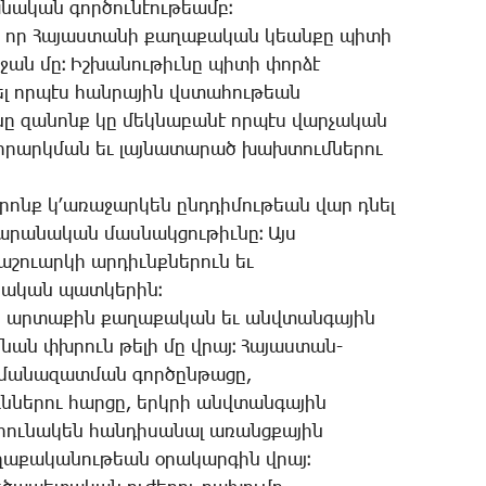
­նա­կան գոր­ծու­նէու­թեամբ։
յ, որ ­Հա­յաս­տա­նի քա­ղա­քա­կան կեան­քը պի­տի
րջան մը։ Իշ­խա­նու­թիւ­նը պի­տի փոր­ձէ
ել որ­պէս հան­րա­յին վստա­հու­թեան
­նը զա­նոնք կը մեկ­նա­բա­նէ որ­պէս վար­չա­կան
 կի­րարկ­ման եւ լայ­նա­տա­րած խախ­տում­նե­րու
ո­րոնք կ­՚ա­ռա­ջար­կեն ընդ­դի­մու­թեան վար դնել
ա­րա­նա­կան մաս­նակ­ցու­թիւ­նը։ Այս
­շո­ւար­կի ար­դիւնք­նե­րուն եւ
նա­կան պատ­կե­րին։
 որ ար­տա­քին քա­ղա­քա­կան եւ անվ­տան­գա­յին
նան փխրուն թե­լի մը վրայ։ ­Հա­յաս­տան-
­մա­նա­զատ­ման գոր­ծըն­թա­ցը,
ն­նե­րու հար­ցը, երկ­րի անվ­տան­գա­յին
շա­րու­նա­կեն հանդիսանալ ա­ռանց­քա­յին
ղա­քա­կա­նու­թեան օ­րա­կար­գին վրայ։