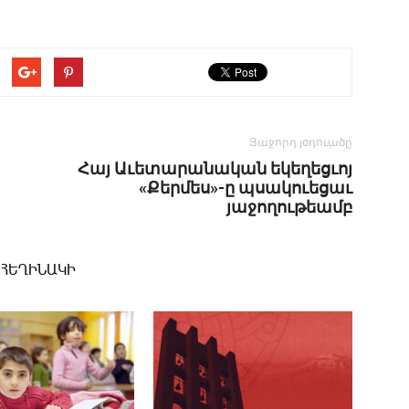
Յաջորդ յօդուածը
­Հայ Աւետարանական եկեղեցւոյ
«Քերմես»-ը պսակուեցաւ
յաջողութեամբ
 ՀԵՂԻՆԱԿԻ