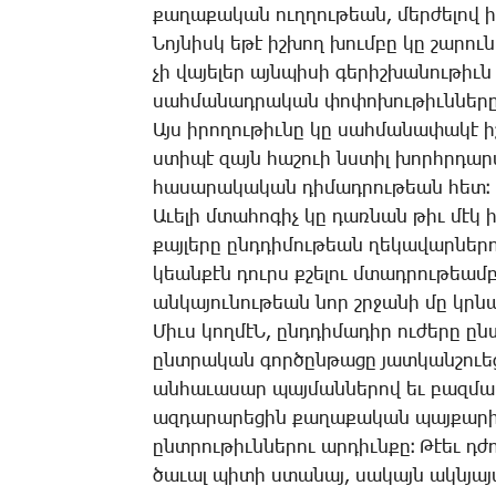
քա­ղա­քա­կան ուղ­ղու­թեան, մեր­ժե­լով ի
­Նոյ­նիսկ ե­թէ իշ­խող խում­բը կը շա­րու­
չի վա­յե­լեր այն­պի­սի գե­րիշ­խա­նու­թի
սահ­մա­նադ­րա­կան փո­փո­խու­թիւն­նե­ր
Այս ի­րո­ղու­թիւ­նը կը սահ­մա­նա­փա­կէ 
ստի­պէ զայն հա­շո­ւի նստիլ խորհր­դա­ր
հա­սա­րա­կա­կան դի­մադ­րու­թեան հետ։
Ա­ւե­լի մտա­հո­գիչ կը դառ­նան թիւ մէկ ի
քայ­լե­րը ընդ­դի­մու­թեան ղե­կա­վար­նե­ր
կեան­քէն դուրս քշե­լու մտադ­րու­թեամբ
ան­կա­յու­նու­թեան նոր շրջա­նի մը կրնան
­Միւս կող­մէՆ, ընդ­դի­մա­դիր ու­ժե­րը ըն
ընտ­րա­կան գոր­ծըն­թա­ցը յատ­կան­շո­ւե­
ան­հա­ւա­սար պայ­ման­նե­րով եւ բազ­մա
ազ­դա­րա­րե­ցին քա­ղա­քա­կան պայ­քա­ր
ընտ­րու­թիւն­նե­րու ար­դիւն­քը։ ­Թէեւ դժ
ծա­ւալ պի­տի ստա­նայ, սա­կայն ակն­յայտ