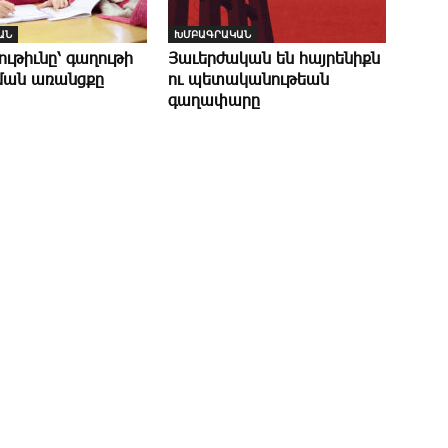
ԱՆ
ԽՄԲԱԳՐԱԿԱՆ
թութիւնը՝ գաղութի
Յաւերժական են հայրենիքն
ման առանցքը
ու պետականութեան
գաղափարը