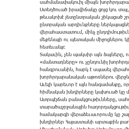
սահ­մա­նա­փա­կո­ւիլ միայն խորհր­դա­րա
Ս­տեղ­ծո­ւած ի­րա­վի­ճա­կը ցոյց կու տա
թե­ւա­կո­խէ յե­տընտ­րա­կան շի­կա­ցած շ
ընտ­րա­կան ար­դիւնք­նե­րը ներ­կա­յաց­ն
վե­րա­հաս­տա­տում, մինչ ընդ­դի­մու­թիւ
մե­քե­նա­յի ու պե­տա­կան մի­ջոց­նե­րու
հե­տե­ւանք։
­Տա­կա­ւին, չեն պակ­սիր այն ձայ­նե­րը, 
«ման­տադ­նե­րը» ու չըն­դու­նիլ խորհր­դ
հանգ­րո­ւա­նին, հարկ է սպա­սել վե­րա­հա
խորհր­դա­րա­նա­կան ա­թոռ­նե­րու վերջ­
Ա­ւե­լի կա­րե­ւոր է այն հան­գա­ման­քը,
հիմ­նա­կան խնդիր­նե­րը կա­խո­ւած կը մ
Ատր­պէյ­ճան բա­նակ­ցու­թիւն­նե­րը, սահ
տա­րա­ծաշր­ջա­նա­յին հա­ղոր­դակ­ցու­թիւ
հա­մա­կար­գի վե­րա­ձե­ւա­ւո­րու­մը կը 
խնդիր­ներ ­Հա­յաս­տա­նի ար­տա­քին քա­