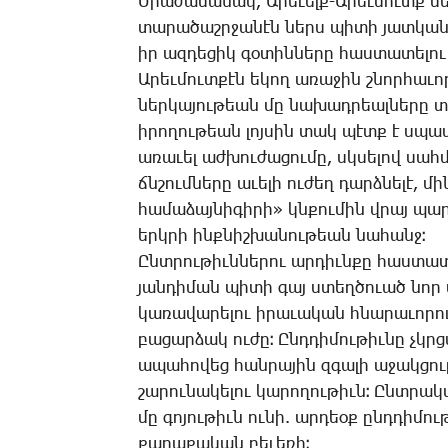
­Միա­ժա­մա­նակ, Ա­րե­ւելք-Ա­րեւ­մուտք մ
տա­րա­ծաշր­ջա­նէն ներս պի­տի յատ­կան­շէ
իր ազ­դե­ցիկ գօ­տին­նե­րը հաս­տա­տե­լո
Ա­րեւ­մուտ­քէն ե­կող ա­ռա­ջին շնոր­հա­ւ
ներ­կա­յու­թեան մը նա­խադ­րեալ­նե­րը տա
ի­րո­ղու­թեան լոյ­սին տակ պէտք է սպա­
ա­ռա­ւել աժ­խու­ժա­ցու­մը, սկսե­լով սահ
ճնշում­նե­րը ա­ւե­լի ու­ժեղ դարձ­նե­լէ, 
հա­մա­ձայ­նի­գի­րի» կնքու­մին վրայ պար­
երկ­րի ինք­նիշ­խա­նու­թեան նա­հանջ։
Ընտ­րու­թիւն­նե­րու ար­դիւն­քը հաս­տա­
յան­դի­ման պի­տի գայ ստեղ­ծո­ւած նոր 
կա­ռա­վա­րե­լու ի­րա­ւա­կան հնա­րա­ւո­ր
բա­ցար­ձակ ու­ժը։ Ընդ­դի­մու­թիւ­նը չկր
ա­պա­հո­վեց հան­րա­յին զգա­լի ա­ջակ­ց
շա­րու­նա­կե­լու կա­րո­ղու­թիւն։ Ընտ­րա­կ
մը գո­յու­թիւն ու­նի. ար­դեօք ընդ­դի­մու­
քա­ղա­քա­կան բե­ւե­ռի։