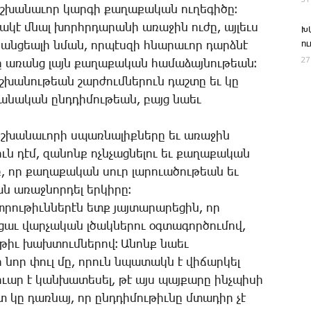
շ­խա­նա­ւոր կար­գի քա­ղա­քա­կան ու­ղե­գի­ծը։
նա­կէ մնալ խորհր­դա­րա­նի ա­ռա­ջին ու­ժը, այ­լեւս
Խ
ո
ւն ան­ցեա­լի նման, որ­պէս­զի հնա­րա­ւոր դարձ­նէ
27
ը ա­ռանց լայն քա­ղա­քա­կան հա­մա­ձայ­նու­թեան։
իշ­խա­նու­թեան շար­ժում­նե­րուն դաշ­տը եւ կը
ա­նա­կան ընդ­դի­մու­թեան, բայց նաեւ
շ­խա­նա­ւո­րի սպառ­նա­լիք­նե­րը եւ ա­ռա­ջին
ուն դէմ, զա­նոնք ոչն­չաց­նե­լու եւ քա­ղա­քա­կան
, որ քա­ղա­քա­կան սուր լա­րո­ւա­ծու­թեան եւ
 ա­ռաջ­նոր­դել եր­կի­րը։
տ­րու­թիւն­նե­րէն ետք յայ­տա­րա­րե­ցին, որ
ցաւ վար­չա­կան լծակ­նե­րու օգ­տա­գոր­ծու­մով,
­թիւ խախ­տում­նե­րով։ Ա­նոնք նաեւ
ի նոր փուլ մը, ո­րուն նպա­տակն է վի­ճար­կել
ո­ւար է կան­խա­տե­սել, թէ այս պայ­քա­րը ինչ­պի­սի
 կը դառ­նայ, որ ընդ­դի­մու­թիւ­նը մտա­դիր չէ