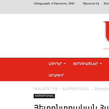
Հինգշաբթի, 6 Օգոստոս, 2026
Գլխաւոր էջ
Յղո
ԼՈՒՐԵՐ
ՅՕԴՈՒԱԾՆԵՐ
ՕՐԱԳԻՐ
ԳԼԽԱՒՈՐ ԷՋ
ԽՄԲԱԳՐԱԿԱՆ
­Յետը
ԽՄԲԱԳՐԱԿԱՆ
­Յետընտրական Հ