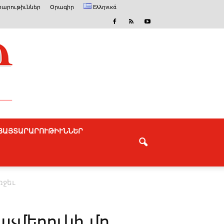
արութիւններ
Օրագիր
Ελληνικά
ՅԱՅՏԱՐԱՐՈՒԹԻՒՆՆԵՐ
ջեւ
չմերուկի մը