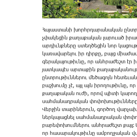
­Հա­յաս­տա­նի խորհր­դա­րա­նա­կան ընտ­ր
չփա­կե­ցին քա­ղա­քա­կան լա­րո­ւած ի­րա­վ
ար­դիւնք­նե­րը ստեղ­ծե­ցին նոր կա­ցու­թ
կա­ռա­վա­րե­լու իր դիր­քը, բայց միա­ժա
գե­րա­կա­յու­թիւ­նը, որ անհ­րա­ժեշտ էր ի
յատ­կա­պէս ար­տա­քին քա­ղա­քա­կա­նու­թ
ընտ­րու­թիւն­նե­րու մե­ծա­գոյն հե­տե­ւա
բաշ­խու­մը չէ, այլ այն ի­րո­ղու­թիւ­նը, ո
քա­ղա­քա­կան ու­ժի, ո­րով պի­տի կա­րո­ղ
սահ­մա­նադ­րա­կան փո­փո­խու­թիւն­նե­րը
­Վեր­ջին տա­րի­նե­րուն, գոր­ծող վար­չա­
ներ­կա­յաց­նել սահ­մա­նադ­րա­կան փո­փո
բա­րե­փո­խում­նե­րու անհ­րա­ժեշտ քայլ։
որ հա­սա­րա­կու­թիւ­նը ամ­բող­ջա­կան վ