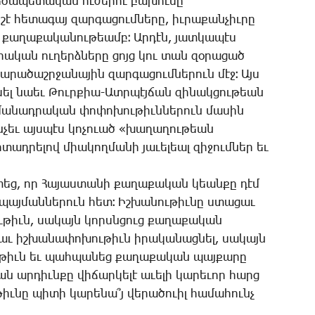
ե­ծա­պե­տա­կան ու­ժե­րու բա­խու­մը
 հե­տա­գայ զար­գա­ցում­նե­րը, իւ­րա­քան­չիւ­րը
ւ քա­ղա­քա­կա­նու­թեամբ։ Ար­դէն, յատ­կա­պէս
ո­րա­կան ու­ղերձ­նե­րը ցոյց կու տան զօ­րա­ցած
­րա­ծաշր­ջա­նա­յին զար­գա­ցում­նե­րուն մէջ։ Այս
սել նաեւ ­Թուր­քիա-Ատր­պէյ­ճան զի­նակ­ցու­թեան
­մա­նադ­րա­կան փո­փո­խու­թիւն­նե­րուն մա­սին
մին­չեւ այս­պէս կո­չո­ւած «խա­ղա­ղու­թեան
տադ­րե­լով միա­կող­մա­նի յա­ւե­լեալ զի­ջում­ներ եւ
տեց, որ ­Հա­յաս­տա­նի քա­ղա­քա­կան կեան­քը դէմ
պայ­ման­նե­րուն հետ։ Իշ­խա­նու­թիւ­նը ստա­ցաւ
ու­թիւն, սա­կայն կորսն­ցուց քա­ղա­քա­կան
ցաւ իշ­խա­նա­փո­խու­թիւն ի­րա­կա­նաց­նել, սա­կայն
ու­թիւն եւ պահ­պա­նեց քա­ղա­քա­կան պայ­քա­րը
ան ար­դիւն­քը վի­ճար­կե­լէ ա­ւե­լի կա­րե­ւոր հարց
թիւ­նը պի­տի կա­րե­նա՞յ վե­րա­ծո­ւիլ հա­մա­հունչ