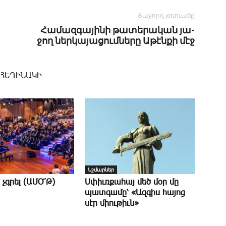
Յաջորդ յօդուածը
­­Հա­մազ­գա­յի­նի թա­տե­րա­կան յա­
ջող ներ­կա­յա­ցում­նե­րը Ա­թէն­քի մէջ
 ՀԵՂԻՆԱԿԻ
Նշմարներ
է՞ չգրել (ԱՄՕ՜Թ)
Սփիւռքահայ մեծ մօր մը
պատգամը՝ «Ազգիս հայոց
սէր միութիւն»