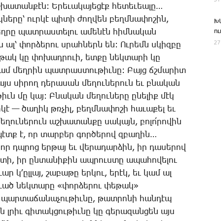
խա­տան­քէն: Ե­րե­ւա­կա­յե­ցէք հե­տե­ւեա­լը…
կ­նե­րը՝ ուր­կէ պի­տի ժող­վեն բեղմ­նա­փո­շին,
Խ
ղ­րը պատ­րաս­տե­լու ա­մե­նէն հիմ­նա­կան
ո
27
կն ալ՝ փոր­ձե­րու սրահ­ներն են: Ու­րեմն սկիզ­բը
ե­թակ կը փո­խադ­րո­ւի, ետ­քը նեկ­տա­րի կը
համ մեղ­րին պատ­րաս­տու­թիւ­նը: ­Բայց ճշմա­րիտ
 այս սի­րող դե­րա­սան մե­ղու­նե­րուն եւ բնա­կան
թիւն մը կայ: Բ­նա­կան մե­ղու­նե­րը ը­նե­լիք մէկ
կէ — ծա­ղիկ թռչիլ, բեղմ­նա­փո­շի հա­ւա­քել եւ
­ղու­նե­րուն աշ­խա­տան­քը սա­կայն, բո­լո՛­րո­վին
 պէտք է, որ տար­բեր գոր­ծե­րով զբա­ղին…
է որ դպրոց եր­թայ եւ վե­րա­դար­ձին, իր դա­սե­րով
տի, իր ըն­տա­նի­քին ապ­րուս­տը ա­պա­հո­վե­լու
 կ­՚ըլ­լայ, շա­բա­թը եր­կու, ե­րէկ, եւ կամ ալ
­ւած նեկ­տա­րը «փոր­ձե­րու փե­թակ»
 պար­տա­ճա­նա­չու­թիւ­նը, թատ­րո­նի հան­դէպ
ն լրիւ գի­տակ­ցու­թիւ­նը կը գե­րա­զան­ցեն այս