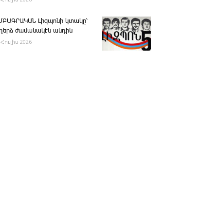
ՄԲԱԳՐԱԿԱՆ ­Լիզպոնի կտակը՝
ւղերձ ժամանակէն անդին
 Հուլիս 2026