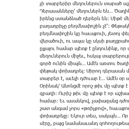
չի տար­բե­րիր մե­ղու­նե­րուն տա­րած աշ­
­Դե­րա­սան­նե­րը՝ մե­ղու­ներն են… ­Ծա­ղի
ի­րենց ստանձ­նած դե­րերն են: ­Մի­թէ մե
բա­ղադ­րի­չը բեղմ­նա­փո­շին չէ՞: ­Փե­թա
բեղմ­նա­փո­շին կը հա­ւա­քո­ւի, յե­տոյ փ
վե­րա­ծո­ւի, ու ա­պա կը սկսի քաղց­րա­
ըլ­լա­լու հա­մար պէտք է ըն­դու­նինք, որ
մե­ղու­նե­րուն մի­ջեւ, հսկայ տար­բե­րու­
գործ ու­նին միայն… Ա­մէն առ­տու ծա­ղի­
փե­թակ փո­խադ­րել: ­Սի­րող դե­րա­սան մե
տար­բեր է, ա­ւե­լի դժո­ւար է… Ա­մէն օր
Օ­րի­նակ՝ Ա­նոնց­մէ ո­րոշ թիւ մը պէտք 
զբա­ղի: Ու­րիշ թիւ մը պէտք է որ աշ­խա­
հա­մար: Եւ ա­սան­կով, չա­փա­զանց դժո­ւար
շատ ան­գամ չորս «թռիչ­քով», հա­ւա­քո
փո­խադ­րե­լը: Ե­կուր տես, սա­կայն… Որ
սէ­րը, բայց նա­մա­նա­ւանդ զո­հո­ղու­թեա