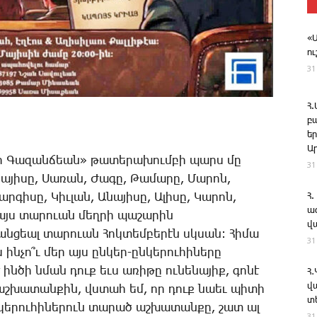
«
ո
31
Հ
բ
ե
Ա
­ւիր ­Գա­զան­ճեան» թա­տե­րա­խում­բի պարս մը
31
նա­յի­սը, ­Սա­ռան, ­Ժա­գը, ­Թա­մա­րը, ­Մա­րոն,
ար­գի­սը, ­Կիւ­լան, Ա­նա­յի­սը, Ա­լի­սը, ­Կա­րոն,
Հ.
ա
ի այս տա­րո­ւան մեղ­րի պա­շա­րին
վ
­ցեալ տա­րո­ւան ­Հոկ­տեմ­բե­րէն սկսան: ­Հի­մա
31
ին­չո՞ւ մեր այս ըն­կեր-ըն­կե­րու­հի­նե­րը
է ին­ծի նման դուք եւս ա­ռի­թը ու­նե­նա­յիք, գո­նէ
Հ
վ
ծ աշ­խա­տան­քին, վստահ եմ, որ դուք նաեւ պի­տի
տ
­կե­րու­հի­նե­րուն տա­րած աշ­խա­տան­քը, շատ ալ
31