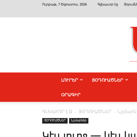
Ուրբաթ, 7 Օգոստոս, 2026
Գլխաւոր էջ
Յղումն
ԼՈՒՐԵՐ
ՅՕԴՈՒԱԾՆԵՐ
ՕՐԱԳԻՐ
ԳԼԽԱՒՈՐ ԷՋ
ՅՕԴՈՒԱԾՆԵՐ
Նշմարն
ՅՕԴՈՒԱԾՆԵՐ
Նշմարներ
Կէս լուրջ — կէս կ