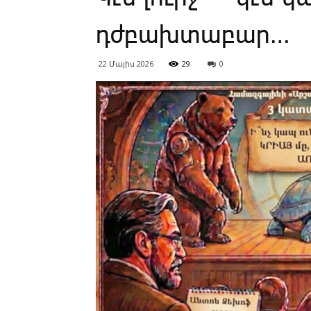
դժբախ­տա­բար…
22 Մայիս 2026
29
0