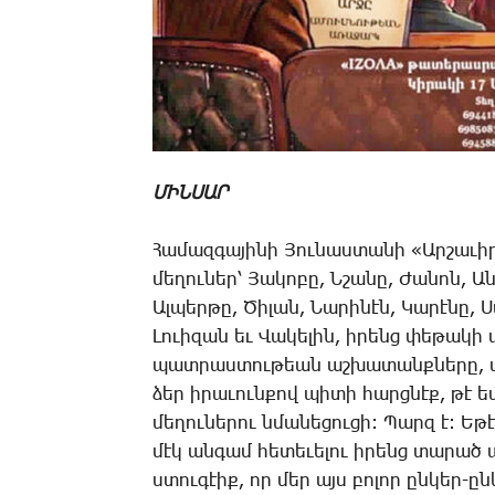
ՄԻՆՍԱՐ
­Հա­մազ­գա­յի­նի ­Յու­նաս­տա­նի «Ար­շա
մե­ղու­ներ՝ ­Յա­կո­բը, Ն­շա­նը, ­Ժա­նոն, Ա­
Ալ­պեր­թը, ­Ծի­լան, ­Նա­րի­նէն, ­Կա­րէ­նը, ­Ս
­Լո­ւի­զան եւ ­Վա­կե­լին, ի­րենց փե­թա­կ
պատ­րաս­տու­թեան աշ­խա­տանք­նե­րը, ան
ձեր ի­րա­ւուն­քով պի­տի հարց­նէք, թէ ես 
մե­ղու­նե­րու նմա­նե­ցու­ցի: ­Պարզ է: Ե­թ
մէկ ան­գամ հե­տե­ւե­լու ի­րենց տա­րա
ստու­գէիք, որ մեր այս բո­լոր ըն­կեր-ըն