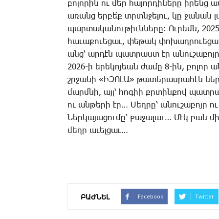
բո­լո­րին ու մեր հա­յոր­դի­նե­րը ի­րենց ա­
ա­ռանց եր­բե՛ք տրտնջե­լու, կը ջա­նան 
պար­տա­կա­նու­թիւն­նե­րը: Ու­րեմն, 2025
հա­ւա­քո­ւե­ցաւ, փե­թակ փո­խադ­րո­ւե­ցաւ
անց՝ ար­դէն պատ­րաստ էր ա­նու­շա­բոյր 
2026-ի ե­րե­կո­յեան ժա­մը 8-ին, բո­լոր ա
շրջա­նի «ԻԶՈԼԱ» թա­տե­րաս­րա­հէն ներս,
մարմ­նի, այլ՝ հո­գիի քրտին­քով պատ­րաս
ու ան­թե­րի էր… ­Մեղ­րը՝ ա­նու­շա­բոյր 
­Ներ­կա­յա­ցու­մը՝ քա­ջա­լաւ… ­Մէկ բան
մեղր ա­ւել­ցաւ…
ԲԱԺՆԵԼ
Facebook
Twitter