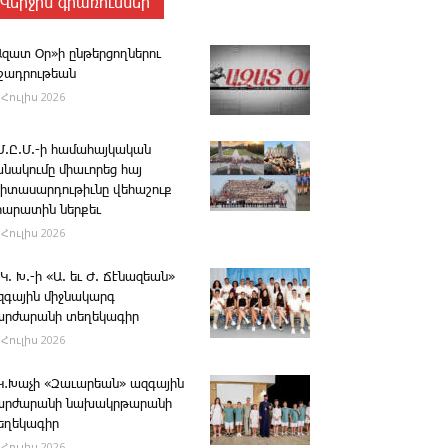
Վերջին գրառումներ
Ազատ Օր»ի ընթերցողներու
ւշադրութեան
 Հուլիս 2026
.Մ.Ը.Մ.-ի համահայկական
անակումը միաւորեց հայ
րիտասարդութիւնը վեհաշուք
րարատին ներքեւ
 Հուլիս 2026
 Կ. Խ.-ի «Ա. եւ Ժ. ­Ճէնազեան»
զգային միջնակարգ
արժարանի տեղեկագիր
 Հուլիս 2026
․Կ․Խաչի «Զաւարեան» ազգային
արժարանի նախակրթարանի
եղեկագիր
 Հուլիս 2026