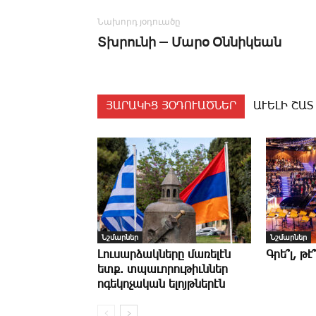
Նախորդ յօդուածը
Տխրունի — Մարօ Օննիկեան
ՅԱՐԱԿԻՑ ՅՕԴՈՒԱԾՆԵՐ
ԱՒԵԼԻ ՇԱՏ
Նշմարներ
Նշմարներ
­Լուսարձակները մառելէն
Գ­րե՞լ, թ
ետք. տպաւորութիւններ
ոգեկոչական ելոյթներէն