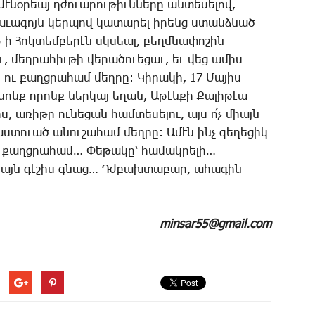
մէ­նօ­րեայ դժո­ւա­րու­թիւն­նե­րը ան­տե­սե­լով,
լա­ւա­գոյն կեր­պով կա­տա­րել ի­րենց ստանձ­նած
-ի ­Հոկ­տեմ­բե­րէն սկսեալ, բեղմ­նա­փո­շին
, մեղ­րա­հիւ­թի վե­րա­ծո­ւե­ցաւ, եւ վեց ա­միս
ու քաղց­րա­համ մեղ­րը: ­Կի­րա­կի, 17 ­Մա­յիս
­նոնք ո­րոնք ներ­կայ ե­ղան, Ա­թէն­քի ­Քա­լի­թէա
 ա­ռի­թը ու­նե­ցան համ­տե­սե­լու, այս ո՛չ միայն
­տո­ւած ա­նու­շա­համ մեղ­րը: Ա­մէն ինչ գե­ղե­ցիկ
ու քաղց­րա­համ… ­Փե­թա­կը՝ հա­մակ­րե­լի…
 միայն գէ­շիս գնաց… Դժ­բախ­տա­բար, ա­հա­գին
minsar55@gmail.com