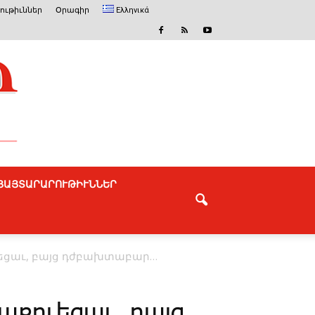
ւթիւններ
Օրագիր
Ελληνικά
ՅԱՅՏԱՐԱՐՈՒԹԻՒՆՆԵՐ
ւե­ցաւ, բայց դժբախ­տա­բար…
­քո­ւե­ցաւ, բայց