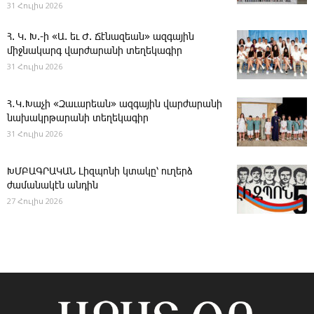
31 Հուլիս 2026
Հ. Կ. Խ.-ի «Ա. եւ Ժ. ­Ճէնազեան» ազգային
միջնակարգ վարժարանի տեղեկագիր
31 Հուլիս 2026
Հ․Կ․Խաչի «Զաւարեան» ազգային վարժարանի
նախակրթարանի տեղեկագիր
31 Հուլիս 2026
ԽՄԲԱԳՐԱԿԱՆ ­Լիզպոնի կտակը՝ ուղերձ
ժամանակէն անդին
27 Հուլիս 2026