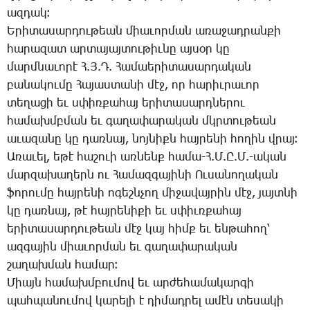
ազ­դակ։
Ե­րի­տա­սար­դու­թեան միա­ւոր­ման ա­ռա­ջադ­րան­քի
հա­րա­զատ ար­տա­յայ­տու­թիւ­նը այ­սօր կը
մարմ­նա­ւո­րէ Հ.Յ.Դ. ­Հա­մաե­րի­տա­սար­դա­կան
բա­նա­կու­մը ­Հա­յաս­տա­նի մէջ, որ հա­րիւ­րա­ւոր
տե­ղա­ցի եւ սփիռ­քա­հայ ե­րի­տա­սարդ­նե­րու
հա­մախմբ­ման եւ գա­ղա­փա­րա­կան մկրտու­թեան
ա­ւա­զա­նը կը դառ­նայ, նոյ­նիքն հայ­րե­նի հո­ղին վրայ։
Ա­ռա­ւել, ե­թէ հա­շո­ւի առ­նենք հա­մա-Հ.Մ.Ը.Մ.-ա­կան
մար­զա­խա­ղերն ու ­Հա­մազ­գա­յի­նի Ու­սա­նո­ղա­կան
ֆո­րու­մը հայ­րե­նի ո­գեշն­չող մի­ջա­վայ­րին մէջ, յայտ­նի
կը դառ­նայ, թէ հայ­րե­նի­քի եւ սփիւռ­քա­հայ
ե­րի­տա­սար­դու­թեան մէջ կայ հիմք եւ են­թա­հող՝
ազ­գա­յին միա­ւոր­ման եւ գա­ղա­փա­րա­կան
շա­ղախ­ման հա­մար։
­Միայն հա­մախմ­բու­մով եւ ար­ժե­հա­մա­կար­գի
պահ­պա­նու­մով կա­րե­լի է դի­մադ­րել ա­մէն տե­սա­կի