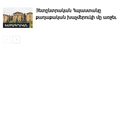
­Յետընտրական Հայաստանը
քաղաքական խաչմերուկի մը առջեւ
ԽՄԲԱԳՐԱԿԱՆ