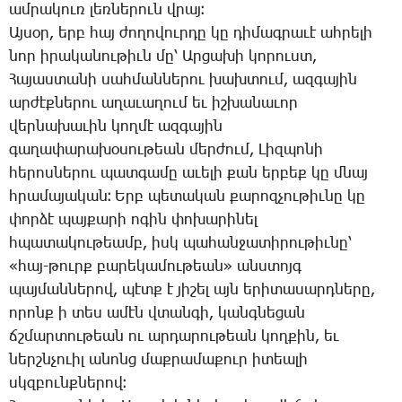
ամ­րա­կուռ լեռ­նե­րուն վրայ։
Այ­սօր, երբ հայ ժո­ղո­վուր­դը կը դի­մագրա­ւէ ահ­րե­լի
նոր ի­րա­կա­նու­թիւն մը՝ Ար­ցա­խի կո­րուստ,
­Հա­յաս­տա­նի սահ­ման­նե­րու խախ­տում, ազ­գա­յին
ար­ժէք­նե­րու ա­ղա­ւա­ղում եւ իշ­խա­նա­ւոր
վեր­նա­խա­ւին կող­մէ ազ­գա­յին
գա­ղա­փա­րա­խօ­սու­թեան մեր­ժում, ­Լիզ­պո­նի
հե­րոս­նե­րու պատ­գա­մը ա­ւե­լի քան եր­բեք կը մնայ
հրա­մա­յա­կան։ Երբ պե­տա­կան քա­րոզ­չու­թիւ­նը կը
փոր­ձէ պայ­քա­րի ո­գին փո­խա­րի­նել
հպա­տա­կու­թեամբ, իսկ պա­հան­ջա­տի­րու­թիւ­նը՝
«հայ-թուրք բա­րե­կա­մու­թեան» անստոյգ
պայ­ման­նե­րով, պէտք է յի­շել այն ե­րի­տա­սարդ­նե­րը,
ո­րոնք ի տես ա­մէն վտան­գի, կանգ­նե­ցան
ճշմար­տու­թեան ու ար­դա­րու­թեան կող­քին, եւ
ներշն­չո­ւիլ ա­նոնց մաք­րա­մա­քուր ի­տեա­լի
սկզբունք­նե­րով։