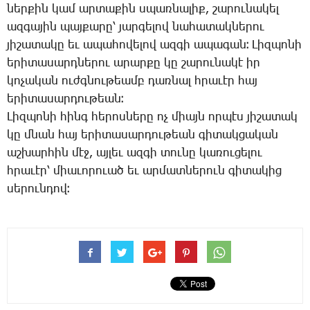
ներ­քին կամ ար­տա­քին սպառ­նա­լիք, շա­րու­նա­կել
ազ­գա­յին պայ­քա­րը՝ յար­գե­լով նա­հա­տակ­նե­րու
յի­շա­տա­կը եւ ա­պա­հո­վե­լով ազ­գի ա­պա­գան։ ­Լիզ­պո­նի
ե­րի­տա­սարդ­նե­րու ա­րար­քը կը շա­րու­նա­կէ իր
կո­չա­կան ուժգ­նու­թեամբ դառ­նալ հրա­ւէր հայ
ե­րի­տա­սար­դու­թեան։
­Լիզ­պո­նի հինգ հե­րոս­նե­րը ոչ միայն որ­պէս յի­շա­տակ
կը մնան հայ ե­րի­տա­սար­դու­թեան գի­տակ­ցա­կան
աշ­խար­հին մէջ, այ­լեւ ազ­գի տու­նը կա­ռու­ցե­լու
հրա­ւէր՝ միա­ւո­րո­ւած եւ ար­մատ­նե­րուն գի­տա­կից
սե­րուն­դով։