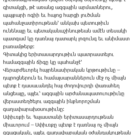
գի­տակ­ցի, թէ ա­ռանց ազ­գա­յին ար­մատ­նե­րու,
պայ­քա­րի ո­գիի եւ հա­յոց հար­ցի լուծ­ման
պա­հան­ջա­տի­րու­թեան՝ ան­կախ պե­տու­թիւն
ու­նե­նա­լը եւ պե­տա­կա­նա­շի­նու­թեան ա­մէն տե­սա­կի
պատ­գամ կը դառ­նայ դա­տարկ լո­զունգ եւ ա­նի­մաստ
բա­ռամ­թերք։
­Գի­տա­կից ե­րի­տա­սար­դու­թիւն պատ­րաս­տե­լու
հա­մազ­գա­յին ճի­գը կը պա­հան­ջէ՝
­Վե­րար­ժե­ւո­րել հայ­րե­նա­սի­րա­կան կրթու­թիւ­նը –
դպ­րոց­նե­րուն եւ հա­մալ­սա­րան­նե­րուն մէջ ոչ միայն
պէտք է դա­սա­ւան­դել հայ ժո­ղո­վուր­դի փա­ռա­հեղ
ան­ցեա­լը, այ­լեւ՝ ազ­գա­յին ար­ժա­նա­պա­տո­ւու­թիւ­նը
վե­րաս­տեղ­ծե­լու ազ­գա­յին ինք­նո­րոշ­ման
գա­ղա­փա­րա­խօ­սու­թիւ­նը։
Ս­փիւռ­քի եւ ­Հա­յաս­տա­նի ե­րի­տա­սար­դու­թեան
միա­ւո­րում – Ս­փիւռ­քը պէտք է դառ­նայ ոչ միայն
զգա­ցա­կան, այ­լեւ գա­ղա­փա­րա­կան օ­ժան­դա­կու­թեան