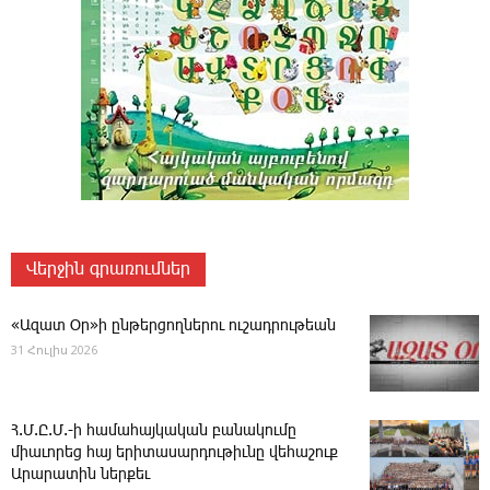
Վերջին գրառումներ
«Ազատ Օր»ի ընթերցողներու ուշադրութեան
31 Հուլիս 2026
Հ.Մ.Ը.Մ.-ի համահայկական բանակումը
միաւորեց հայ երիտասարդութիւնը վեհաշուք
Արարատին ներքեւ