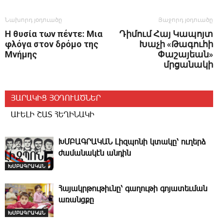
Նախորդ յօդուածը
Յաջորդ յօդուածը
Η θυσία των πέντε: Μια
Դիմում Հայ Կապոյտ
φλόγα στον δρόμο της
Խաչի «Թագուհի
Μνήμης
Փաշայեան»
մրցանակի
ՅԱՐԱԿԻՑ ՅՕԴՈՒԱԾՆԵՐ
ԱՒԵԼԻ ՇԱՏ ՀԵՂԻՆԱԿԻ
ԽՄԲԱԳՐԱԿԱՆ ­Լիզպոնի կտակը՝ ուղերձ
ժամանակէն անդին
ԽՄԲԱԳՐԱԿԱՆ
­Հայակր­թութիւնը՝ գաղութի գոյատեւման
առանցքը
ԽՄԲԱԳՐԱԿԱՆ