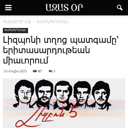
ԳԼԽԱՒՈՐ ԷՋ
ԽՄԲԱԳՐԱԿԱՆ
ԽՄԲԱԳՐԱԿԱՆ
Լիզպոնի տղոց պատգամը՝
երիտասարդութեան
միաւորում
25 Հուլիս 2025
87
0