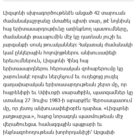
­Լիզ­պո­նի սխրա­գոր­ծու­թե­նէն ան­ցած 42 տա­րո­ւան
ժա­մա­նա­կաշր­ջա­նը մտա­ծել պի­տի տար, թէ նոյ­նիսկ
հայ ե­րի­տա­սար­դու­թիւ­նը ա­ռինք­նող պա­տում­նե­րը,
ժա­մա­նա­կի թա­ւա­լու­մին մէջ կը դառ­նան յու­շի եւ
յար­գան­քի սոսկ թո­ւա­կան­ներ։ ­Հա­կա­ռակ ժամանակի
կամ ըն­կե­րա­յին հո­լո­վոյթ­նե­րու ան­խու­սա­փե­լի
ե­րե­ւում­նե­րուն, ­Լիզ­պո­նի ­Հինգ հայ
ե­րի­տա­սարդ­նե­րու հե­րո­սա­կան զո­հա­բե­րու­մը կը
շա­րու­նա­կէ որ­պէս ներշն­չում եւ ու­ղե­ցոյց յու­զել
գա­ղա­փա­րա­կան ե­րի­տա­սար­դու­թեան շերտ մը, որ
հայ­րե­նի­քի եւ Ս­փիւռ­քի տա­րած­քին, պատ­գամ­ներ կը
ստա­նայ 27 ­Յու­լիս 1983-ի ա­րար­քէն։ ­Հե­րո­սա­պա­տում
մը, որ յե­տոյ ան­խու­սա­փե­լիօ­րէն դար­ձաւ «­Լիզ­պո­նի
յաղ­թար­շաւ», հա­յոց նո­րա­գոյն պատ­մու­թեան մէջ
վե­րա­ծո­ւե­ցաւ հա­մազ­գա­յին պայ­քա­րի եւ
ինք­նա­զո­հո­ղու­թեան խորհր­դա­նի­շի՝ Ար­ցա­խի