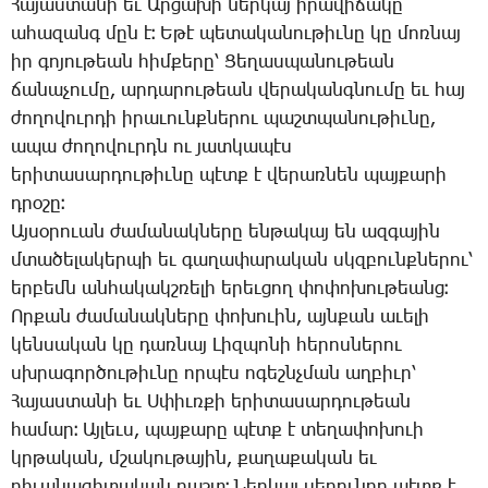
­Հա­յաս­տա­նի եւ Ար­ցա­խի ներ­կայ ի­րա­վի­ճա­կը
ա­հա­զանգ մըն է։ Ե­թէ պե­տա­կա­նու­թիւ­նը կը մոռ­նայ
իր գո­յու­թեան հիմ­քե­րը՝ ­Ցե­ղաս­պա­նու­թեան
ճա­նա­չու­մը, ար­դա­րու­թեան վե­րա­կանգ­նու­մը եւ հայ
ժո­ղո­վուր­դի ի­րա­ւունք­նե­րու պաշտ­պա­նու­թիւ­նը,
ա­պա ժո­ղո­վուրդն ու յատ­կա­պէս
ե­րի­տա­սար­դու­թիւ­նը պէտք է վե­րառ­նեն պայ­քա­րի
դրօ­շը։
Այ­սօ­րո­ւան ժա­մա­նակ­նե­րը են­թա­կայ են ազ­գա­յին
մտա­ծե­լա­կեր­պի եւ գա­ղա­փա­րա­կան սկզբունք­նե­րու՝
եր­բեմն ան­հա­կակշ­ռե­լի ե­րեւ­ցող փո­փո­խու­թեանց։
Որ­քան ժա­մա­նակ­նե­րը փո­խո­ւին, այն­քան ա­ւե­լի
կեն­սա­կան կը դառ­նայ ­Լիզ­պո­նի հե­րոս­նե­րու
սխրա­գոր­ծու­թիւ­նը որ­պէս ո­գեշնչ­ման աղ­բիւր՝
­Հա­յաս­տա­նի եւ Ս­փիւռ­քի ե­րի­տա­սար­դու­թեան
հա­մար։ Այ­լեւս, պայ­քա­րը պէտք է տե­ղա­փո­խո­ւի
կրթա­կան, մշա­կու­թա­յին, քա­ղա­քա­կան եւ
դի­ւա­նա­գի­տա­կան դաշտ։ ­Ներ­կայ սե­րուն­դը պէտք է