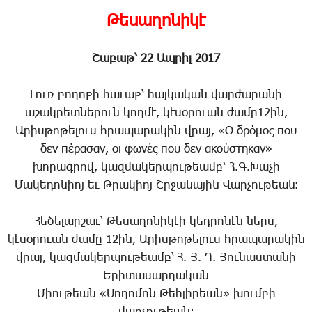
Թեսաղոնիկէ
Շաբաթ՝ 22 Ապրիլ 2017
Լուռ բողոքի հաւաք՝ հայկական վարժարանի
աշակրետներուն կողմէ, կէսօրուան ժամը12ին,
Արիսթոթելուս հրապարակին վրայ, «Ο δρόμος που
δεν πέρασαν, οι φωνές που δεν ακούστηκαν»
խորագրով, կազմակերպութեամբ՝ Հ.Գ.Խաչի
Մակեդոնիոյ եւ Թրակիոյ Շրջանային Վարչութեան։
Հեծելարշաւ՝ Թեսաղոնիկէի կեդրոնէն ներս,
կէսօրուան ժամը 12ին, Արիսթոթելուս հրապարակին
վրայ, կազմակերպութեամբ՝ Հ. Յ. Դ. Յունաստանի
Երիտասարդական
Միութեան «Սողոմոն Թեհլիրեան» խումբի