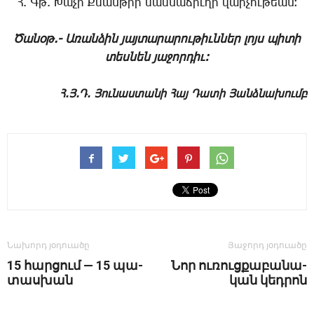
Հ. Գթ. Խաչի Քսանթիի մասնաճիւղի վարչութեան։
Ծանօթ.- Առանձին յայտարարութիւններ լոյս պիտի
տեսնեն յաջորդիւ:
Հ.Յ.Դ. Յունաստանի Հայ Դատի Յանձնախումբ
Նախորդ յօդուածը
Յաջորդ յօդուածը
15 հար­ցում — 15 պա­
Նո­ր ու­ռուց­քա­բա­նա­
տաս­խան
կան կեդ­րոն