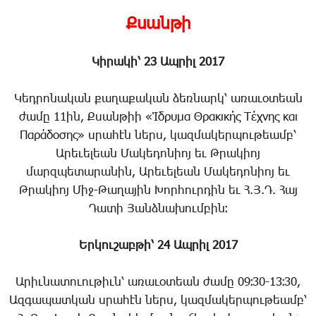
Քսանթի
Կիրակի՝ 23 Ապրիլ 2017
Կեդրոնական քաղաքական ձեռնարկ՝ առաւօտեան
ժամը 11ին, Քսանթիի «Ίδρυμα Θρακικής Τέχνης και
Παράδοσης» սրահէն ներս, կազմակերպութեամբ՝
Արեւելեան Մակեդոնիոյ եւ Թրակիոյ
մարզպետարանին, Արեւելեան Մակեդոնիոյ եւ
Թրակիոյ Միջ-Թաղային Խորհուրդին եւ Հ.Յ.Դ. Հայ
Դատի Յանձնախումբին։
Երկուշաբթի՝ 24 Ապրիլ 2017
Արիւնատուութիւն՝ առաւօտեան ժամը 09։30-13։30,
Ազգապատկան սրահէն ներս, կազմակերպութեամբ՝