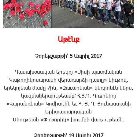
Աթէնք
Չորեքշաբթի՝ 5 Ապրիլ 2017
Դասախօսական երեկոյ «Սիսի պատմական
Կաթողիկոսարանի վերադարձի դատը» նիւթով,
երեկոյեան ժամը 7ին, «Զաւարեան» կեդրոնէն ներս,
կազմակերպութեամբ՝ Հ.Յ.Դ. Գոքինիոյ
«Վարանդեան» Կոմիտէին եւ Հ. Յ. Դ. Յունաստանի
Երիտասարդական
Միութեան «Փոթորիկ» խումբի վարչութեան:
Չորեքշաբթի՝ 19 Ապրիլ 2017