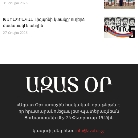
31 Հուլիս 2026
ԽՄԲԱԳՐԱԿԱՆ ­Լիզպոնի կտակը՝ ուղերձ
ժամանակէն անդին
27 Հուլիս 2026
«Ազատ Օր» առաջին հայկական օրաթերթն է,
որ հրատարակուեցաւ յետ-պատերազմեան
Յունաստանի մէջ 25 Փետրուար 1945ին
կապուիլ մեզ հետ:
info@azator.gr