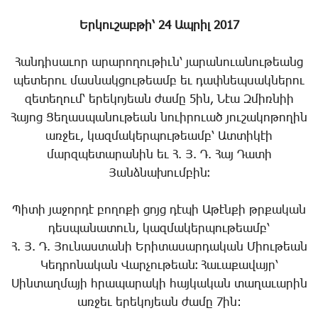
Երկուշաբթի՝ 24 Ապրիլ 2017
Հանդիսաւոր արարողութիւն՝ յարանուանութեանց
պետերու մասնակցութեամբ եւ դափնեպսակներու
զետեղում՝ երեկոյեան ժամը 5ին, Նէա Զմիռնիի
Հայոց Ցեղասպանութեան նուիրուած յուշակոթողին
առջեւ, կազմակերպութեամբ՝ Ատտիկէի
մարզպետարանին եւ Հ. Յ. Դ. Հայ Դատի
Յանձնախումբին։
Պիտի յաջորդէ բողոքի ցոյց դէպի Աթէնքի թրքական
դեսպանատուն, կազմակերպութեամբ՝
Հ. Յ. Դ. Յունաստանի Երիտասարդական Միութեան
Կեդրոնական Վարչութեան։ Հաւաքավայր՝
Սինտաղմայի հրապարակի հայկական տաղաւարին
առջեւ երեկոյեան ժամը 7ին: