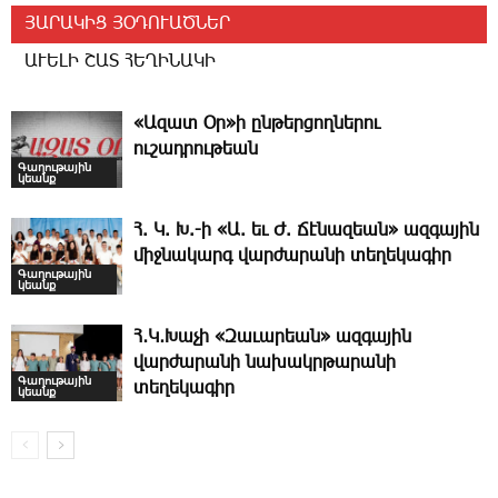
ՅԱՐԱԿԻՑ ՅՕԴՈՒԱԾՆԵՐ
ԱՒԵԼԻ ՇԱՏ ՀԵՂԻՆԱԿԻ
«Ազատ Օր»ի ընթերցողներու
ուշադրութեան
Գաղութային
կեանք
Հ. Կ. Խ.-ի «Ա. եւ Ժ. ­Ճէնազեան» ազգային
միջնակարգ վարժարանի տեղեկագիր
Գաղութային
կեանք
Հ․Կ․Խաչի «Զաւարեան» ազգային
վարժարանի նախակրթարանի
Գաղութային
տեղեկագիր
կեանք