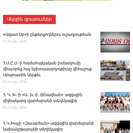
Վերջին գրառումներ
«Ազատ Օր»ի ընթերցողներու ուշադրութեան
31 Հուլիս 2026
Հ.Մ.Ը.Մ.-ի համահայկական բանակումը
միաւորեց հայ երիտասարդութիւնը վեհաշուք
Արարատին ներքեւ
31 Հուլիս 2026
Հ. Կ. Խ.-ի «Ա. եւ Ժ. ­Ճէնազեան» ազգային
միջնակարգ վարժարանի տեղեկագիր
31 Հուլիս 2026
Հ․Կ․Խաչի «Զաւարեան» ազգային վարժարանի
նախակրթարանի տեղեկագիր