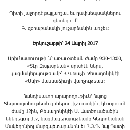
Պիտի յաջորդէ քայլարշաւ եւ դափնեպսակներու
զետեղում՝
Գ. զօրաբանակի յուշարձանին առջեւ։
Երկուշաբթի՝ 24 Ապրիլ 2017
Արիւնատուութիւն՝ առաւօտեան ժամը 9։30-13։00,
«Տէր-Զաքարեան» սրահէն ներս,
կազմակերպութեամբ՝ Հ.Գ.Խաչի Թեսաղոնիկէի
«Անի» մասնաճիւղի վարչութեան:
Հանդիսաւոր արարողութիւն՝ Հայոց
Ցեղասպանութեան զոհերու յիշատակին, կէսօրուան
ժամը 12ին, Թեսաղոնիկէի Ս. Աստծուածածին
եկեղեցւոյ մէջ, կազմակերպութեամբ Կեդրոնական
Մակեդոնիոյ մարզպետարանին եւ Հ.Յ.Դ. Հայ Դատի