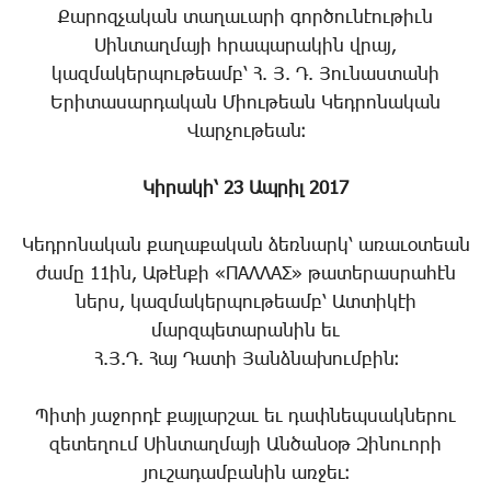
Քարոզչական տաղաւարի գործունէութիւն
Սինտաղմայի հրապարակին վրայ,
կազմակերպութեամբ՝ Հ. Յ. Դ. Յունաստանի
Երիտասարդական Միութեան Կեդրոնական
Վարչութեան։
Կիրակի՝ 23 Ապրիլ 2017
Կեդրոնական քաղաքական ձեռնարկ՝ առաւօտեան
ժամը 11ին, Աթէնքի «ΠΑΛΛΑΣ» թատերասրահէն
ներս, կազմակերպութեամբ՝ Ատտիկէի
մարզպետարանին եւ
Հ.Յ.Դ. Հայ Դատի Յանձնախումբին։
Պիտի յաջորդէ քայլարշաւ եւ դափնեպսակներու
զետեղում Սինտաղմայի Անծանօթ Զինուորի
յուշադամբանին առջեւ։