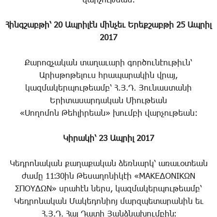
վարչութեան:
Հինգշաբթի՝ 20 Ապրիլէն մինչեւ Երեքշաբթի 25 Ապրիլ
2017
Քարոզչական տաղաւարի գործունէութիւն՝
Արիսթոթելուս հրապարակին վրայ,
կազմակերպութեամբ՝ Հ.Յ.Դ. Յունաստանի
Երիտասարդական Միութեան
«Սողոմոն Թեհլիրեան» խումբի վարչութեան:
Կիրակի՝ 23 Ապրիլ 2017
Կեդրոնական քաղաքական ձեռնարկ՝ առաւօտեան
ժամը 11։30ին Թեսաղոնիկէի «ΜΑΚΕΔΟΝΙΚΩΝ
ΣΠΟΥΔΩΝ» սրահէն ներս, կազմակերպութեամբ՝
Կեդրոնական Մակեդոնիոյ մարզպետարանին եւ
Հ.Յ.Դ. Հայ Դատի Յանձնախումբին։