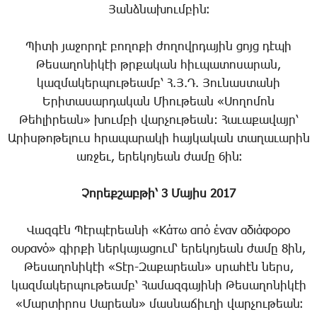
Յանձնախումբին։
Պիտի յաջորդէ բողոքի ժողովրդային ցոյց դէպի
Թեսաղոնիկէի թրքական հիւպատոսարան,
կազմակերպութեամբ՝ Հ.Յ.Դ. Յունաստանի
Երիտասարդական Միութեան «Սողոմոն
Թեհլիրեան» խումբի վարչութեան: Հաւաքավայր՝
Արիսթոթելուս հրապարակի հայկական տաղաւարին
առջեւ, երեկոյեան ժամը 6ին։
Չորեքշաբթի՝ 3 Մայիս 2017
Վազգէն Պէրպէրեանի «Κάτω από έναν αδιάφορο
ουρανό» գիրքի ներկայացում՝ երեկոյեան ժամը 8ին,
Թեսաղոնիկէի «Տէր-Զաքարեան» սրահէն ներս,
կազմակերպութեամբ՝ Համազգայինի Թեսաղոնիկէի
«Մարտիրոս Սարեան» մասնաճիւղի վարչութեան։