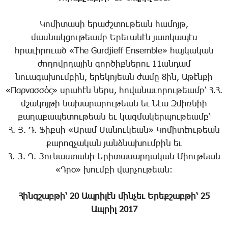
Կոմիտասի երաժշտութեան համոյթ,
մասնակցութեամբ Երեւանէն յատկապէս
հրաւիրուած «The Gurdjieff Ensemble» հայկական
ժողովրդային գործիքներու 11անդամ
նուագախումբին, երեկոյեան ժամը 8ին, Աթէնքի
«Παρνασσός» սրահէն ներս, հովանաւորութեամբ՝ Հ.Հ.
մշակոյթի նախարարութեան եւ Նէա Զմիռնիի
քաղաքապետութեան եւ կազմակերպութեամբ՝
Հ. Յ. Դ. Ֆիքսի «Արամ Մանուկեան» Կոմիտէութեան
քարոզչական յանձնախումբին եւ
Հ. Յ. Դ. Յունաստանի Երիտասարդական Միութեան
«Դրօ» խումբի վարչութեան:
Հինգշաբթի՝ 20 Ապրիլէն մինչեւ Երեքշաբթի՝ 25
Ապրիլ 2017