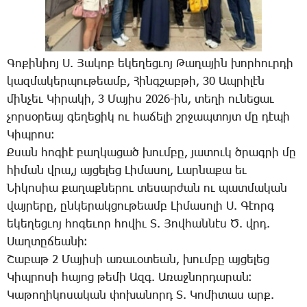
Գո­քի­նիոյ Ս. ­Յա­կոբ ե­կե­ղեց­ւոյ ­Թա­ղա­յին խոր­հուր­դի
կազ­մա­կեր­պու­թեամբ, ­Հինգ­շաբ­թի, 30 Ապ­րի­լէն
մին­չեւ ­Կի­րա­կի, 3 ­Մա­յիս 2026-ին, տե­ղի ու­նե­ցաւ
չոր­սօ­րեայ գե­ղե­ցիկ ու հա­ճե­լի շրջապտոյտ մը դէ­պի
­Կիպ­րոս։
Ք­սան հո­գիէ բաղ­կա­ցած խում­բը, յա­տուկ ծրագ­րի մը
հի­ման վրա,յ­ այ­ցե­լեց ­Լի­մա­սոլ, ­Լար­նա­քա եւ
­Նի­կո­սիա քա­ղաք­նե­րու տե­սար­ժան ու պատ­մա­կան
վայ­րե­րը, ըն­կե­րակ­ցու­թեամբ ­Լի­մա­սո­լի Ս. ­Գէորգ
ե­կե­ղեց­ւոյ հո­գե­ւոր հո­վիւ Տ. ­Յով­հան­նէս Ծ. վրդ.
­Սաղ­տը­ճեա­նի։
­Շա­բաթ 2 ­Մա­յի­սի ա­ռա­ւօ­տեան, խում­բը այ­ցե­լեց
­Կիպ­րո­սի հա­յոց թե­մի Ազգ. Ա­ռաջ­նոր­դա­րան։
­Կա­թո­ղի­կո­սա­կան փո­խա­նորդ Տ. ­Կո­մի­տաս արք.