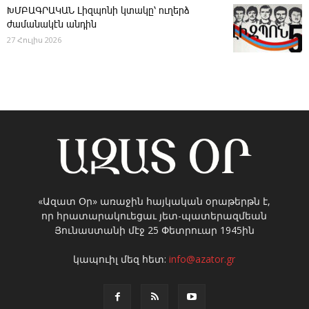
ԽՄԲԱԳՐԱԿԱՆ ­Լիզպոնի կտակը՝ ուղերձ
ժամանակէն անդին
27 Հուլիս 2026
«Ազատ Օր» առաջին հայկական օրաթերթն է,
որ հրատարակուեցաւ յետ-պատերազմեան
Յունաստանի մէջ 25 Փետրուար 1945ին
կապուիլ մեզ հետ:
info@azator.gr