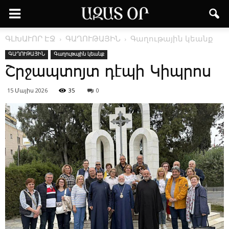
ԳԼԽԱՒՈՐ ԷՋ
ԳԱՂՈՒԹԱՅԻՆ
Գաղութային կեանք
ԳԱՂՈՒԹԱՅԻՆ
Գաղութային կեանք
Շր­ջապ­տոյտ դէ­պի ­Կիպ­րոս
15 Մայիս 2026
35
0