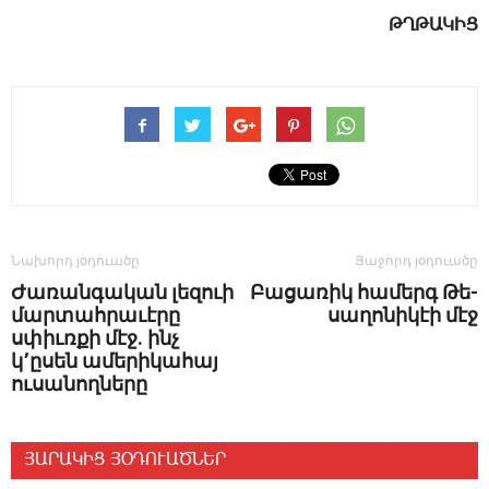
ԹՂԹԱԿԻՑ
Նախորդ յօդուածը
Յաջորդ յօդուածը
­Ժառանգական լեզո­ւի
­Բա­ցա­ռիկ հա­մերգ ­Թե­
մարտահրաւէրը
սա­ղո­նի­կէի մէջ
սփիւռքի մէջ. ինչ
կ՚ըսեն ամերիկահայ
ուսանողները
ՅԱՐԱԿԻՑ ՅՕԴՈՒԱԾՆԵՐ