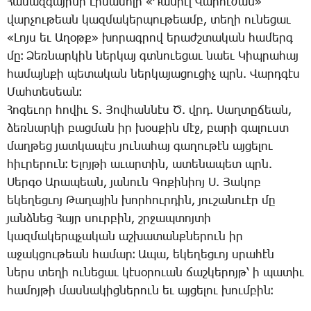
­Հա­մազ­գա­յի­նի ­Լի­մա­սո­լի «­Դա­նիէլ ­Վա­րու­ժան»
վար­չու­թեան կազ­մա­կեր­պու­թեամբ, տե­ղի ու­նե­ցաւ
«­Լոյս եւ Ա­ղօթք» խո­րագ­րով ե­րաժշ­տա­կան հա­մերգ
մը։ ­Ձեռ­նար­կին ներ­կայ գտնո­ւե­ցաւ նաեւ ­Կիպ­րա­հայ
հա­մայն­քի պե­տա­կան ներ­կա­յա­ցու­ցիչ պրն. ­Վարդ­գէս
­Մահ­տե­սեան։
­Հո­գե­ւոր հո­վիւ Տ. ­Յով­հան­նէս Ծ. վրդ. ­Սաղ­տը­ճեան,
ձեռ­նար­կի բաց­ման իր խօս­քին մէջ, բա­րի գա­լուստ
մաղ­թեց յատ­կա­պէս յու­նա­հայ գա­ղու­թէն այ­ցե­լու
հիւ­րե­րուն։ Ե­լոյ­թի ա­ւար­տին, ա­տե­նա­պետ պրն.
­Սեր­գօ Ա­րա­պեան, յա­նուն ­Գո­քի­նիոյ Ս. ­Յա­կոբ
ե­կե­ղեց­ւոյ ­Թա­ղա­յին խոր­հուր­դին, յու­շա­նո­ւէր մը
յանձ­նեց ­Հայր սուր­բին, շրջապ­տոյ­տի
կազ­մա­կերպ­չա­կան աշ­խա­տանք­նե­րուն իր
ա­ջակ­ցու­թեան հա­մար։ Ա­պա, ե­կե­ղեց­ւոյ սրա­հէն
ներս տե­ղի ու­նե­ցաւ կէ­սօ­րո­ւան ճաշ­կե­րոյթ՝ ի պա­տիւ
հա­մոյ­թի մաս­նա­կից­նե­րուն եւ այ­ցե­լու խում­բին։