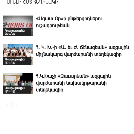
ԱՒԵԼԻ ՇԱՏ ՀԵՂԻՆԱԿԻ
«Ազատ Օր»ի ընթերցողներու
ուշադրութեան
Գաղութային
կեանք
Հ. Կ. Խ.-ի «Ա. եւ Ժ. ­Ճէնազեան» ազգային
միջնակարգ վարժարանի տեղեկագիր
Գաղութային
կեանք
Հ․Կ․Խաչի «Զաւարեան» ազգային
վարժարանի նախակրթարանի
Գաղութային
տեղեկագիր
կեանք