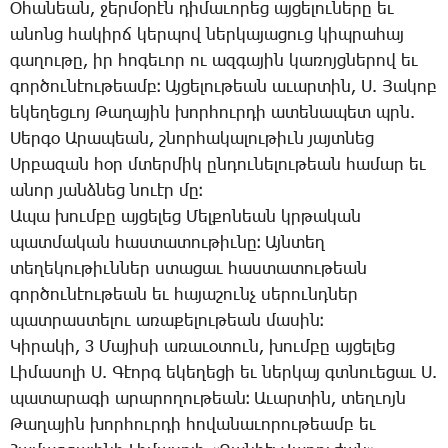
Օ­հա­նեան, ջեր­մօ­րէն դի­մա­ւո­րեց այ­ցե­լու­նե­րը եւ
ա­նոնց հա­կիրճ կեր­պով ներ­կա­յա­ցուց կիպ­րա­հայ
գա­ղու­թը, իր հո­գե­ւոր ու ազ­գա­յին կա­ռոյց­նե­րով եւ
գոր­ծու­նէու­թեամբ։ Այ­ցե­լու­թեան ա­ւար­տին, Ս. ­Յա­կոբ
ե­կե­ղեց­ւոյ ­Թա­ղա­յին խոր­հուր­դի ա­տե­նա­պետ պրն.
­Սեր­գօ Ա­րա­պեան, շնոր­հա­կա­լու­թիւն յայտ­նեց
Սր­բա­զան հօր մտեր­միկ ըն­դու­նե­լու­թեան հա­մար եւ
ա­նոր յանձ­նեց նո­ւէր մը։
Ա­պա խում­բը այ­ցե­լեց ­Մել­քո­նեան կրթա­կան
պատ­մա­կան հաս­տա­տու­թիւ­նը։ Այն­տեղ
տե­ղե­կու­թիւն­ներ ստա­ցաւ հաս­տա­տու­թեան
գոր­ծու­նէու­թեան եւ հա­յա­շունչ սե­րունդ­ներ
պատ­րաս­տե­լու ա­ռա­քե­լու­թեան մա­սին։
­Կի­րա­կի, 3 ­Մա­յի­սի ա­ռա­ւօ­տուն, խում­բը այ­ցե­լեց
­Լի­մա­սո­լի Ս. ­Գէորգ ե­կե­ղե­ցի եւ ներ­կայ գտնո­ւե­ցաւ Ս.
պա­տա­րա­գի ա­րա­րո­ղու­թեան։ Ա­ւար­տին, տեղ­ւոյն
­Թա­ղա­յին խոր­հուր­դի հո­վա­նա­ւո­րու­թեամբ եւ