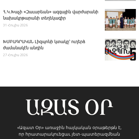
Հ․Կ․Խաչի «Զաւարեան» ազգային վարժարանի
նախակրթարանի տեղեկագիր
31 Հուլիս 2026
ԽՄԲԱԳՐԱԿԱՆ ­Լիզպոնի կտակը՝ ուղերձ
ժամանակէն անդին
27 Հուլիս 2026
«Ազատ Օր» առաջին հայկական օրաթերթն է,
որ հրատարակուեցաւ յետ-պատերազմեան