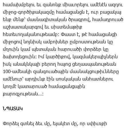
հա­մախմ­բե­լու եւ զա­նոնք միա­ւո­րե­լու ա­մէ­նէն ազ­դու
մի­ջոց-գոր­ծի­քա­կազ­մը հա­մա­ցանցն է, ուր բա­ցա­կայ
ենք մենք՝ մաս­նա­գի­տա­կան ծրագ­րով, հա­մադ­րո­ւած
աշ­խա­տա­կար­գով եւ սիս­տե­մա­թիք
հե­տե­ւո­ղա­կա­նու­թեամբ: ­Փաստ է, թէ հա­մա­ցան­ցի
մի­ջո­ցով նոյ­նիսկ ամ­բոխ­ներ ըմ­բոս­տու­թեան կը
մղո­ւին կամ պե­տա­կան հա­րո­ւա­ծի փոր­ձեր կը
ձա­խո­ղե­ցո­ւին: Իմ կար­ծի­քով, կազ­մա­կեր­պիչ­ներն
իսկ ա­նակն­կա­լի բե­րող հա­յոց ցե­ղաս­պա­նու­թեան
100-ա­մեա­կի զան­գո­ւա­ծա­յին մաս­նակ­ցու­թիւն­նե­րը
ա­մէ­նուր՝ ար­դիւնք էին սոս­կա­կան ան­հատ­նե­րու
կող­մէ կա­տա­րո­ւած հա­մա­ցան­ցա­յին
քա­րոզ­չու­թեան…:
ՆՊԱՏԱԿ
­Փոր­ձել գտնել ձեւ մը, ե­լա­կէտ մը, որ սփիւռ­քի