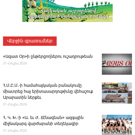
Վերջին գրառումներ
«Ազատ Օր»ի ընթերցողներու ուշադրութեան
31 Հուլիս 2026
Հ.Մ.Ը.Մ.-ի համահայկական բանակումը
միաւորեց հայ երիտասարդութիւնը վեհաշուք
Արարատին ներքեւ
31 Հուլիս 2026
Հ. Կ. Խ.-ի «Ա. եւ Ժ. ­Ճէնազեան» ազգային
միջնակարգ վարժարանի տեղեկագիր
31 Հուլիս 2026