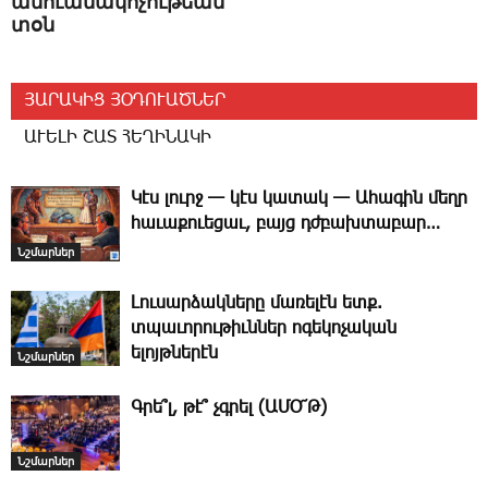
անուանակոչութեան
տօն
ՅԱՐԱԿԻՑ ՅՕԴՈՒԱԾՆԵՐ
ԱՒԵԼԻ ՇԱՏ ՀԵՂԻՆԱԿԻ
Կէս լուրջ — կէս կատակ — Ա­հա­գին մեղր
հա­ւա­քո­ւե­ցաւ, բայց դժբախ­տա­բար…
Նշմարներ
­Լուսարձակները մառելէն ետք.
տպաւորութիւններ ոգեկոչական
ելոյթներէն
Նշմարներ
Գ­րե՞լ, թէ՞ չգրել (ԱՄՕ՜Թ)
Նշմարներ