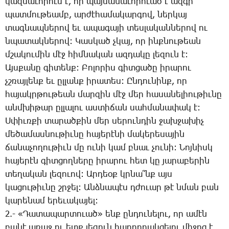
կազ­մա­ւո­րում է, որ պայ­մա­նա­ւո­րո­ւած է ազ­գի
պատ­մու­թեամբ, ար­ժէ­հա­մա­կար­գով, ներ­կայ
տագնապ­նե­րով եւ ա­պա­գա­յի տես­լա­կան­նե­րով ու
նպա­տակ­նե­րով: ­Կաս­կած չկայ, որ ինք­նու­թեան
մշա­կու­մին մէջ հիմ­նա­կան ազ­դա­կը լե­զուն է:
Այս­քա­նը գի­տենք: ­Բո­լո­րիս գիտ­ցա­ծը ի­րա­րու
չշռայ­լենք եւ ըլ­լանք ի­րա­տես: Ըն­դու­նինք, որ
հա­յակր­թու­թեան մար­զին մէջ մեր հա­սա­նե­լիու­թիւ­նը
անմ­խի­թար ըլ­լա­լու աս­տի­ճան սահ­մա­նա­փակ է:
Ս­փիւռ­քի տա­րած­քին մեր սե­րուն­դին ջախ­ջա­խիչ
մե­ծա­մաս­նու­թիւ­նը հա­յե­րէ­նի մա­կե­րե­սա­յին
ճա­նա­չո­ղու­թիւն մը ու­նի կամ բնաւ չու­նի: ­Նոյ­նիսկ
հա­յե­րէն գիտ­ցող­նե­րը ի­րա­րու հետ կը յա­րա­բե­րին
տե­ղա­կան լե­զո­ւով: Ար­դեօք կրնա՞նք այս
կա­ցու­թիւ­նը շրջել: Անձ­նա­պէս դժո­ւար թէ նման բան
կա­րե­նամ ե­րե­ւա­կա­յել:
2.- «­Դա­տա­պար­տո­ւած» ենք ըն­դու­նե­լու, որ ա­մէն
բա­նէ ա­ռաջ ու ետք լե­զուն հա­ղոր­դակ­ցե­լու մի­ջոց է,