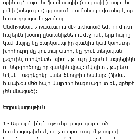
օ­րի­նակ՝ հա­յու եւ ֆրան­սա­ցիի (տե­ղա­ցիի) հա­յու եւ
յոյ­նի (տե­ղա­ցիի) զգա­ցում: ­Ժա­մա­նա­կը վտանգ է, որ
հա­յու զգա­ցու­մը չքա­նայ:
Ան­մի­ջա­կան շրջա­պա­տիս մէջ նշմա­րած եմ, որ միշտ
հա­յե­րէն խօ­սող ըն­տա­նիք­նե­րու մէջ իսկ, երբ հայ­րը
կամ մայ­րը կը բար­կա­նայ իր զաւ­կին կամ կա­րե­ւոր
խոր­հուրդ մը կու տայ ա­նոր, կը դի­մէ տե­ղա­կան
լե­զո­ւին, ո­րով­հե­տեւ գի­տէ, թէ այդ լե­զուն է ազ­դե­ցիկն
ու ներ­գոր­ծո­ղը իր զաւ­կին վրայ: Ով գի­տէ, թե­րեւս
նո՛յնն­ է ազ­դե­ցի­կը նաեւ ծնող­քին հա­մար: (­Հի­մա,
հա­յա­խօս մեծ հայր-մայ­րե­րը հա­զո­ւա­գիւտ են, գրե­թէ
չեն մնա­ցած):
Եզ­րա­կա­ցու­թիւն
1.- Ազ­գա­յին ինք­նու­թիւ­նը կա­ղա­պա­րո­ւած
հաս­կա­ցու­թիւն չէ, այլ չա­ւար­տո­ւող ըն­թաց­քով