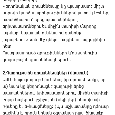
­Կեդ­րո­նա­կան գրա­սե­նեա­կը կը պատ­րաս­տէ միշտ
նո­րո­վի կարճ պար­բե­րու­թիւն­նե­րով յա­տուկ text-եր,
ա­ռանձ­նա­բար՝ ե­րեց պա­տա­նի­նե­րու,
ե­րի­տա­սարդ­նե­րու եւ մի­ջին տա­րի­քի մար­դոց
յար­մար, նպա­տակ ու­նե­նա­լով զա­նոնք
յա­րա­բե­րու­թեան մէջ դնե­լու ազ­գին ու ազ­գա­յի­նին
հետ:
­Պատ­րաս­տո­ւած գրու­թիւն­նե­րը կ­՚ու­ղար­կո­ւին
գա­ղու­թա­յին գրա­սե­նեակ­նե­րուն:
2.­Գա­ղու­թա­յին գրա­սե­նեակ­ներ (մնա­յուն)
Ա­մէն հա­յա­գա­ղութ կ­՚ու­նե­նայ իր գրա­սե­նեա­կը, որ՝
ա) նախ կը կեդ­րո­նաց­նէ գա­ղու­թի ե­րեց
պա­տա­նի­նե­րու, ե­րի­տա­սարդ­նե­րու, մի­ջին տա­րի­քի
բո­լոր հա­յե­րուն բջի­ջա­յին (սե­լիւ­լեր) հե­ռա­խօ­սի
թի­ւե­րը եւ ե-հաս­ցէ­նե­րը: (Այս աշ­խա­տան­քը դժո­ւար
բա­ժինն է, ո­րուն կրնան օգ­տա­կար ըլ­լալ ծխա­տէր