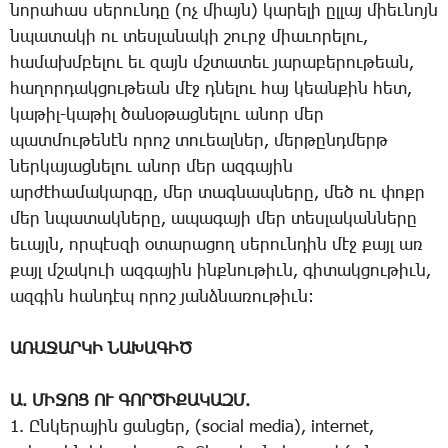
նո­րա­հաս սե­րուն­դը (ոչ միայն) կա­րե­լի ըլ­լայ միեւ­նոյն
նպա­տա­կի ու տես­լա­նա­կի շուրջ միա­ւո­րե­լու,
հա­մախմ­բե­լու եւ զայն մշտա­տեւ յա­րա­բե­րու­թեան,
հա­ղոր­դակ­ցու­թեան մէջ դնե­լու հայ կեան­քին հետ,
կա­թիլ-կա­թիլ ծա­նօ­թաց­նե­լու ա­նոր մեր
պատ­մու­թե­նէն ո­րոշ տո­ւեալ­ներ, մեր­թընդ­մերթ
ներ­կա­յաց­նե­լու ա­նոր մեր ազ­գա­յին
ար­ժէ­հա­մա­կար­գը, մեր տագ­նապ­նե­րը, մեծ ու փոքր
մեր նպա­տակ­նե­րը, ա­պա­գա­յի մեր տես­լա­կան­նե­րը
ե­ւայլն, որ­պէս­զի օ­տա­րա­ցող սե­րուն­դին մէջ քայլ առ
քայլ մշա­կո­ւի ազ­գա­յին ինք­նու­թիւն, գի­տակ­ցու­թիւն,
ազ­գին հան­դէպ ո­րոշ յանձ­նա­ռու­թիւն:
ԱՌԱՋԱՐԿԻ ՆԱԽԱԳԻԾ
Ա. ՄԻՋՈՑ ՈՒ ԳՈՐԾԻՔԱԿԱԶՄ.
1. Ըն­կե­րա­յին ցան­ցեր, (social media), internet,