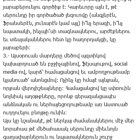
յա­րա­բե­րո­ւե­լու գոր­ծիք է: ­Կա­րե­ւո­րը այն է, թէ
սե­րուն­դը իր գոր­ծա­ծած լե­զո­ւո­վը (անգ­լե­րէն,
ֆրան­սե­րէն, յու­նա­րէն կամ այլ) ի՞նչ ե­րա­զի, ի՞նչ
նպա­տա­կի, ինչ­պի՞­սի տագ­նապ­նե­րու, ար­ժէք­նե­րու
եւ տես­լա­կան­նե­րու հետ կը հա­ղոր­դակ­ցի, կը
յա­րա­բե­րի:
3.- Այ­սօ­րո­ւան մար­դե­րը մե­ծով պզտի­կով
կա­խար­դո­ւած են բջջի­չա­յի­նով, ֆէյս­պու­քով, social
media-ով, կարճ՝ հա­մա­ցան­ցով եւ ամ­բող­ջու­թեամբ
կլա­նո­ւած՝ ա­նոնց­մով: Ո­չինչ կը հմա­յէ այն­քան,
որ­քան վե­րո­յի­շեալ­նե­րը: ­Հա­մա­ցան­ցով կը սփռո­ւին
նոյ­նիսկ ա­ղօթք­նե­րը, ո­րոնք գե­րա­զան­ցա­պէս
անձ­նա­կան ու ներ­հա­յե­ցո­ղու­թեամբ առ Աս­տո­ւած
ուղ­ղո­ւե­լու բնոյ­թը ու­նին:
Այս կը նշա­նա­կէ, թէ ներ­կայ ժա­մա­նակ­նե­րու մէջ մեր
նո­րա­հաս թէ մե­ծա­հա­սակ սե­րուն­դը միեւ­նոյն
գա­ղա­փար­նե­րուն ու նպա­տակ­նե­րուն շուրջ