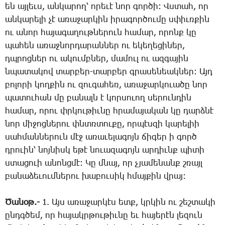
են այ­լեւս, ան­կա­րող՝ ո­րե­ւէ նոր գոր­ծի: Վս­տահ, որ
ան­կա­րե­լի չէ ա­ռա­ջար­կին ի­րա­գոր­ծու­մը սփիւռ­քին
ու ա­նոր հա­յա­գա­ղութ­նե­րուն հա­մար, ո­րոնք կը
պա­հեն ա­ռաջ­նոր­դա­րան­ներ ու ե­կե­ղե­ցի­ներ,
դպրոց­ներ ու ա­կումբ­ներ, մա­մուլ ու ազ­գա­յին
նպա­տա­կով տար­բեր-տար­բեր գրա­սե­նեակ­ներ: Այդ
բո­լո­րի կող­քին ու զու­գա­հեռ, ա­ռա­ջար­կո­ւա­ծը նոր
պա­տու­հան մը բա­նալն է կոր­սո­ւող սե­րուն­դին
հա­մար, ո­րու փրկու­թիւ­նը հրա­մա­յա­կան կը դարձ­նէ
նոր մի­ջոց­նե­րու փնտռտու­քը, որ­պէս­զի կա­րե­լիի
սահ­ման­նե­րուն մէջ ա­ռա­ւե­լա­գոյն ճի­գեր ի գործ
դրո­ւին՝ նոյ­նիսկ ե­թէ նո­ւա­զա­գոյն ար­դիւնք պի­տի
ստա­ցո­ւի ա­նոնց­մէ: ­Կը մնայ, որ չյա­մե­նանք շռայլ
բա­նա­ձե­ւում­նե­րու խա­բու­սիկ հմայ­քին վրայ:
­Ծա­նօթ.-
1. Այս ա­ռա­ջար­կէս ետք, կրկին ու շեշ­տա­կի
ընդգ­ծեմ, որ հա­յակր­թու­թիւ­նը եւ հա­յե­րէն լե­զուն