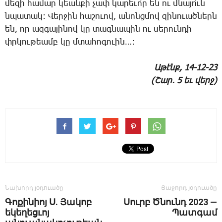
մե­զի հա­մար կեան­քի չափ կա­րե­ւո՛ր են ու մնա­յո՛ւն
նպա­տակ: ­Վեր­ջին հա­շո­ւով, ա­նոնց­մով զի­նո­ւած­ներն
են, որ ազ­գա­յի­նով կը տագնա­պին ու սե­րուն­դի
փրկու­թեամբ կը մտա­հո­գո­ւին…:
Ա­թէնք, 14-12-23
(Շար. 5 եւ վերջ)
Նախորդ յօդուածը
Յաջորդ յօդուածը
­Գոքինիոյ Ս. Յակոբ
Սուրբ Ծնունդ 2023 —
եկեղեցւոյ
Պատգամ