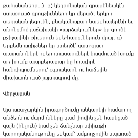
քա­հա­նա­նե­րը…): բ) կեդ­րո­նա­կան գրա­սե­նեա­կէն
ստա­ցո­ւած գրու­թիւն­նե­րը կը վե­րա­ծէ երկ­րի
տե­ղա­կան լե­զո­ւին, բնա­կա­նա­բար նաեւ հա­յե­րէ­նի եւ
ա­նոնց­մով յա­ճա­խա­կի «յար­ձա­կում­ներ» կը գոր­ծէ
բջի­ջա­յի­նի թի­ւե­րուն եւ ե-հաս­ցէ­նե­րուն վրայ: գ)
Եր­բեմն ա­ռիթ­ներ կը ստեղ­ծէ՝ զատ-զատ
պա­տա­նի­նե­րէ ու ե­րի­տա­սարդ­նե­րէ կազ­մո­ւած խումբ
առ խումբ պար­բե­րա­բար կը հրա­ւի­րէ
հան­դի­պում­նե­րու՝ օգ­տա­կարն ու հա­ճե­լին
միա­խառ­նո­ւած յայ­տագ­րով մը:
Վեր­ջա­բան
Այս ա­ռա­ջար­կին ի­րա­գոր­ծու­մը ան­կա­րե­լի հա­մա­րող
ան­ձերն ու մար­մին­նե­րը կամ լիո­վին չեն հասկ­ցած
զայն (ին­չուն) կամ չեն ճանչ­նար սփիւռ­քի
կա­րո­ղա­կա­նու­թիւ­նը եւ կամ՝ ամ­բող­ջո­վին սպա­ռած