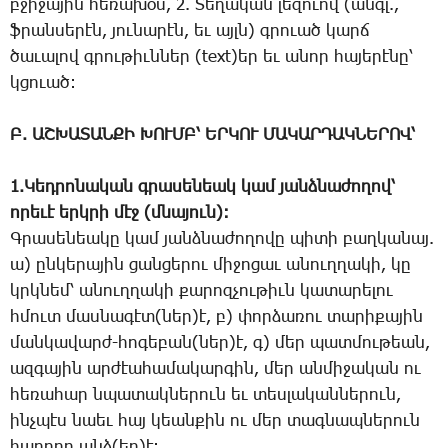
բջի­ջա­յին հե­ռա­խօս, 2. ­Տե­ղա­կան լե­զո­ւով (անգլ.,
ֆրան­սե­րէն, յու­նա­րէն, եւ այլն) գրո­ւած կարճ
ծա­ւա­լով գրու­թիւն­ներ (text)եր եւ ա­նոր հա­յե­րէ­նը՝
կցո­ւած:
Բ. ԱՇԽԱՏԱՆՔԻ ԽՈՒՄԲ՝ ԵՐԿՈՒ ՄԱԿԱՐԴԱԿՆԵՐՈՎ՝
1.­Կեդ­րո­նա­կան գրա­սե­նեակ կամ յանձ­նա­ժո­ղով՝
ո­րե­ւէ երկ­րի մէջ (մնա­յուն):
Գ­րա­սե­նեա­կը կամ յանձ­նա­ժո­ղո­վը պի­տի բաղ­կա­նայ.
ա) ըն­կե­րա­յին ցան­ցե­րու մի­ջո­ցաւ ա­նուղ­ղա­կի, կը
կրկնեմ՝ ա­նուղ­ղա­կի քա­րոզ­չու­թիւն կա­տա­րե­լու
հմուտ մաս­նա­գէտ(ներ)է, բ) փոր­ձա­ռու տա­րի­քա­յին
ման­կա­վարժ-հո­գե­բան(ներ)է, գ) մեր պատ­մու­թեան,
ազ­գա­յին ար­ժէա­հա­մա­կար­գին, մեր ան­մի­ջա­կան ու
հե­ռա­հար նպա­տակ­նե­րուն եւ տես­լա­կան­նե­րուն,
ինչ­պէս նաեւ հայ կեան­քին ու մեր տագ­նապ­նե­րուն
հա­ղորդ անձ(եր)է: