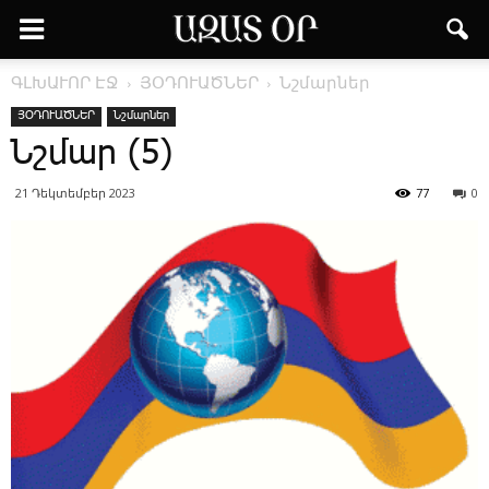
ԳԼԽԱՒՈՐ ԷՋ
ՅՕԴՈՒԱԾՆԵՐ
Նշմարներ
ՅՕԴՈՒԱԾՆԵՐ
Նշմարներ
Նշմար (5)
21 Դեկտեմբեր 2023
77
0