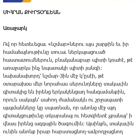
ՄԻՀՐԱՆ ՔԻՒՐՏՕՂԼԵԱՆ
Ա­ռա­ջարկ
Ով որ հե­տե­ւե­ցաւ «նշմար»նե­րու այս շար­քին եւ իր
հա­մա­ձայ­նու­թիւ­նը տո­ւաւ ներ­կա­յա­ցո­ւած
հաս­տա­տում­նե­րուն, բնա­կա­նա­բար պի­տի կռա­հէ, թէ
ա­ռա­ջարկս ինչ նպա­տա­կի պի­տի յան­գի:
նա­խա­նա­խորդ՝ նշմար-3ին մէջ կ­՚ը­սէի, թէ
օ­տա­րա­խօս մեր նո­րա­հաս սե­րունդ­նե­րը տա­կա­ւին
գի­տա­կից են ի­րենց եր­կա­կեն­ցաղ հան­գա­ման­քին,
ո­րուն սա­կայն՝ սա­հող ժա­մա­նակն ու շրջա­պա­տի
պայ­ման­նե­րը կը սպառ­նան, որ ա­նոնց մէջ այդ
գի­տակ­ցու­թիւ­նը տկա­րա­նայ ու հետզ­հե­տէ չքա­նայ՝ ի
վնաս ի­րենց ազ­գա­յին ծա­գու­մին: Այ­սինքն, տա­կա­ւին
ու­նին ա­նոնք ի­րար հարս­տաց­նող-ամ­բող­ջացնող