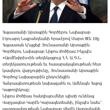
Հայաստանի Արտաքին Գործերու Նախարար
Էդուարդ Նալբանդեանի հրաւէրով Մարտ 8էն 10ը
Հայաստան կ’այցելէ Յունաստանի Արտաքին
Գործերու Նախարար Նիքոս Քոծիաս։ Ինչպէս
«Արմէնփրէս»ին տեղեկացուց Հ.Հ. Ա.Գ.Ն.
տեղեկատուութեան եւ հասարակայնութեան հետ
կապերու վարչութիւնը, Յունաստանի Արտաքին
Գործոց Նախարարին ընդունեցին
Հանրապետութեան նախագահն ու Ամենայն Հայոց
Կաթողիկոսը։
Նիքոս Քոծիաս հանդիպումներ պիտի ունենայ
Վարչապետ Կարէն Կարապետեանի, ինչպէս նաեւ՝
պաշտպանութեան Նախարար Վիգէն Սարգսեանի