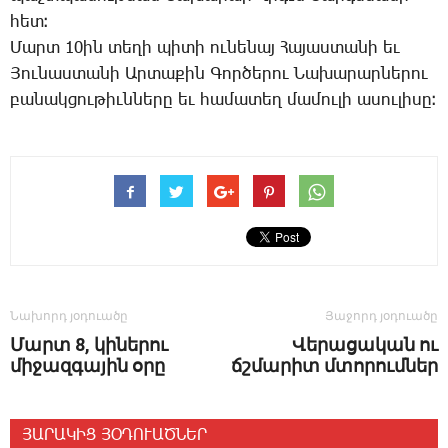
հետ։
Մարտ 10ին տեղի պիտի ունենայ Հայաստանի եւ
Յունաստանի Արտաքին Գործերու Նախարարներու
բանակցութիւնները եւ համատեղ մամուլի ասուլիսը։
Նախորդ յօդուածը
Յաջորդ յօդուածը
Մարտ 8, կիներու
Վերացական ու
միջազգային օրը
ճշմարիտ մտորումներ
ՅԱՐԱԿԻՑ ՅՕԴՈՒԱԾՆԵՐ