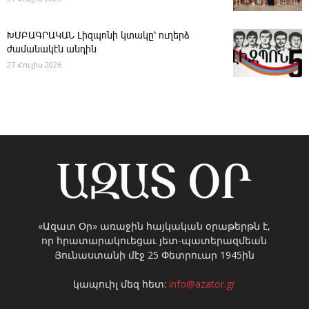
ԽՄԲԱԳՐԱԿԱՆ ­Լիզպոնի կտակը՝ ուղերձ
ժամանակէն անդին
27 Հուլիս 2026
«Ազատ Օր» առաջին հայկական օրաթերթն է,
որ հրատարակուեցաւ յետ-պատերազմեան
Յունաստանի մէջ 25 Փետրուար 1945ին
կապուիլ մեզ հետ:
info@azator.gr