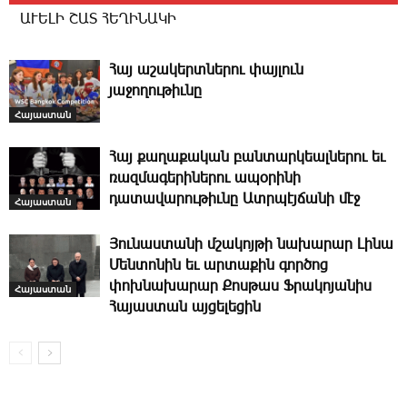
ԱՒԵԼԻ ՇԱՏ ՀԵՂԻՆԱԿԻ
­Հայ ա­շա­կերտ­նե­րու փայլուն
յաջողութիւնը
Հայաստան
­Հայ քաղաքական բանտարկեալներու եւ
ռազմագերիներու ապօրինի
դատավարութիւնը Ատրպէյճանի մէջ
Հայաստան
­Յունաստանի մշակոյթի նախարար Լինա
Մենտոնին եւ արտաքին գործոց
փոխնախարար Քոսթաս Ֆ­րակոյանիս
Հայաստան
Հայաստան այ­ցե­լեցին