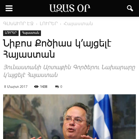
ԳԼԽԱՒՈՐ ԷՋ
ԼՈՒՐԵՐ
Հայաստան
ԼՈՒՐԵՐ
Հայաստան
Նիքոս Քոծիաս կ’այցելէ
Հայաստան
Յունաստանի Արտաքին Գործերու Նախարարը
կ'այցելէ Հայաստան
8 Մարտ 2017
1438
0