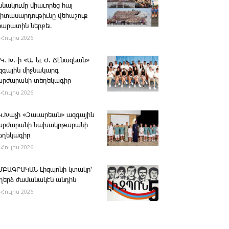
անակումը միաւորեց հայ
րիտասարդութիւնը վեհաշուք
րարատին ներքեւ
 Հուլիս 2026
 Կ. Խ.-ի «Ա. եւ Ժ. ­Ճէնազեան»
զգային միջնակարգ
արժարանի տեղեկագիր
 Հուլիս 2026
․Կ․Խաչի «Զաւարեան» ազգային
արժարանի նախակրթարանի
եղեկագիր
 Հուլիս 2026
ՄԲԱԳՐԱԿԱՆ ­Լիզպոնի կտակը՝
ւղերձ ժամանակէն անդին
 Հուլիս 2026