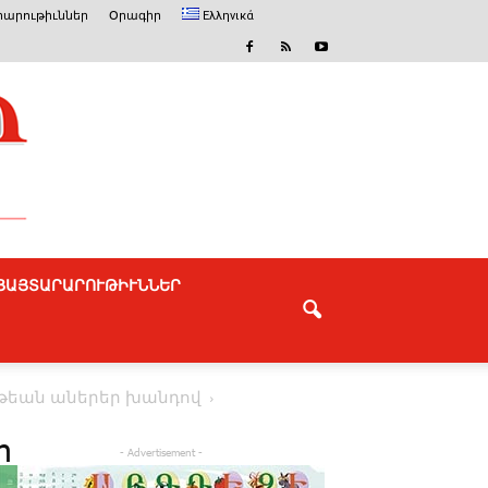
արութիւններ
Օրագիր
Ελληνικά
ՅԱՅՏԱՐԱՐՈՒԹԻՒՆՆԵՐ
թեան աներեր խանդով
n
- Advertisement -