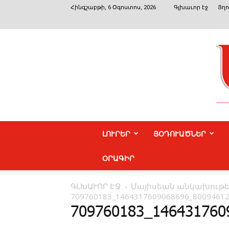
Հինգշաբթի, 6 Օգոստոս, 2026
Գլխաւոր էջ
Յղո
ԼՈՒՐԵՐ
ՅՕԴՈՒԱԾՆԵՐ
ՕՐԱԳԻՐ
ԳԼԽԱՒՈՐ ԷՋ
­Մայիսեան անկախութ
709760183_1464317609068696_80094612
709760183_146431760