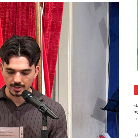
«
ո
31
Հ