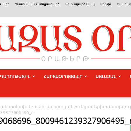
ւմներ
Պատմական անդրադարձ
Յետադարձ կապ
Արխիւ
Յայտար
ԳԱՂՈՒԹԱՅԻՆ
ՀԱՐՑԱԶՐՈՅՑՆԵՐ
ԱՅԼԱԶԱՆ
Azat
եան տօնախմբութիւնը յատկանշուեցաւ երիտասարդու
39327906495_n
9068696_8009461239327906495_
Or