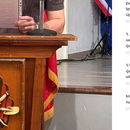
բ
ե
Ա
31
Հ.
ա
վ
31
Հ
վ
տ
31
Խ
ո
27