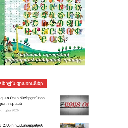
Վերջին գրառումներ
Ազատ Օր»ի ընթերցողներու
ւշադրութեան
 Հուլիս 2026
.Մ.Ը.Մ.-ի համահայկական