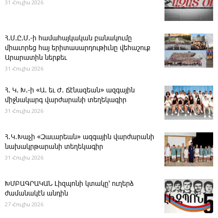
31 Հուլիս 2026
Հ.Մ.Ը.Մ.-ի համահայկական բանակումը
միաւորեց հայ երիտասարդութիւնը վեհաշուք
Արարատին ներքեւ
31 Հուլիս 2026
Հ. Կ. Խ.-ի «Ա. եւ Ժ. ­Ճէնազեան» ազգային
միջնակարգ վարժարանի տեղեկագիր
31 Հուլիս 2026
Հ․Կ․Խաչի «Զաւարեան» ազգային վարժարանի
նախակրթարանի տեղեկագիր
31 Հուլիս 2026
ԽՄԲԱԳՐԱԿԱՆ ­Լիզպոնի կտակը՝ ուղերձ
ժամանակէն անդին
27 Հուլիս 2026