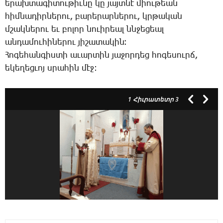
ե­րախ­տա­գի­տու­թիւ­նը կը յայտ­նէ միու­թեան
հիմ­նա­դիր­նե­րու, բա­րե­րար­նե­րու, կրթա­կան
մշակ­նե­րու եւ բո­լոր նո­ւի­րեալ ննջե­ցեալ
ան­դա­մու­հի­նե­րու յի­շա­տա­կին։
­­Հո­գե­հան­գիս­տի ա­ւար­տին յա­ջոր­դեց հո­գե­սուրճ,
ե­կե­ղեց­ւոյ սրա­հին մէջ:
1
Հիւրատետր 3