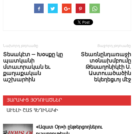
Նախորդ յօդուածը
Յաջորդ յօդուածը
Տեսակէտ — ­Խօսքը կը
Տեառնընդառաջի
պատկանի
տօնախմբումը
մտաւորական եւ
Թեսաղոնիկէի Ս.
քաղաքական
Աստուածածին
աշխարհին
եկեղեցւոյ մէջ
ՅԱՐԱԿԻՑ ՅՕԴՈՒԱԾՆԵՐ
ԱՒԵԼԻ ՇԱՏ ՀԵՂԻՆԱԿԻ
«Ազատ Օր»ի ընթերցողներու