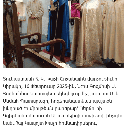
­­Յու­նաս­տա­նի Հ. Կ. ­­­­­Խա­չի Շր­ջա­նա­յին վար­չու­թիւ­նը
­­­­­Կի­րա­կի, 16 ­­­­Փետ­րո­ւար 2025-ին, ­­Նէոս ­­Գոզ­մո­սի Ս.
­­­Յով­հան­նու ­­Կա­րա­պետ ե­կե­ղեց­ւոյ մէջ, յա­ւարտ Ս. եւ
Ան­մահ ­­­Պա­տա­րա­գի, հո­գե­հանգս­տեան պաշ­տօն
խնդրած էր միու­թեան բա­րե­րար՝ ­­­­Պեր­ճու­հի
Գ­զի­րեա­նի մա­հո­ւան Ա. տա­րե­լի­ցին ա­ռի­թով, ինչ­պէս
նաեւ ­­­Հայ ­­­­Կա­պոյտ ­­­­­Խա­չի հիմ­նա­դիր­նե­րու,