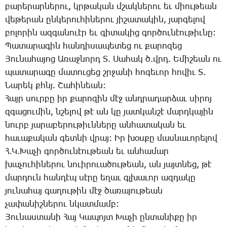
բա­րե­րար­նե­րու, կրթա­կան մշակ­նե­րու եւ միու­թեան
վե­թե­րան ըն­կե­րու­հի­նե­րու յի­շա­տա­կին, յար­գե­լով
բո­լո­րին ազ­գա­նո­ւէր եւ գի­տա­կից գոր­ծու­նէու­թիւ­նը:
­­Պա­տա­րա­գին հան­դի­սա­պե­տեց ու քա­րո­զեց
­­Յու­նա­հա­յոց Ա­ռաջ­նորդ Տ. ­­Սա­հակ ծ.վրդ. Ե­մի­շեան ու
պատարագը մատուցեց շրջա­նի հո­գե­ւոր հո­վիւ Տ.
­­Նա­րեկ քհնյ. ­­Շա­հի­նեան:
Հայր սուրբը իր քարոզին մէջ անդրադարձաւ սիրոյ
զգացումին, նշելով թէ ան կը յատկանշէ մարդկային
նուրբ յարաբերութիւնները անհատական եւ
հաւաքական գետնի վրայ: Իր խօսքը մասնաւորելով
Հ.Կ.Խաչի գործունէութեան եւ անհամար
խաչուհիներու նուիրուածութեան, ան յայտնեց, թէ
մարդուն հանդէպ սէրը եղաւ գլխաւոր ազդակը
յունահայ գաղութին մէջ ծառայութեան
չափանիշներու նկատմամբ:
­­Յու­նաս­տա­նի ­­Հայ ­­Կա­պոյտ ­­Խա­չի ըն­տա­նի­քը իր