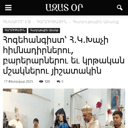
ԳԼԽԱՒՈՐ ԷՋ
ԳԱՂՈՒԹԱՅԻՆ
Գաղութային կեանք
ԳԱՂՈՒԹԱՅԻՆ
Գաղութային կեանք
­Հոգեհանգիստ՝ Հ.Կ.­Խաչի
հիմնադիրներու,
բարերարներու եւ կրթական
մշակներու յիշատակին
17 Փետրվար 2025
123
0