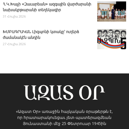
Հ․Կ․Խաչի «Զաւարեան» ազգային վարժարանի
նախակրթարանի տեղեկագիր
31 Հուլիս 2026
ԽՄԲԱԳՐԱԿԱՆ ­Լիզպոնի կտակը՝ ուղերձ
ժամանակէն անդին
27 Հուլիս 2026
«Ազատ Օր» առաջին հայկական օրաթերթն է,
որ հրատարակուեցաւ յետ-պատերազմեան
Յունաստանի մէջ 25 Փետրուար 1945ին