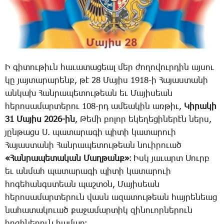
Ի գի­տու­թիւն հա­ւա­տա­ցեալ մեր ժո­ղո­վուր­դին այ­սու
կը յայ­տա­րա­րենք, թէ 28 ­Մա­յիս 1918-ի ­Հա­յաս­տա­նի
ան­կախ ­Հան­րա­պե­տու­թեան եւ ­Մա­յի­սեան
հե­րո­սա­մար­տե­րու 108-րդ­ ա­մեա­կին առ­թիւ, ­
Կի­րա­կի
31 ­Մա­յիս 2026-ին
, ­Թե­մի բո­լոր ե­կե­ղե­ցի­նե­րէն ներս,
յըն­թացս Ս. պա­տա­րա­գի պի­տի կա­տա­րո­ւի
­Հա­յաստա­նի ­Հան­րա­պե­տու­թեան նո­ւի­րո­ւած
«­Հան­րա­պե­տա­կան ­Մաղ­թանք»
։ Իսկ յա­ւարտ ­Սուրբ
եւ ան­մահ պա­տա­րա­գի պի­տի կա­տա­րո­ւի
հո­գե­հանգս­տեան պաշ­տօն, ­Մա­յի­սեան
հե­րո­սա­մար­տե­րուն վասն ա­զա­տու­թեան հայ­րե­նեաց
նահա­տա­կո­ւած քա­ջա­մար­տիկ զի­նո­ւոր­նե­րուն
հո­գի­նե­րուն հա­մար։