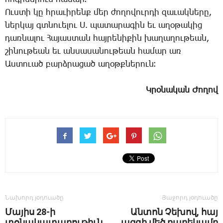
Ուս­տի կը հրա­ւի­րենք մեր ժո­ղո­վուր­դի զա­ւակ­նե­րը,
ներ­կայ գտնո­ւե­լու Ս. պա­տա­րա­գին եւ ա­ղօ­թա­կից
դառ­նա­լու ­Հա­յաս­տան հայ­րե­նի­քին խա­ղա­ղութեան,
շի­նու­թեան եւ ան­սա­սա­նու­թեան հա­մար առ
Աս­տո­ւած բարձ­րա­ցած ա­ղօթք­նե­րուն։
Կ­րօ­նա­կան ­Ժո­ղով
Նախորդ յօդուածը
Յաջորդ յօդուածը
Մայիս 28-ի
Ան­տոն ­Չե­խով, հայ
տօնակատարութիւն
ազ­գի մեծ բա­րե­կա­մը