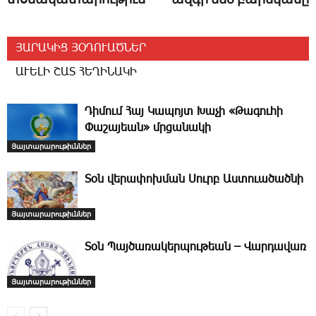
ՅԱՐԱԿԻՑ ՅՕԴՈՒԱԾՆԵՐ
ԱՒԵԼԻ ՇԱՏ ՀԵՂԻՆԱԿԻ
­Դի­մում ­Հայ Կապոյտ Խաչի «Թագուհի
Փաշայեան» մրցանակի
Յայտարարութիւններ
­Տօն վերափոխման Սուրբ Աստուածածնի
Յայտարարութիւններ
­Տօն Պայծառակերպութեան – Վարդավառ
Յայտարարութիւններ