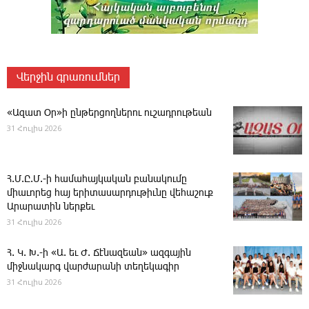
Վերջին գրառումներ
«Ազատ Օր»ի ընթերցողներու ուշադրութեան
31 Հուլիս 2026
Հ.Մ.Ը.Մ.-ի համահայկական բանակումը
միաւորեց հայ երիտասարդութիւնը վեհաշուք
Արարատին ներքեւ
31 Հուլիս 2026
Հ. Կ. Խ.-ի «Ա. եւ Ժ. ­Ճէնազեան» ազգային
միջնակարգ վարժարանի տեղեկագիր
31 Հուլիս 2026