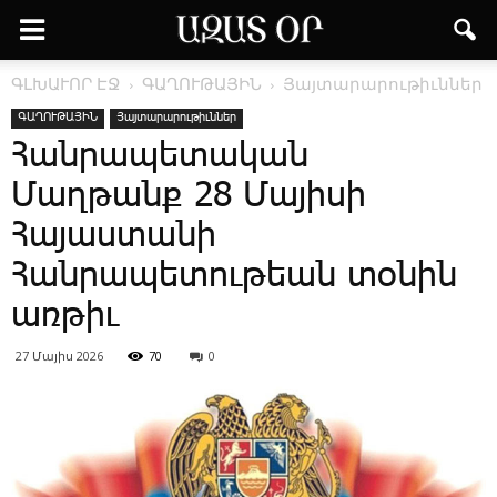
ԳԼԽԱՒՈՐ ԷՋ
ԳԱՂՈՒԹԱՅԻՆ
Յայտարարութիւններ
ԳԱՂՈՒԹԱՅԻՆ
Յայտարարութիւններ
­Հանրապետական
Մաղթանք 28 Մայիսի
Հայաստանի
Հանրապետութեան տօնին
առթիւ
27 Մայիս 2026
70
0