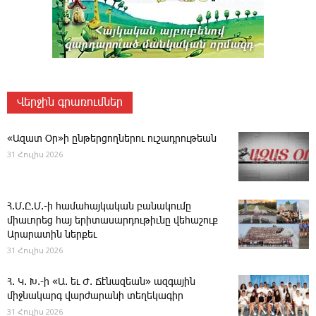
Վերջին գրառումներ
«Ազատ Օր»ի ընթերցողներու ուշադրութեան
31 Հուլիս 2026
Հ.Մ.Ը.Մ.-ի համահայկական բանակումը
միաւորեց հայ երիտասարդութիւնը վեհաշուք
Արարատին ներքեւ
31 Հուլիս 2026
Հ. Կ. Խ.-ի «Ա. եւ Ժ. ­Ճէնազեան» ազգային
միջնակարգ վարժարանի տեղեկագիր
31 Հուլիս 2026