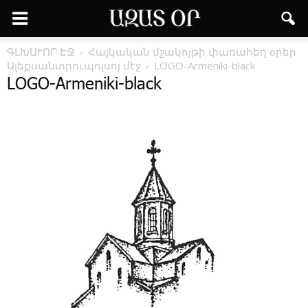
ԳԼԽԱՒՈՐ ԷՋ
Հայկական մշակոյթի փառահեղ օրեր
Ալեքսանտրուպոլսոյ մէջ
LOGO-Armeniki-black
LOGO-Armeniki-black