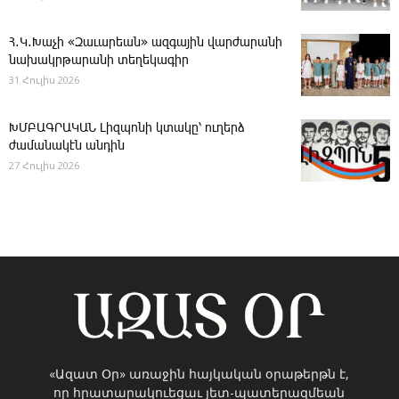
Հ․Կ․Խաչի «Զաւարեան» ազգային վարժարանի
նախակրթարանի տեղեկագիր
31 Հուլիս 2026
ԽՄԲԱԳՐԱԿԱՆ ­Լիզպոնի կտակը՝ ուղերձ
ժամանակէն անդին
27 Հուլիս 2026
«Ազատ Օր» առաջին հայկական օրաթերթն է,
որ հրատարակուեցաւ յետ-պատերազմեան