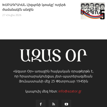
ԽՄԲԱԳՐԱԿԱՆ ­Լիզպոնի կտակը՝ ուղերձ
ժամանակէն անդին
27 Հուլիս 2026
«Ազատ Օր» առաջին հայկական օրաթերթն է,
որ հրատարակուեցաւ յետ-պատերազմեան
Յունաստանի մէջ 25 Փետրուար 1945ին
կապուիլ մեզ հետ:
info@azator.gr