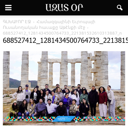
ԳԼԽԱՒՈՐ ԷՋ
­Հա­մազ­գա­յի­նի Եւ­րո­պա­յի
Ուսանողական հաւաքը Աթէնքի մէջ
688527412_1281434500764733_221381532610313887_n
688527412_1281434500764733_221381