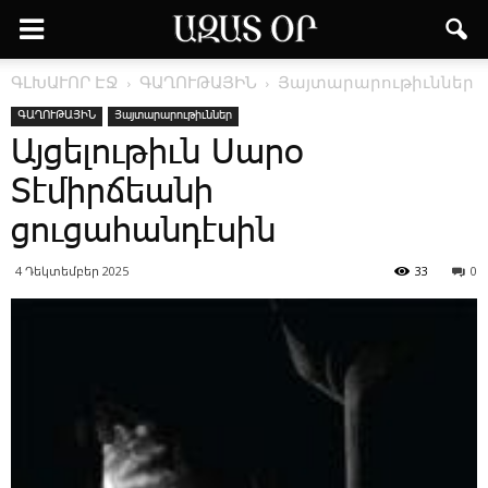
ԳԼԽԱՒՈՐ ԷՋ
ԳԱՂՈՒԹԱՅԻՆ
Յայտարարութիւններ
ԳԱՂՈՒԹԱՅԻՆ
Յայտարարութիւններ
Այցելութիւն Սարօ
Տէմիրճեանի
ցուցահանդէսին
4 Դեկտեմբեր 2025
33
0