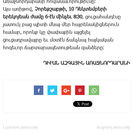
Ա­ռաջ­նոր­դա­րա­նի հո­վա­նա­ւո­րու­թիւ­նը։
Այս ա­ռի­թով,
­Չո­րեք­շաբ­թի, 10 ­Դեկ­տեմ­բե­րի
ե­րե­կո­յեան ժա­մը 6-էն մին­չեւ 8։30
, ցու­ցա­հան­դէ­սը
յա­տուկ բաց պի­տի մնայ մեր հայ­րե­նա­կից­նե­րուն
հա­մար, ո­րոնք կը փա­փա­քին այ­ցե­լել
ցու­ցադրա­վայ­րը եւ մօ­տէն ճանչ­նալ հայ­կա­կան
հո­գե­ւոր ճար­տա­րա­պե­տու­թեան գան­ձե­րը։
ԴԻՒԱՆ ԱԶԳԱՅԻՆ ԱՌԱՋՆՈՐԴԱՐԱՆԻ
Նախորդ յօդուածը
Յաջորդ յօդուածը