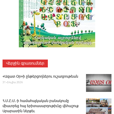
Վերջին գրառումներ
«Ազատ Օր»ի ընթերցողներու ուշադրութեան
31 Հուլիս 2026
Հ.Մ.Ը.Մ.-ի համահայկական բանակումը
միաւորեց հայ երիտասարդութիւնը վեհաշուք
Արարատին ներքեւ