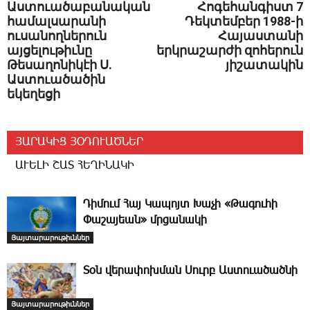
Աստուածաբանական
Հոգեհանգիստ 7
համալսարանի
Դեկտեմբեր 1988-ի
ուսանողներուն
Հայաստանի
այցելութիւնը
երկրաշարժի զոհերուն
Թեսաղոնիկէի Ս.
յիշատակին
Աստուածածին
եկեղեցի
ՅԱՐԱԿԻՑ ՅՕԴՈՒԱԾՆԵՐ
ԱՒԵԼԻ ՇԱՏ ՀԵՂԻՆԱԿԻ
­Դի­մում ­Հայ Կապոյտ Խաչի «Թագուհի
Փաշայեան» մրցանակի
Յայտարարութիւններ
­Տօն վերափոխման Սուրբ Աստուածածնի
Յայտարարութիւններ