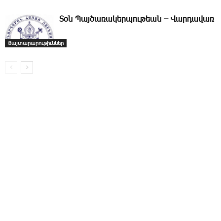
­Տօն Պայծառակերպութեան – Վարդավառ
Յայտարարութիւններ