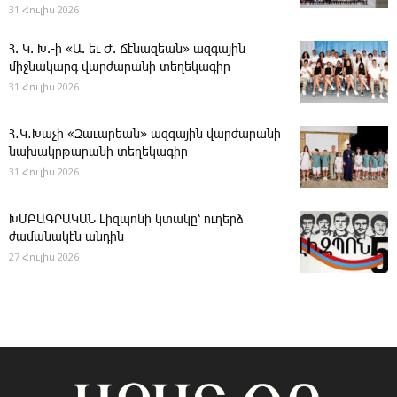
31 Հուլիս 2026
Հ. Կ. Խ.-ի «Ա. եւ Ժ. ­Ճէնազեան» ազգային
միջնակարգ վարժարանի տեղեկագիր
31 Հուլիս 2026
Հ․Կ․Խաչի «Զաւարեան» ազգային վարժարանի
նախակրթարանի տեղեկագիր
31 Հուլիս 2026
ԽՄԲԱԳՐԱԿԱՆ ­Լիզպոնի կտակը՝ ուղերձ
ժամանակէն անդին
27 Հուլիս 2026