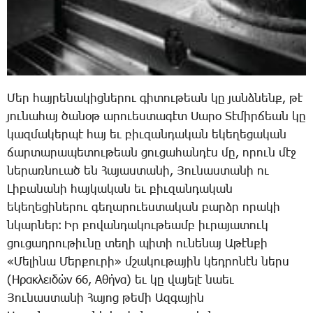
­Մեր հայ­րե­նա­կից­նե­րու գի­տու­թեան կը յանձ­նենք, թէ
յու­նա­հայ ծա­նօթ ա­րուես­տա­գէտ ­Սա­րօ ­Տէ­միր­ճեան կը
կազ­մա­կեր­պէ հայ եւ բիւ­զան­դա­կան ե­կե­ղե­ցա­կան
ճար­տա­րա­պե­տու­թեան ցու­ցա­հան­դէս մը, ո­րուն մէջ
նե­րառ­նո­ւած են ­Հա­յաս­տա­նի, ­Յու­նաս­տա­նի ու
­Լի­բա­նա­նի հայ­կա­կան եւ բիւ­զան­դա­կան
ե­կե­ղե­ցի­նե­րու գե­ղա­րո­ւես­տա­կան բարձր ո­րա­կի
նկար­ներ։ Իր բո­վան­դա­կու­թեամբ իւ­րա­յա­տուկ
ցու­ցադ­րու­թիւ­նը տե­ղի պի­տի ու­նե­նայ Ա­թէն­քի
«­Մե­լի­նա ­Մեր­քու­րի» մշա­կու­թա­յին կեդ­րո­նէն ներս
(Ηρακλειδών 66, Αθήνα) եւ կը վա­յե­լէ նաեւ
­Յու­նաս­տա­նի ­Հա­յոց թե­մի Ազ­գա­յին