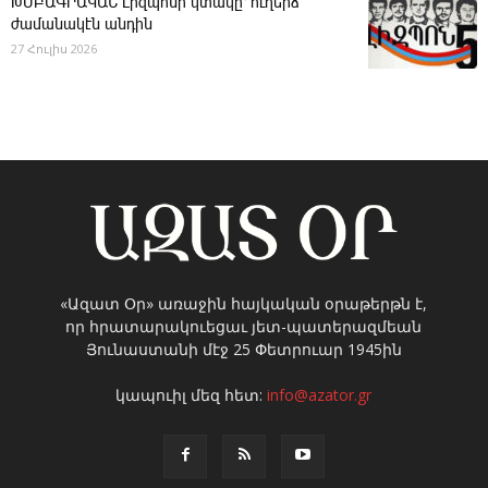
ԽՄԲԱԳՐԱԿԱՆ ­Լիզպոնի կտակը՝ ուղերձ
ժամանակէն անդին
27 Հուլիս 2026
«Ազատ Օր» առաջին հայկական օրաթերթն է,
որ հրատարակուեցաւ յետ-պատերազմեան
Յունաստանի մէջ 25 Փետրուար 1945ին
կապուիլ մեզ հետ:
info@azator.gr