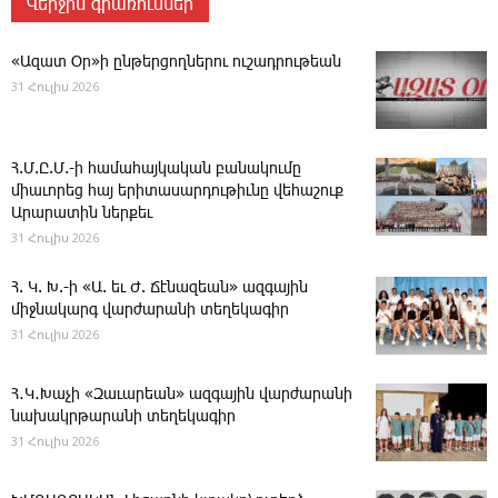
Վերջին գրառումներ
«Ազատ Օր»ի ընթերցողներու ուշադրութեան
31 Հուլիս 2026
Հ.Մ.Ը.Մ.-ի համահայկական բանակումը
միաւորեց հայ երիտասարդութիւնը վեհաշուք
Արարատին ներքեւ
31 Հուլիս 2026
Հ. Կ. Խ.-ի «Ա. եւ Ժ. ­Ճէնազեան» ազգային
միջնակարգ վարժարանի տեղեկագիր
31 Հուլիս 2026
Հ․Կ․Խաչի «Զաւարեան» ազգային վարժարանի
նախակրթարանի տեղեկագիր
31 Հուլիս 2026