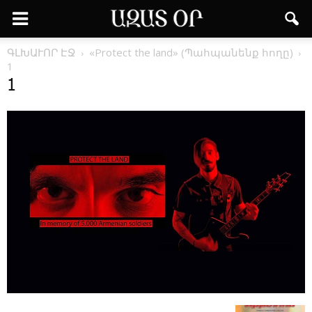
ԳԼԽԱՒՈՐ ԷՋ
«Protect the land» (­Պահ­պա­նենք հո­ղը)
1
1