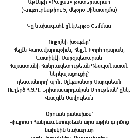
Աթէնքի «Բալլաս» թատերասրահ
(Վուքուրեսթիու 5, մեթրօ Սինտաղմա)
Կը նախագահէ ընկ.Արթօ Շեմմաս
Ողջոյնի խօսքեր՝
Հելլէն Կառավարութիւն, Հելլէն Խորհրդարան,
Ատտիկէի Մարզպետարան
Հայաստանի Հանրապետութեան Դեսպանատան
ներկայացուցիչ՝
դեսպանորդ՝ պրն. Ալեքսանտր Սարգսեան
Ուղերձ Հ.Յ.Դ. Երիտասարդական Միութեան՝ ընկ.
Վազգէն Սավուլեան
Օրուան բանախօս՝
Կիպրոսի Հանրապետութեան արտաքին գործոց
նախկին նախարար