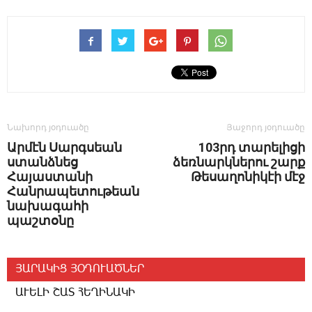
Նախորդ յօդուածը
Յաջորդ յօդուածը
Արմէն Սարգսեան
103րդ տարելիցի
ստանձնեց
ձեռնարկներու շարք
Հայաստանի
Թեսաղոնիկէի մէջ
Հանրապետութեան
նախագահի
պաշտօնը
ՅԱՐԱԿԻՑ ՅՕԴՈՒԱԾՆԵՐ
ԱՒԵԼԻ ՇԱՏ ՀԵՂԻՆԱԿԻ