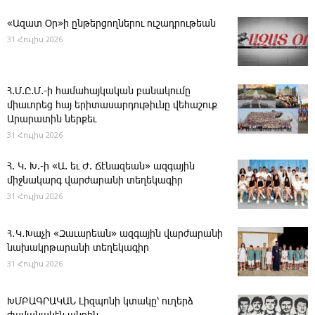
«Ազատ Օր»ի ընթերցողներու ուշադրութեան
31 Հուլիս 2026
Հ.Մ.Ը.Մ.-ի համահայկական բանակումը
միաւորեց հայ երիտասարդութիւնը վեհաշուք
Արարատին ներքեւ
31 Հուլիս 2026
Հ. Կ. Խ.-ի «Ա. եւ Ժ. ­Ճէնազեան» ազգային
միջնակարգ վարժարանի տեղեկագիր
31 Հուլիս 2026
Հ․Կ․Խաչի «Զաւարեան» ազգային վարժարանի
նախակրթարանի տեղեկագիր
31 Հուլիս 2026
ԽՄԲԱԳՐԱԿԱՆ ­Լիզպոնի կտակը՝ ուղերձ