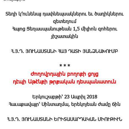
Տեղի կ’ունենայ դափնեպսակներու եւ ծաղիկներու
զետեղում
Հայոց Ցեղասպանութեան 1,5 միլիոն զոհերու
յիշատակին
Հ.Յ.Դ. ՅՈՒՆԱՍՏԱՆԻ ՀԱՅ ԴԱՏԻ ՅԱՆՁՆԱԽՈՒՄԲ
* * *
Ժողովրդային բողոքի ցոյց
դէպի Աթէնքի թրքական դեսպանատուն
Երկուշաբթի՝ 23 Ապրիլ 2018
Հաւաքավայր՝ Սինտաղմա, երեկոյեան ժամը 6ին
Հ.Յ.Դ. ՅՈՒՆԱՍՏԱՆԻ ԵՐԻՏԱՍԱՐԴԱԿԱՆ ՄԻՈՒԹԻՒՆ