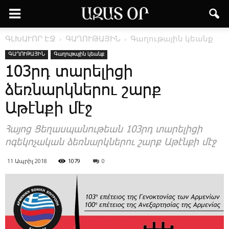
ԳԼԽԱՒՈՐ ԷՋ
ԳԱՂՈՒԹԱՅԻՆ
Գաղութային կեանք
ԳԱՂՈՒԹԱՅԻՆ
Գաղութային կեանք
103րդ տարելիցի
ձեռնարկներու շարք
Աթէնքի մէջ
Հայոց Ցեղասպանութեան 103րդ տարելիցի
ոգեկոչական ձեռնարկներու շարք Աթէնքի մէջ
11 Ապրիլ 2018
1079
0