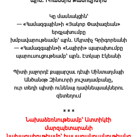
պրն. Իոաննիս Քասուլիտիս
Կը մասնակցին՝
— «Համազգային»ի «Յակոբ Փափազեան»
երգչախումբը
խմբավարութեամբ՝ պրն. Մկրտիչ Գրիգորեանի
— «Համազգային»ի «Նայիրի» պարախումբը
պարուսուցութեամբ՝ պրն. Էտկար Էկեանի
Պիտի յաջորդէ քայլարշաւ դէպի Սինտաղմայի
Անծանօթ Զինուորի յուշադամբանը,
ուր տեղի պիտի ունենայ դափնեպսակներու
զետեղում
* * *
Նախաձեռնութեամբ՝ Ատտիկէի
մարզպետարանի
նախագահութեամբ՝ հայ յարանուանութեանց