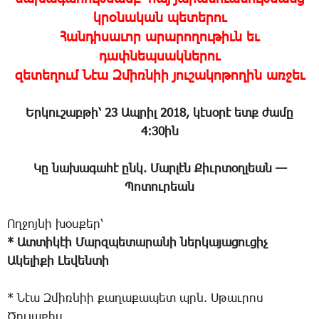
կրօնական
պետերու
Հանդիսաւոր արարողութիւն եւ
դափնեպսակներու
զետեղում Նէա Զմիռնիի յուշակոթողին առջեւ
Երկուշաբթի՝ 23 Ապրիլ 2018, կէսօրէ ետք ժամը
4:30ին
Կը նախագահէ ընկ. Մարլէն Քիւրտօղլեան —
Պոտուրեան
Ողջոյնի խօսքեր՝
* Ատտիկէի Մարզպետարանի ներկայացուցիչ
Ակելիքի Լեվենտի
* Նէա Զմիռնիի քաղաքապետ պրն. Սթաւրոս
Ծուլաքիս