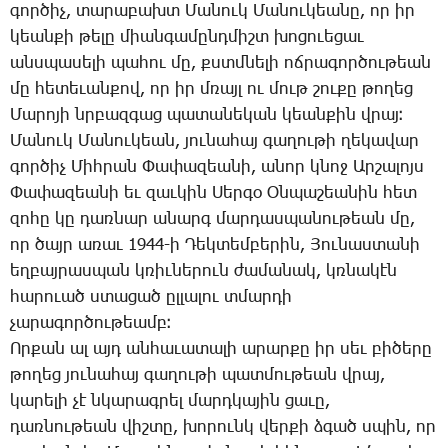
գոր­ծիչ, տա­րա­բախտ ­Մա­նուկ ­Մա­նու­կեա­նը, որ իր
կեան­քի թե­լը միան­գա­մընդ­միշտ խո­ցո­ւե­ցաւ
անս­պա­սե­լի պա­հու մը, քստմնե­լի ոճ­րա­գոր­ծու­թեան
մը հե­տե­ւան­քով, որ իր մռայլ ու մութ շու­քը թո­ղեց
­Մա­րո­յի նրբազ­գաց պա­տա­նե­կան կեան­քին վրայ։
­Մա­նուկ ­Մա­նու­կեան, յու­նա­հայ գա­ղու­թի ղե­կա­վար
գոր­ծիչ ­Միհ­րան ­Փա­փա­զեա­նի, ա­նոր կնոջ Ար­շա­լոյս
­Փա­փա­զեա­նի եւ զաւ­կին ­Սեր­գօ Օն­պա­շեա­նին հետ
զո­հը կը դառ­նար ա­նարգ մար­դասպա­նու­թեան մը,
որ ծայր ա­ռաւ 1944-ի ­Դեկ­տեմ­բե­րին, ­Յու­նաս­տա­նի
եղ­բայ­րաս­պան կռիւ­նե­րուն ժա­մա­նակ, կռնա­կէն
հա­րուած ստա­ցած ըլ­լա­լու տմար­դի
չա­րա­գոր­ծու­թեամբ։
Որ­քան ալ այդ ան­հա­ւա­տա­լի ա­րար­քը իր սեւ բի­ծե­րը
թո­ղեց յու­նա­հայ գա­ղու­թի պատ­մու­թեան վրայ,
կա­րե­լի չէ նկա­րագրել մարդ­կա­յին ցա­ւը,
դառ­նու­թեան վիշ­տը, խո­րունկ վեր­քի ձգած սպին, որ