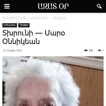
ԳԼԽԱՒՈՐ ԷՋ
ԱՅԼԱԶԱՆ
Դէմքեր
ԱՅԼԱԶԱՆ
Դէմքեր
Տխրունի — Մարօ
Օննիկեան
22 Մայիս 2026
242
0