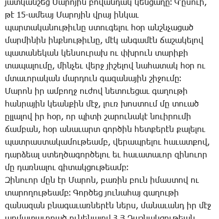
յատ­կան­շեց ­Մա­րո­յին բո­վան­դակ կեն­ցա­ղը։ Կ­՚ը­սո­ւի,
թէ 15-ա­մեայ ­Մա­րո­յին վրայ ին­կաւ
պար­տա­կա­նու­թիւ­նը ստու­գե­լու հօր անշն­չա­ցած
մար­մի­նին ինք­նու­թիւ­նը, մէկ ան­գա­մէն ճա­շա­կե­լով
պա­տա­նե­կան կեն­սու­րախ ու փխրուն տա­րի­քի
տա­պա­լու­մը, մին­չեւ վերջ յի­շե­լով նա­հա­տակ հօր ու
մտա­ւո­րա­կան մար­դուն գա­զա­նա­յին շի­ջու­մը։
­Մա­րոն իր ամ­բողջ ու­ժով նե­տո­ւե­ցաւ գա­ղու­թի
հան­րա­յին կեան­քին մէջ, լուռ խոս­տում մը տո­ւած
ըլ­լա­լով իր հօր, որ պի­տի շա­րու­նա­կէ նո­ւի­րու­մի
ճամ­բան, հօր ա­նա­ւարտ գոր­ծին հետ­քե­րէն քա­լե­լու
պատ­րաս­տա­կա­մու­թեամբ, վե­րապ­րե­լու հա­ւատ­քով,
դար­ձեալ ստեղ­ծա­գոր­ծե­լու եւ հա­ւա­տա­ւոր զի­նո­ւոր
մը դառ­նա­լու գի­տակ­ցու­թեամբ։
­Զի­նո­ւոր մըն էր ­Մա­րոն, բա­ռին բուն ի­մաս­տով ու
տա­րո­ղու­թեամբ։ ­Գոր­ծեց յու­նա­հայ գա­ղու­թի
զա­նա­զան բնա­գա­ւառ­նե­րէն ներս, մա­նա­ւանդ իր մէջ
ար­մա­տա­ւո­րած ու­նե­նա­լով Հ.Յ.­Դաշ­նակ­ցու­թեան