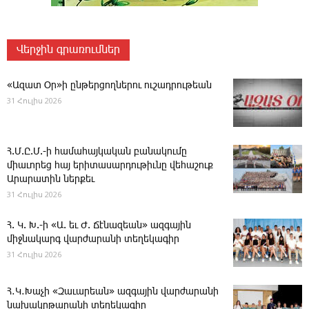
Վերջին գրառումներ
«Ազատ Օր»ի ընթերցողներու ուշադրութեան
31 Հուլիս 2026
Հ.Մ.Ը.Մ.-ի համահայկական բանակումը
միաւորեց հայ երիտասարդութիւնը վեհաշուք
Արարատին ներքեւ
31 Հուլիս 2026
Հ. Կ. Խ.-ի «Ա. եւ Ժ. ­Ճէնազեան» ազգային
միջնակարգ վարժարանի տեղեկագիր
31 Հուլիս 2026
Հ․Կ․Խաչի «Զաւարեան» ազգային վարժարանի
նախակրթարանի տեղեկագիր