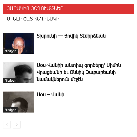
ՅԱՐԱԿԻՑ ՅՕԴՈՒԱԾՆԵՐ
ԱՒԵԼԻ ՇԱՏ ՀԵՂԻՆԱԿԻ
­Տխրունի — Յովիկ Տէմիրճեան
Դէմքեր
­Սօս-­Վանիի անտիպ գործերը՝ Սիմոն
Վրացեանի եւ Օննիկ Զաքարեանի
նամակներուն մէջէն
Դէմքեր
­Սօս – ­Վա­նի
Դէմքեր