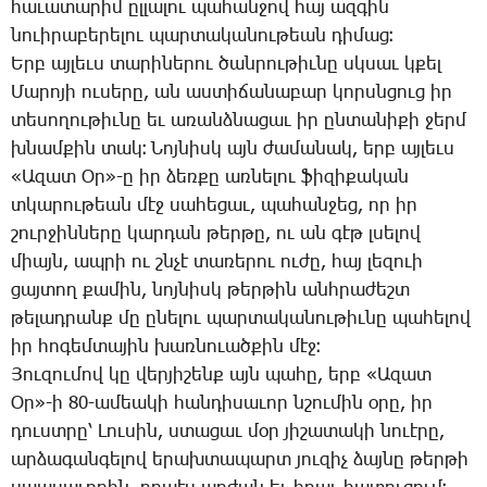
հա­ւա­տա­րիմ ըլ­լա­լու պա­հան­ջով հայ ազ­գին
նո­ւի­րա­բե­րե­լու պար­տա­կա­նու­թեան դի­մաց։
Երբ այ­լեւս տա­րի­նե­րու ծան­րու­թիւ­նը սկսաւ կքել
­Մա­րո­յի ու­սե­րը, ան աս­տի­ճա­նա­բար կորսն­ցուց իր
տե­սո­ղու­թիւ­նը եւ ա­ռանձ­նա­ցաւ իր ըն­տա­նի­քի ջերմ
խնամ­քին տակ։ ­Նոյ­նիսկ այն ժա­մա­նակ, երբ այ­լեւս
«Ա­զատ Օր»-ը իր ձեռ­քը առ­նե­լու ֆի­զի­քա­կան
տկա­րու­թեան մէջ սա­հե­ցաւ, պա­հան­ջեց, որ իր
շուր­ջին­նե­րը կար­դան թեր­թը, ու ան գէթ լսե­լով
միայն, ապ­րի ու շնչէ տա­ռե­րու ու­ժը, հայ լե­զո­ւի
ցայ­տող քա­մին, նոյ­նիսկ թեր­թին անհրա­ժեշտ
թե­լադ­րանք մը ը­նե­լու պար­տա­կա­նու­թիւ­նը պա­հե­լով
իր հո­գեմ­տա­յին խառ­նո­ւած­քին մէջ։
­Յու­զու­մով կը վեր­յի­շենք այն պա­հը, երբ «Ա­զատ
Օր»-ի 80-ա­մեա­կի հան­դի­սա­ւոր նշու­մին օ­րը, իր
դուստ­րը՝ ­Լու­սին, ստա­ցաւ մօր յի­շա­տա­կի նո­ւէ­րը,
ար­ձա­գան­գե­լով ե­րախ­տա­պարտ յու­զիչ ձայ­նը թեր­թի