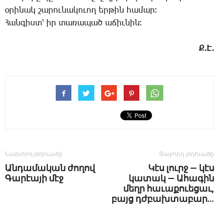
օ­րի­նակ շա­րու­նա­կո­ւող եր­թին հա­մար։
­Հան­գիստ՝ իր տա­ռա­պած ա­ճիւ­նին։
Ք.Է.
Նախորդ յօդուածը
Յաջորդ յօդուածը
Ան­դա­մա­կան ժողով
Կէս լուրջ — կէս
Գարէայի մէջ
կատակ — Ա­հա­գին
մեղր հա­ւա­քո­ւե­ցաւ,
բայց դժբախ­տա­բար…