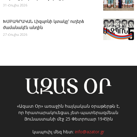
31 Հուլիս 2026
ԽՄԲԱԳՐԱԿԱՆ ­Լիզպոնի կտակը՝ ուղերձ
ժամանակէն անդին
27 Հուլիս 2026
«Ազատ Օր» առաջին հայկական օրաթերթն է,
որ հրատարակուեցաւ յետ-պատերազմեան
Յունաստանի մէջ 25 Փետրուար 1945ին
կապուիլ մեզ հետ:
info@azator.gr