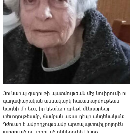
­Յու­նա­հայ գա­ղու­թի պատ­մու­թեան մէջ նո­ւի­րու­մի ու
գա­ղա­փա­րա­կան ան­սա­կարկ հա­ւա­տար­մու­թեան
կաղ­նի մը եւս, իր կեան­քի գրե­թէ մէկ­դա­րեայ
տե­ւո­ղու­թեամբ, ճամ­բան ա­ռաւ դէ­պի ան­դե­նա­կան։
Դ­ժո­ւար է ամ­բող­ջու­թեամբ ար­տա­յայ­տո­ւիլ բո­լո­րէն
յար­գո­ւած ու սի­րո­ւած ըն­կե­րու­հի ­Մա­րօ