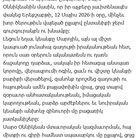
Օն­նի­կեա­նին մա­սին, որ իր աչ­քե­րը յա­ւի­տե­նա­պէս
փա­կեց Ե­րեք­շաբ­թի, 12 ­Մա­յիս 2026-ի օ­րը, մին­չեւ
խոր ծե­րու­թիւն վա­յե­լած ըլ­լա­լով ըն­տա­նի­քի ջերմ
գուր­գու­րանքն ու խնամ­քը։
­Լե­ցուն ե­ղաւ կեան­քը ­Մա­րո­յին, այն ալ միշտ
կա­պո­ւած յու­նա­հայ գա­ղու­թի ի­րա­կա­նու­թեան հետ,
ո­րուն սառ օ­րե­րուն ա­կա­նա­տեսն ու դառն
ճա­շա­կո­ղը դար­ձաւ, սա­կայն իր հե­տա­գայ անս­պառ
կո­րո­վը, վե­րապ­րու­մի ո­գին, ցաւն ու վիշ­տը կեան­քի
բա­րի­քի վե­րա­ծե­լով, զա­նոնք դրոշ­մեց գա­ղու­թի ու
հա­յու­թեան ա­մէն քայ­լա­փո­խին վրայ, ցոյց տա­լով
զօ­րա­ւոր ան­հա­տա­կա­նու­թեան, ի­մա­ցա­կան
կա­րո­ղու­թեան, բարձր ար­ժէք­նե­րու եւ նուի­րա­կան
կեան­քի ան­խոնջ զի­նո­ւո­րի մը բա­ցա­ռիկ
յատ­կա­նիշ­ե­րը։
­Մա­րօ Օն­նի­կեան մտա­ւո­րա­կան կազ­մա­ւոր­ման, հայ
միտ­քի ու գի­րի հա­մեստ սպա­սար­կու մը ըլ­լա­լով, ցոյց