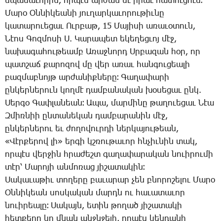
սպա­սա­ւո­րին, որ­պէս ար­ժան եւ ի­րաւ հա­տու­ցում։
­Մա­րօ Օն­նի­կեա­նի յու­ղար­կա­ւո­րու­թիւ­նը
կա­տա­րո­ւե­ցաւ Ուր­բաթ, 15 ­Մա­յի­սի ա­ռա­ւօ­տուն,
­Նէոս ­Գոզ­մո­սի Ս. ­Կա­րա­պետ ե­կե­ղեց­ւոյ մէջ,
նա­խա­գա­հու­թեամբ Ա­ռաջ­նորդ Սր­բա­զան հօր, որ
պատ­շաճ քա­րո­զով մը վեր ա­ռաւ հան­գու­ցեա­լի
բազ­մաբ­նոյթ ար­ժա­նիք­նե­րը։ ­Գա­ղա­փա­րի
ըն­կեր­նե­րուն կող­մէ դամ­բա­նա­կան խօ­սե­ցաւ ընկ.
­Սեր­գօ ­Գափ­լա­նեան։ Ա­պա, մար­մի­նը թա­ղո­ւե­ցաւ ­Նէա
Զ­միռ­նիի ըն­տա­նե­կան դամ­բա­րա­նին մէջ,
ըն­կեր­նե­րու եւ ժո­ղո­վուր­դի ներ­կա­յու­թեան,
«­Վէր­քե­րով լի» եր­գի կշռու­թա­ւոր հնչիւ­նին տակ,
որ­պէս վեր­ջին հրա­ժեշտ գա­ղա­փա­րա­կան նո­ւի­րու­մի
տէր՝ ­Մա­րո­յի ան­մո­ռաց յի­շա­տա­կին։
­Սա­կա­ւա­թիւ տո­ղե­րը բա­ւա­րար չեն բնո­րո­շե­լու ­Մա­րօ
Օն­նի­կեան սոս­կա­կան մարդն ու հա­ւա­տա­ւոր
նո­ւի­րեա­լը։ ­Սա­կայն, ե­տին թո­ղած յի­շա­տա­կի
հետ­քե­րը կը մնան անջն­ջե­լի, որ­պէս կեն­դա­նի