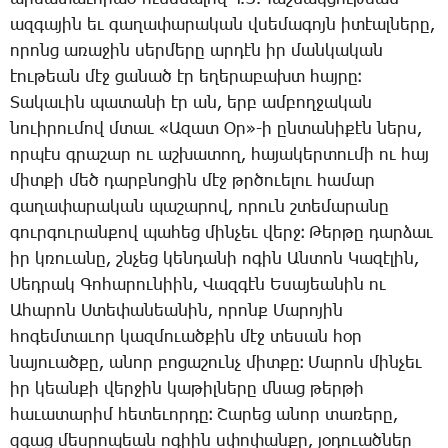
ազ­գա­յին եւ գա­ղա­փա­րա­կան վսե­մա­գոյն ի­տէալ­նե­րը,
ո­րոնց ա­ռա­ջին սեր­մե­րը ար­դէն իր ման­կա­կան
էու­թեան մէջ ցա­նած էր ե­ղե­րա­բախտ հայ­րը։
­Տա­կա­ւին պա­տա­նի էր ան, երբ ամ­բող­ջա­կան
նո­ւի­րու­մով մտաւ «Ա­զատ Օր»-ի ըն­տա­նի­քէն ներս,
որ­պէս գրա­շար ու աշ­խա­տող, հա­յա­կեր­տու­մի ու հայ
միտ­քի մեծ դարբ­նո­ցին մէջ թրծո­ւե­լու հա­մար
գա­ղա­փա­րա­կան պա­շա­րով, ո­րուն շտե­մա­րա­նը
գուր­գու­րան­քով պա­հեց մին­չեւ վերջ։ ­Թեր­թը դար­ձաւ
իր կռո­ւա­նը, շնչեց կեն­դա­նի ո­գին Ան­տոն ­Կա­զէ­լին,
­Սեդ­րակ ­Գո­հա­րու­նիին, ­Վազ­գէն Ե­սա­յեա­նին ու
Ա­հա­րոն Ս­տե­փա­նեա­նին, ո­րոնք ­Մա­րո­յին
հո­գեմ­տա­ւոր կազ­մո­ւած­քին մէջ տե­սան հօր
նա­յո­ւած­քը, ա­նոր բո­ցա­շունչ միտ­քը։ ­Մա­րոն մին­չեւ
իր կեան­քի վեր­ջին կա­թիլ­նե­րը մնաց թեր­թի
հա­ւա­տա­րիմ հե­տե­ւոր­դը։ ­Շա­րեց ա­նոր տա­ռե­րը,
զգաց մես­րո­պեան ո­գիին սփո­փան­քը, յօ­դո­ւած­ներ