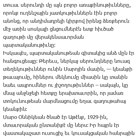
տո­ւաւ սե­րուն­դի մը այն բո­լոր ա­ռա­քի­նու­թիւն­նե­րը,
ո­րոնք ու­ղեն­շա­յին յատ­կու­թիւն­ներն էին բո­լոր
ա­նոնց, որ ան­դի­մադ­րե­լի կիր­քով ի­րենց ձեռ­քե­րուն
մէջ ա­ռին սոս­կա­լի ցնցում­նե­րէն ետք հիւ­ծած
գա­ղու­թի մը վե­րա­կեն­սա­ւոր­ման
պար­տա­կա­նու­թիւ­նը։
Իս­կա­պէս, պար­տա­կա­նու­թեան գի­տա­կից անձ մըն էր
հան­գու­ցեա­լը։ ­Թե­րեւս, ներ­կայ սե­րունդ­նե­րը նո­ւազ
տե­ղե­կու­թիւն­ներ ու­նին ­Մա­րո­յին մա­սին, — կեան­քի
թա­ւա­լու­մը, հի­նե­րու մեկ­նու­մը միա­սին կը տա­նին
նաեւ ապ­րում­ներ ու յի­շո­ղու­թիւն­ներ – ­սա­կայն, կը
մնայ անջն­ջե­լի հետ­քը ե­րախ­տա­ւո­րին, որ յա­մառ
տո­կու­նու­թեան մարմ­նա­ցու­մը ե­ղաւ գա­ղու­թա­հայ
կեան­քին։
­Մա­րօ Օն­նի­կեան ծնած էր Ա­թէնք, 1929-ին,
մտա­ւո­րա­կան ըն­տա­նի­քէ մը ներս։ Իր հայրն էր
վաս­տա­կա­շատ ու­սու­ցիչ եւ կու­սակ­ցա­կան հան­րա­յին