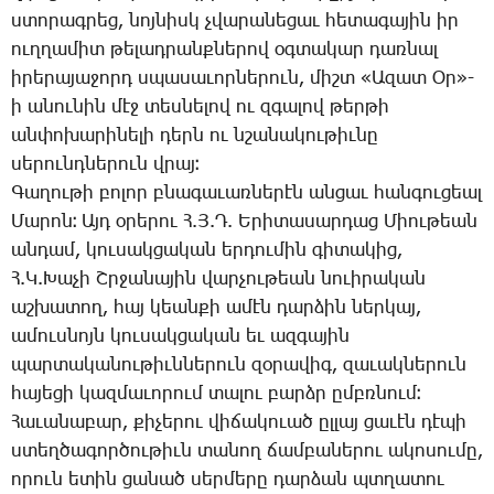
ստո­րագ­րեց, նոյ­նիսկ չվա­րա­նե­ցաւ հե­տա­գա­յին իր
ուղ­ղա­միտ թե­լադ­րանք­նե­րով օգ­տա­կար դառ­նալ
ի­րե­րա­յա­ջորդ սպա­սա­ւոր­նե­րուն, միշտ «Ա­զատ Օր»-
ի ա­նու­նին մէջ տես­նե­լով ու զգա­լով թեր­թի
ան­փո­խա­րի­նե­լի դերն ու նշա­նա­կու­թիւ­նը
սե­րունդ­նե­րուն վրայ։
­Գա­ղու­թի բո­լոր բնա­գա­ւառ­նե­րէն ան­ցաւ հան­գու­ցեալ
­Մա­րոն։ Այդ օ­րե­րու Հ.Յ.Դ. Ե­րի­տա­սար­դաց ­Միու­թեան
ան­դամ, կու­սակ­ցա­կան եր­դու­մին գի­տա­կից,
Հ.Կ.­Խա­չի Շր­ջա­նա­յին վար­չու­թեան նո­ւի­րա­կան
աշ­խա­տող, հայ կեան­քի ա­մէն դար­ձին ներ­կայ,
ա­մուս­նոյն կու­սակ­ցա­կան եւ ազ­գա­յին
պար­տա­կա­նու­թիւն­նե­րուն զօ­րա­վիգ, զա­ւակ­նե­րուն
հա­յե­ցի կազ­մա­ւո­րում տա­լու բարձր ըմբռ­նում։
­Հա­ւա­նա­բար, քի­չե­րու վի­ճա­կո­ւած ըլ­լայ ցա­ւէն դէ­պի
ստեղ­ծա­գոր­ծու­թիւն տա­նող ճամ­բա­նե­րու ա­կո­սու­մը,
ո­րուն ե­տին ցա­նած սեր­մե­րը դար­ձան պտղա­տու