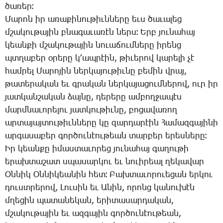
ծա­ռեր։
­Մա­րոն իր ա­ռա­քի­նու­թիւն­նե­րը եւս ծա­ւա­լեց
մշա­կու­թա­յին բնա­գա­ւա­ռէն ներս։ Երբ յու­նա­հայ
կեան­քի մշա­կու­թա­յին նո­ւա­ճում­նե­րը ի­րենց
պտղա­բեր օ­րե­րը կ­՚ապ­րէին, թի­ւե­րով կա­րե­լի չէ
համ­րել ­Մա­րո­յին ներ­կա­յու­թիւ­նը բե­մին վրայ,
թա­տե­րա­կան եւ գրա­կան ներ­կա­յա­ցում­նե­րով, ուր իր
յատ­կան­շա­կան ձայ­նը, դե­րե­րը ամ­բող­ջա­պէս
մարմ­նա­ւո­րե­լու յատ­կու­թիւ­նը, բո­ցա­վա­ռող
ար­տա­յայ­տու­թիւն­նե­րը կը զար­դա­րէին ­Հա­մազ­գա­յի­նի
ար­գա­սա­բեր գոր­ծու­նէու­թեան տար­բեր ե­րես­նե­րը։
Իր կեան­քը ի­մաս­տա­ւո­րեց յու­նա­հայ գա­ղու­թի
ե­րախ­տա­շատ սպա­սար­կու եւ նո­ւի­րեալ ղե­կա­վար
Օն­նիկ Օն­նի­կեա­նին հետ։ ­Բախ­տա­ւո­րո­ւե­ցան եր­կու
դուստ­րե­րով, ­Լու­սին եւ Ա­նին, ո­րոնց կա­նու­խէն
մղե­ցին պա­տա­նե­կան, ե­րի­տա­սար­դա­կան,
մշա­կու­թա­յին եւ ազ­գա­յին գոր­ծու­նէու­թեան,