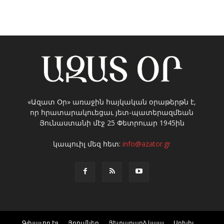
«Ազատ Օր» առաջին հայկական օրաթերթն է,
որ հրատարակուեցաւ յետ-պատերազմեան
Յունաստանի մէջ 25 Փետրուար 1945ին
կապուիլ մեզ հետ:
info@azator.gr
Գլխաւոր էջ
Յղումներ
Յետադարձ կապ
Արխիւ