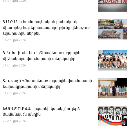
31 Հուլիս 2026
Հ.Մ.Ը.Մ.-ի համահայկական բանակումը
միաւորեց հայ երիտասարդութիւնը վեհաշուք
Արարատին ներքեւ
31 Հուլիս 2026
Հ. Կ. Խ.-ի «Ա. եւ Ժ. ­Ճէնազեան» ազգային
միջնակարգ վարժարանի տեղեկագիր
31 Հուլիս 2026
Հ․Կ․Խաչի «Զաւարեան» ազգային վարժարանի
նախակրթարանի տեղեկագիր
31 Հուլիս 2026
ԽՄԲԱԳՐԱԿԱՆ ­Լիզպոնի կտակը՝ ուղերձ
ժամանակէն անդին
27 Հուլիս 2026