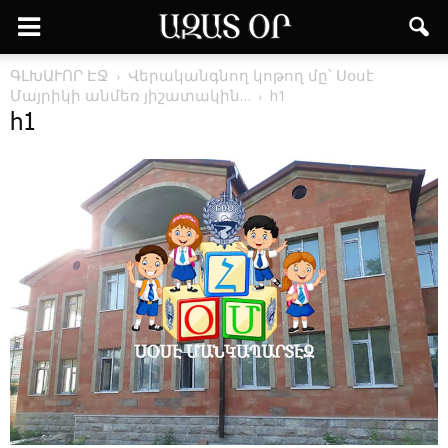
ԳԼԽԱՒՈՐ ԷՋ
Վերականգնող կոթող մը՝ Սօսէ
Մայրիկի անմեռ յիշատակին…
h1
h1