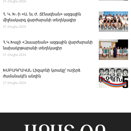
31 Հուլիս 2026
Հ. Կ. Խ.-ի «Ա. եւ Ժ. ­Ճէնազեան» ազգային
միջնակարգ վարժարանի տեղեկագիր
31 Հուլիս 2026
Հ․Կ․Խաչի «Զաւարեան» ազգային վարժարանի
նախակրթարանի տեղեկագիր
31 Հուլիս 2026
ԽՄԲԱԳՐԱԿԱՆ ­Լիզպոնի կտակը՝ ուղերձ
ժամանակէն անդին
27 Հուլիս 2026