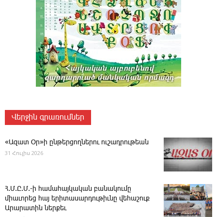
Վերջին գրառումներ
«Ազատ Օր»ի ընթերցողներու ուշադրութեան
31 Հուլիս 2026
Հ.Մ.Ը.Մ.-ի համահայկական բանակումը
միաւորեց հայ երիտասարդութիւնը վեհաշուք
Արարատին ներքեւ