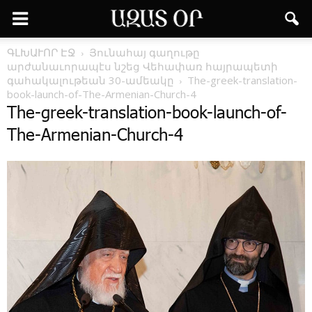
ԳԼԽԱՒՈՐ ԷՋ
Յունահայ գաղութը
արժանաւորապէս նշեց ­Վեհափառ հայրապետի
գահակալութեան 30-ամեակը
The-greek-translation-
book-launch-of-The-Armenian-Church-4
The-greek-translation-book-launch-of-
The-Armenian-Church-4