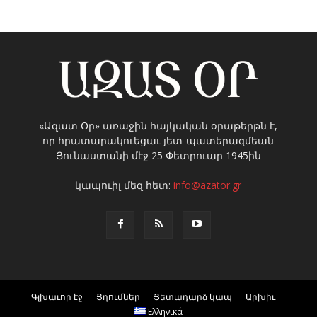
«Ազատ Օր» առաջին հայկական օրաթերթն է,
որ հրատարակուեցաւ յետ-պատերազմեան
Յունաստանի մէջ 25 Փետրուար 1945ին
կապուիլ մեզ հետ:
info@azator.gr
Գլխաւոր էջ
Յղումներ
Յետադարձ կապ
Արխիւ
Ελληνικά