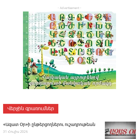
- Advertisement -
Վերջին գրառումներ
«Ազատ Օր»ի ընթերցողներու ուշադրութեան
31 Հուլիս 2026