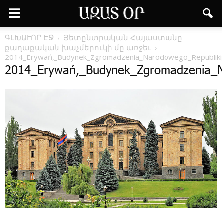
ԳԼԽԱՒՈՐ ԷՋ
­Յետընտրական Հայաստանը
քաղաքական խաչմերուկի մը առջեւ
2014_Erywań,_Budynek_Zgromadzenia_Narodowego_Republiki
2014_Erywań,_Budynek_Zgromadzenia_N