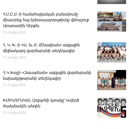
Հ.Մ.Ը.Մ.-ի համահայկական բանակումը
միաւորեց հայ երիտասարդութիւնը վեհաշուք
Արարատին ներքեւ
31 Հուլիս 2026
Հ. Կ. Խ.-ի «Ա. եւ Ժ. ­Ճէնազեան» ազգային
միջնակարգ վարժարանի տեղեկագիր
31 Հուլիս 2026
Հ․Կ․Խաչի «Զաւարեան» ազգային վարժարանի
նախակրթարանի տեղեկագիր
31 Հուլիս 2026
ԽՄԲԱԳՐԱԿԱՆ ­Լիզպոնի կտակը՝ ուղերձ
ժամանակէն անդին
27 Հուլիս 2026