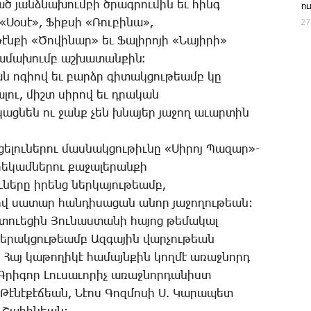
ցած յանձ­նա­խում­բի ծրագ­րու­մին եւ հինգ
ո
27
­Սօ­սէ», ­­­Ֆիք­սի «­­­Ռու­բի­նա»,
քի «­­­Ծո­վի­նար» եւ ­­­Ֆա­լի­րո­յի «­­­Նա­յի­րի»
 հա­մա­խումբ աշ­խա­տան­քին։
ա­կան ո­գիով եւ բարձր գի­տակ­ցու­թեամբ կը
­լու, միշտ սի­րով եւ դրա­կան
ց­նեն ու ջանք չեն խնա­յեր յա­ջող ա­ւար­տին
ւ­նե­րու մաս­նակ­ցու­թիւ­նը «­­­­Սի­րոյ ­­­­Պա­զա­ր»-
րե­կամ­նե­րու քա­ջա­լե­րան­քի
լու­նե­րը ի­րենց ներ­կա­յու­թեամբ,
­րով սա­տար հան­դի­սա­ցան ա­նոր յա­ջո­ղու­թեան:
տո­ւե­ցին ­­­Յու­նաս­տա­նի հա­յոց թե­մա­կալ
­կե­րակ­ցու­թեամբ Ազ­գա­յին վար­չու­թեան
 ­­Հայ կա­թո­ղի­կէ հա­մայն­քին կող­մէ ա­ռաջ­նորդ
քի Ս. Գ­րի­գոր ­­­Լու­սա­ւո­րիչ ա­ռաջ­նոր­դա­նիստ
է­նէ­քէ­ճեան, ­­­Նէոս ­­­­­­Գոզ­մո­սի Ս. ­­­Կա­րա­պետ