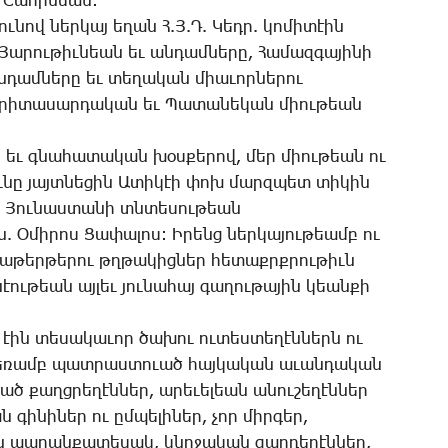
. ­­­Շա­հի­նեան:
նու­նով ներ­կայ ե­ղան Հ.Յ.Դ. ­­­Կեդր. կո­մի­տէին
­­Յա­րու­թիւ­նեան եւ ան­դամ­նե­րը, ­­­Հա­մազ­գա­յի­նի
ան­դամ­նե­րը եւ տե­ղա­կան միա­ւոր­նե­րու
Ե­րի­տա­սար­դա­կան եւ ­Պա­տա­նե­կան միու­թեան
ամբ եւ գնա­հա­տա­կան խօս­քե­րով, մեր միու­թեան ու
իւ­նը յայտ­նե­ցին Ա­տի­կէի փոխ մարզ­պետ տի­կին
եւ ­­­Յու­նաս­տա­նի տնտե­սու­թեան
Օ­մի­րոս ­­­Ցա­փա­լոս: Ի­րենց ներ­կա­յու­թեամբ ու
­րա­թեր­թե­րու թղթա­կից­ներ հե­տաքրք­րու­թիւն
էու­թեան այ­լեւ յու­նա­հայ գա­ղու­թա­յին կեան­քի
 էին տե­սա­կա­ւոր ծա­խու ու­տես­տե­ղէն­ներն ու
 ձե­ռամբ պատ­րաս­տո­ւած հայ­կա­կան ա­ւան­դա­կան
ւած քաղց­րե­ղէն­ներ, ա­րե­ւե­լեան ա­նու­շե­ղէն­ներ
 գի­նի­ներ ու ըմ­պե­լի­ներ, չոր միր­գեր,
յին ապ­րան­քա­տե­սակ, կնո­ջա­կան զար­դե­ղէն­ներ,