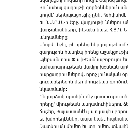
ե­կե­ղեց­ւոյ հո­գե­ւոր հո­վի­ւ ­­­­­­Նա­րեկ քհնյ
­­­Յու­նա­հայ գա­ղու­թի գոր­ծօն­նե­րուն ա­
կող­մէ՝ ներ­կա­յա­ցու­ցիչ ընկ. Հ­ռիփ­սի­մէ ­
եւ Հ.Մ.Ը.Մ.-ի Շրջ. վար­չու­թիւն­նե­րու 
վար­չա­կան­նե­րը, ինչ­պէս նաեւ Հ.Յ.Դ. 
ան­դամ­նե­րը։
Կ­’ար­ժէ նշել, թէ ի­րենց ներ­կա­յու­թե
գա­ղու­թին հան­դէպ ի­րենց ա­ջակ­ցու­թ
Ա­լեք­սանտ­րա ­­­Փա­լի-Եան­նա­քո­բու­լու 
նա­խա­րա­րու­թեան մամ­լոյ խօս­նակ պրն. 
հար­ցադ­րում­նե­րով, ո­րոշ յու­նա­կան օ
ցու­ցա­բե­րե­ցին մեր միու­թեան գոր­ծու­ն
նկատ­մամբ:
Ըն­դար­ձակ սրա­հին մէջ դա­սա­ւո­րո­ւած
ի­րե­րը՝ միու­թեան ան­դա­մու­հի­նե­րու
ճա­շեր, ­­­Հա­յաս­տա­նէն յատ­կա­պէս բե­րո­
եւ խմո­րե­ղէն­ներ, ա­պա նաեւ հայ­կա­կան
­­­­Զատ­կո­ւան մո­մեր եւ տուր­մեր, տնա­