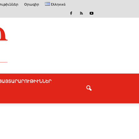
ւթիւններ
Օրագիր
Ελληνικά
ՅԱՅՏԱՐԱՐՈՒԹԻՒՆՆԵՐ