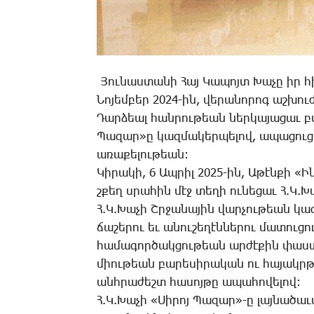
­­­­­­­ Յու­նաս­տա­նի ­­­­Հայ ­­­­Կա­պոյտ ­­­­
­­­Նո­յեմ­բեր 2024-ին, վե­րա­նո­րոգ աշ­խո
­­­Դար­ձեալ հան­րու­թեան ներ­կա­յա­ցաւ բ
­­­Պա­զար»ը կազ­մա­կեր­պե­լով, ա­պա­ցու
ա­ռա­քե­լու­թեան:
­­­Կի­րա­կի, 6 Ապ­րիլ 2025-ին, Ա­թէն­քի ­
շքեղ սրա­հին մէջ տե­ղի ու­նե­ցաւ Հ.Կ.­­­Խա­
Հ.Կ.­­­­­­Խա­չի Շր­ջա­նա­յին վար­չու­թեան կ
ճա­շե­րու եւ ա­նու­շե­ղէն­նե­րու մա­տու­
հա­մա­գոր­ծակ­ցու­թեան ար­ժէ­քին փաս­տը
միու­թեան բա­րե­սի­րա­կան ու հա­յակր­թ
անհ­րա­ժեշտ հա­սոյ­թը ա­պա­հո­վե­լով:
Հ.Կ.­­­Խա­չի «­­­Սի­րոյ ­­­Պա­զար»-ը լայ­նա­