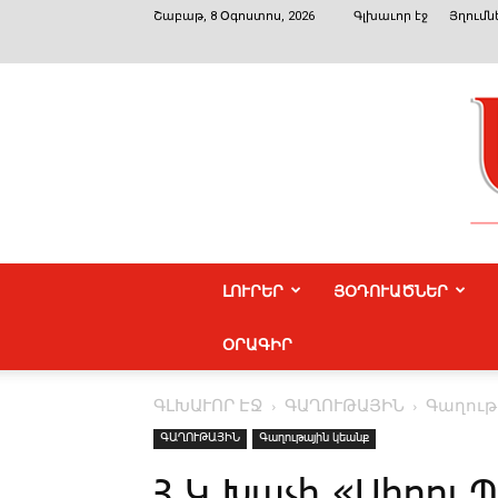
Շաբաթ, 8 Օգոստոս, 2026
Գլխաւոր էջ
Յղումն
ԼՈՒՐԵՐ
ՅՕԴՈՒԱԾՆԵՐ
ՕՐԱԳԻՐ
ԳԼԽԱՒՈՐ ԷՋ
ԳԱՂՈՒԹԱՅԻՆ
Գաղութ
ԳԱՂՈՒԹԱՅԻՆ
Գաղութային կեանք
Հ.Կ.Խաչի «­­Սիրոյ ­