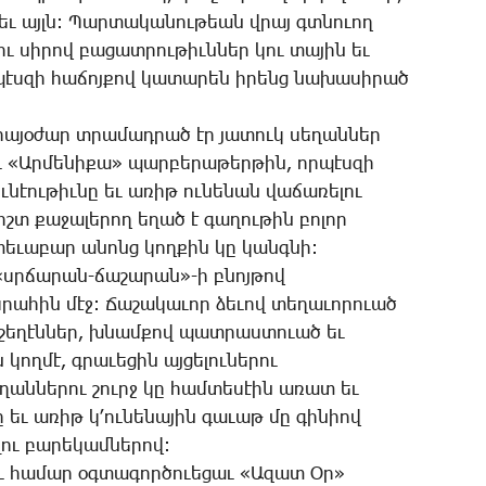
ե­ւ­­ այլն: ­­­Պար­տա­կա­նու­թեան վրայ գտնո­ւող
ու սի­րով բա­ցատ­րու­թիւն­ներ կու տա­յին եւ
ն որ­պէս­զի հա­ճոյ­քով կա­տա­րեն ի­րենց նա­խա­սի­րած
նը սի­րա­յօ­ժար տրա­մադ­րած էր յա­տուկ սե­ղան­ներ
 «Ար­մե­նի­քա» պար­բե­րա­թեր­թին, որ­պէս­զի
­նէու­թիւ­նը եւ ա­ռիթ ու­նե­նան վա­ճա­ռե­լու
ը, միշտ քա­ջա­լե­րող ե­ղած է գա­ղու­թին բո­լոր
 տե­ւա­բար ա­նոնց կող­քին կը կանգ­նի:
 «սրճա­րան-ճա­շա­րան»-ի բնոյ­թով
ա­հին մէջ: ­­­­Ճա­շա­կա­ւոր ձե­ւով տե­ղա­ւո­րո­ւած
­շե­ղէն­ներ, խնամ­քով պատ­րաս­տո­ւած եւ
ուն կող­մէ, գրա­ւե­ցին այ­ցե­լու­նե­րու
սե­ղան­նե­րու շուրջ կը համ­տե­սէին ա­ռատ եւ
եւ ա­ռիթ կ­­­­՚ու­նե­նա­յին գա­ւաթ մը գի­նիով
լու բա­րե­կամ­նե­րով:
­լու հա­մար օգ­տա­գոր­ծո­ւե­ցաւ «Ա­զատ Օր»