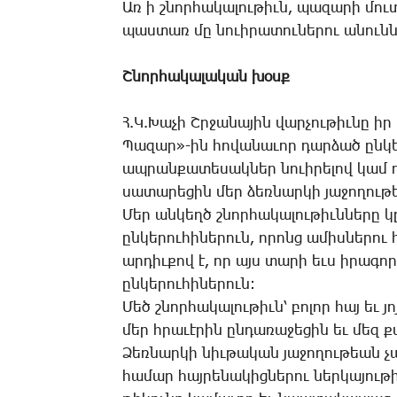
Առ ի շնոր­հա­կա­լու­թիւն, պա­զա­րի մո
պաս­տառ մը նո­ւի­րա­տու­նե­րու ա­նուն­նե­
Շ­նոր­հա­կա­լա­կան խօսք
Հ.Կ.­­­Խա­չի Շր­ջա­նա­յին վար­չու­թիւ­նը իր
­­­Պա­զար»-ին հո­վա­նա­ւոր դար­ձած ըն­կե
ապ­րան­քա­տե­սակ­ներ նուի­րե­լով կամ 
սա­տա­րե­ցին մեր ձեռ­նար­կի յա­ջո­ղու­
­­­Մեր ան­կեղծ շնոր­հա­կա­լու­թիւն­նե­րը կը յ
ըն­կե­րու­հի­նե­րուն, ո­րոնց ա­միս­նե­րո
ար­դիւ­քով է, որ այս տա­րի եւս ի­րա­գոր­ծո­
ըն­կե­րու­հի­նե­րուն:
­­­Մեծ շնոր­հա­կա­լու­թիւն՝ բո­լոր հայ եւ
մեր հրա­ւէ­րին ըն­դա­ռա­ջե­ցին եւ մեզ քա­
­­­Ձեռ­նար­կի նիւ­թա­կան յա­ջո­ղու­թեան 
հա­մար հայ­րե­նա­կից­նե­րու ներ­կա­յու­թ