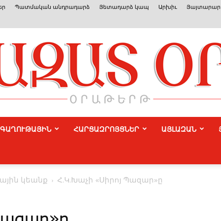
եր
Պատմական անդրադարձ
Յետադարձ կապ
Արխիւ
Յայտարարո
ԳԱՂՈՒԹԱՅԻՆ
ՀԱՐՑԱԶՐՈՅՑՆԵՐ
ԱՅԼԱԶԱՆ
Azat
ային կեանք
Հ.Կ.Խաչի «­­Սիրոյ ­­­Պազար»ը
Or
­­Պազար»ը