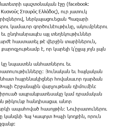
դի­մա­տետ­րի պաշ­տօ­նա­կան է­ջը (facebook:
 Κυανούς Σταυρός Ελλάδος), ուր յա­տուկ
­նե­րով, ներ­կա­յա­ցո­ւե­ցան ­­­­­­Պա­զա­րի
րու կա­մա­ւոր գոր­ծու­նէու­թիւ­նը, ա­կումբ­նե­րու
եւ ընդ­հան­րա­պէս այլ տե­ղե­կու­թիւն­ներ
 կ­­­՛ար­ժէ հաս­տա­տել թէ վեր­ջին տա­րի­նե­րուն,
­րոզ­չու­թեամբ է, որ կա­րե­լի կ­­­՛ըլ­լայ յոյն լայն
­թեան կը նպաս­տեն ան­հատ­նե­րու եւ
րա­տուու­թիւն­նե­րը: ­­­­Յու­նա­կան եւ հայ­կա­կան
ան­հատ հայ­րե­նա­կից­ներ հո­վա­նա­ւոր դար­ձան
Հ.Կ.­­­­Խա­չի Շր­ջա­նա­յին ­­վար­չու­թեան դի­մու­մին։
ո­ւի­րո­ւած ապ­րան­քա­տե­սա­կը կամ դրա­մա­կան
­կան թի­կունք հան­դի­սա­ցաւ ա­նոր
կի ա­պա­հո­ված հա­սոյ­թին: ­­­­Նո­ւի­րա­տու­նե­րու
­նի ­­­­­­Հայ ­­­­­­Կա­պոյտ ­­­­­Խա­չի կող­քին, ո­րուն
զգանք։