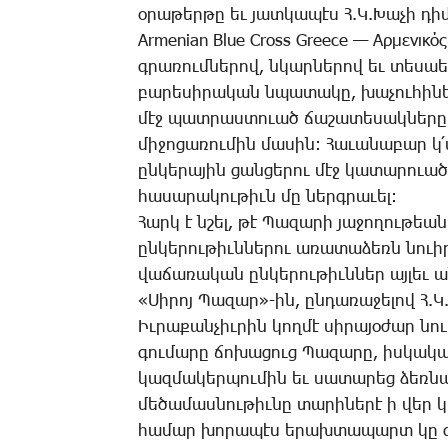
օ­րա­թեր­թը եւ յատ­կա­պէս Հ.Կ.­­­­­­Խա­չի 
Armenian Blue Cross Greece — Αρμενικός
գրա­ռում­նե­րով, նկար­նե­րով եւ տե­սաե­րիզ
բա­րե­սի­րա­կան նպա­տա­կը, խա­չու­հի­նե­
մէջ պատ­րաս­տո­ւած ճա­շա­տե­սակ­նե­րը 
­­­մի­ջո­ցա­ռու­մին մա­սին: ­­­Հա­ւա­նա­բար
ըն­կե­րա­յին ցան­ցե­րու մէջ կա­տա­րո­ւած քա
հա­սա­րա­կու­թիւն մը ներգ­րա­ւել:
­­­Հարկ է նշել, թէ ­­­­Պա­զա­րի յա­ջո­ղու
ըն­կե­րու­թիւն­նե­րու ա­ռա­տա­ձեռն նո­ւի­
վա­ճա­ռա­կան ըն­կե­րու­թիւն­ներ այ­լեւ 
«­­­­­­Սի­րոյ ­­­­­­Պա­զար»-ին, ըն­դա­ռա­ջե­լով 
Իւ­րա­քան­չիւ­րին կող­մէ սի­րա­յօ­ժար ն
գու­մա­րը ճո­խա­ցուց ­­­Պա­զա­րը, իս­կա
կազ­մա­կեր­պու­մին եւ սա­տա­րեց ձեռ­նար­
մե­ծա­մաս­նու­թիւ­նը տա­րի­նե­րէ ի վեր կը կանգ
հա­մար խո­րա­պէս ե­րախ­տա­պարտ կը 