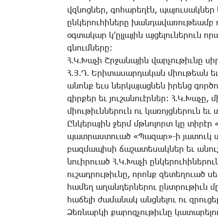
վզնոց­ներ, գո­հա­րե­ղէն­, պա­յու­սակ­ներ 
ըն­կե­րու­հի­նե­րը խան­դա­վա­ռու­թեամբ 
օգ­տա­կար կ­­­­՚ըլ­լա­յին այ­ցե­լու­նե­րու
գնում­նե­րը:
Հ.­­Կ.­­­­­Խա­չի Շր­ջա­նա­յին վար­չու­թիւ­
Հ.Յ.Դ. Ե­րի­տա­սար­դա­կան միու­թեան եւ
ա­նոնք եւս ներ­կա­յաց­նեն ի­րենց գոր­ծու
գիր­քեր եւ յու­շա­նո­ւէր­ներ: ­­Հ.Կ.­­­Խա­չ
միու­թիւն­նե­րուն ու կա­ռոյց­նե­րուն եւ
Ըն­կե­րա­յին ջերմ մթնո­լորտ կը տի­րէր
պատ­րաս­տո­ւած ­«­­­Պա­զա­ր»-ի յա­տուկ սր
բազ­մա­պի­սի ճա­շա­տե­սակ­ներ եւ ա­նու
նո­ւի­րո­ւած Հ.Կ.­­­­­­­Խա­չի ըն­կե­րու­հի­նե­ր
ու­շադ­րու­թիւ­նը, ո­րոնք զե­տե­ղո­ւած 
հա­մեղ ա­ղան­դեր­նե­րու ընտ­րու­թիւն մը 
հա­ճե­լի ժա­մա­նակ անց­նե­լու ու զրու­ցե­
­­­Ձեռ­նար­կի քա­րոզ­չու­թիւ­նը կա­տա­րե