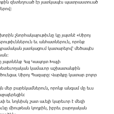
ւտ­քին զե­տե­ղո­ւած էր յատ­կա­պէս պատ­րաս­տո­ւած
րով: ­­
 խո­րին շնոր­հա­կա­լու­թիւ­նը կը յայտ­նէ «­­­Սի­րոյ
­րու­թիւն­նե­րուն եւ ան­հատ­նե­րուն, ո­րոնք
դրա­մա­կան յատ­կա­ցում կա­տա­րե­լով՝ մե­ծա­պէս
թեան:
այտ­նենք ­­­Հայ ­­­Կա­պոյտ ­­­Խա­չի
ւ հե­տե­ւո­ղա­կան կա­մա­ւոր աշ­խա­տան­քին
ւե­ցաւ ­­­Սի­րոյ ­­­Պա­զա­րը։ ­­­Վարձ­քը կա­տար բո­լոր
 յոյն մեր բա­րե­կամ­նե­րուն, ո­րոնք ան­գամ մը եւս
ջա­լե­րե­ցին։
չափ եւ նոյ­նիսկ շատ ա­ւե­լի կա­րե­ւոր է մե­զի
իւ­նը ­­միու­թեան կող­քին, իբ­րեւ բա­րո­յա­կան