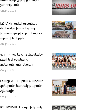
Ազատ Օր»ի ընթերցողներու
ւշադրութեան
 Հուլիս 2026
.Մ.Ը.Մ.-ի համահայկական
անակումը միաւորեց հայ
րիտասարդութիւնը վեհաշուք
րարատին ներքեւ
 Հուլիս 2026
 Կ. Խ.-ի «Ա. եւ Ժ. ­Ճէնազեան»
զգային միջնակարգ
արժարանի տեղեկագիր
 Հուլիս 2026
․Կ․Խաչի «Զաւարեան» ազգային
արժարանի նախակրթարանի
եղեկագիր
 Հուլիս 2026
ՄԲԱԳՐԱԿԱՆ ­Լիզպոնի կտակը՝