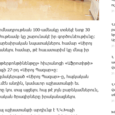
«
ո
31
Հ
Խա­չը իր հիմ­նադ­րու­թեան 100-ա­մեա­կը տօ­նե­լէ ետք 30
բ
ե
ւ­ժու­թեամբ կը շա­րու­նա­կէ իր գոր­ծու­նէու­թիւ­նը:
Ա
ա­րե­սի­րա­կան նպա­տակ­նե­րու հա­մար «­­­Սի­րոյ
31
­ցա­նե­լու հա­մար, թէ հա­ւա­տա­րիմ կը մնայ իր
Հ.
ա
«Ին­թեր­քոն­թի­նեն­թըլ» հիւ­րա­նո­ցի «Աֆ­րո­տի­թի»
վ
չի 27-րդ «­­­Սի­րոյ ­­­Պա­զար»ը:
31
ազ­մա­կեր­պած «­­­Սի­րոյ ­­­Պա­զար»-ը, հայ­կա­կան
ցու­մէն ան­դին, կա­մա­ւոր աշ­խա­տան­քի եւ
Հ
 կու տայ այ­ցե­լու հայ թէ յոյն բա­րե­կամ­նե­րուն,
վ
տ
ա­կան ծրա­գիր­նե­րը ի­րա­կա­նաց­նե­լու
31
ծա­ւալ աշ­խա­տան­քի ար­դիւնք է Հ.Կ.­­­Խա­չի
Խ