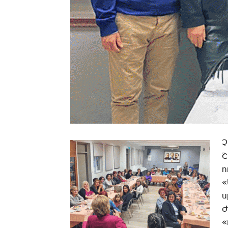
Չ
Շ
ո
«
ս
­
«