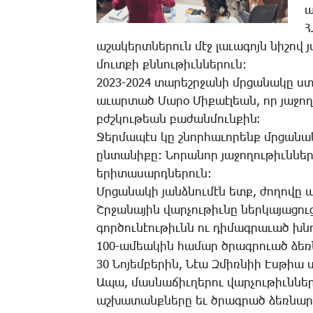
ա
Հ
ա­շա­կերտ­նե­րուն մէջ լա­ւա­գոյն նի­շով
մուտ­քի քննու­թիւն­նե­րուն:
2023-2024 տա­րեշր­ջա­նի մրցա­նա­կը ստա
ա­ւար­տած ­Մա­րօ ­Մի­քաէ­լեան, որ յա­ջո
բժշկու­թեան բա­ժան­մուն­քին։
­Ջեր­մա­պէս կը շնոր­հա­ւո­րենք մրցա­նա
ըն­տա­նի­քը: ­Նո­րա­նոր յա­ջո­ղու­թիւն­ն
ե­րի­տա­սարդ­նե­րուն:
Մր­ցա­նա­կի յանձ­նու­մէն ետք, ժո­ղո­վը 
Շր­ջա­նա­յին վար­չու­թիւ­նը ներ­կա­յա­ցու
գոր­ծու­նէու­թիւնն ու դի­մագ­րա­ւած խնդ
100-ա­մեա­կին հա­մար ծրագ­րո­ւած ձեռ­
30 ­Նո­յեմ­բե­րին, ­Նէա Զ­միռ­նիի Էս­թիա
Ա­պա, մաս­նա­ճիւ­ղե­րու վար­չու­թիւն­նե
աշ­խա­տանք­նե­րը եւ ծրագ­րած ձեռ­նարկ