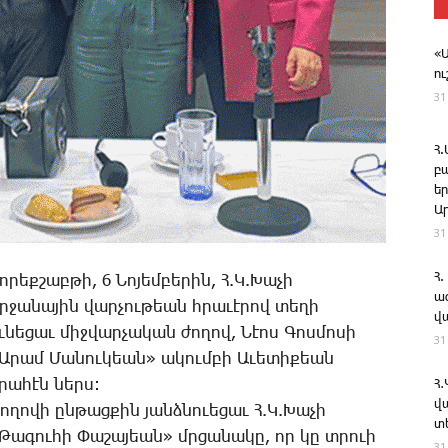
«
ո
31
Հ
բ
ե
Ա
31
Հ.
ո­րեք­շաբ­թի, 6 ­Նո­յեմ­բե­րին, Հ.Կ.­Խա­չի
ա
ր­ջա­նա­յին վար­չու­թեան հրա­ւէ­րով տե­ղի
վ
ւ­նե­ցաւ միջ­վար­չա­կան ժո­ղով, ­Նէոս ­Գոս­մո­սի
31
Ա­րամ ­Մա­նու­կեան» ա­կում­բի Ա­ւե­տի­քեան
րա­հէն ներս:
Հ
վ
Ժո­ղո­վի ըն­թաց­քին յանձ­նո­ւե­ցաւ Հ.Կ.­Խա­չի
տ
­Թա­գու­հի ­Փա­շա­յեան» մրցա­նա­կը, որ կը տրո­ւի
31