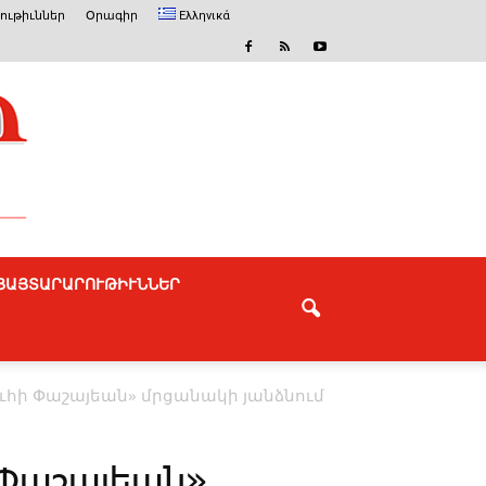
ւթիւններ
Օրագիր
Ελληνικά
ՅԱՅՏԱՐԱՐՈՒԹԻՒՆՆԵՐ
ուհի Փաշայեան» մրցանակի յանձնում
 Փաշայեան»