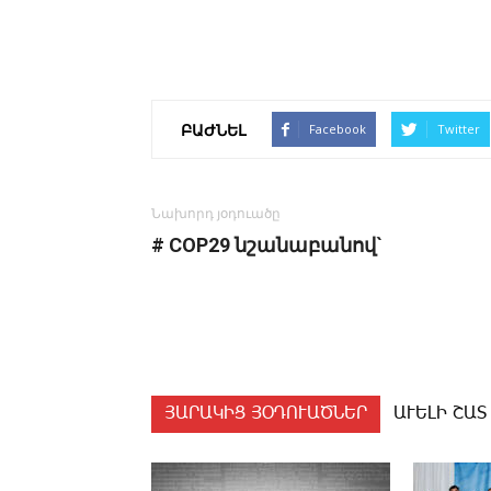
ԲԱԺՆԵԼ
Facebook
Twitter
Նախորդ յօդուածը
# COP29 նշանաբանով`
ՅԱՐԱԿԻՑ ՅՕԴՈՒԱԾՆԵՐ
ԱՒԵԼԻ ՇԱՏ