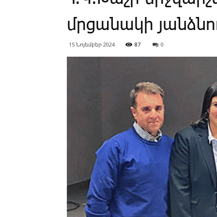
մրցանակի յանձնո
15 Նոյեմբեր 2024
87
0