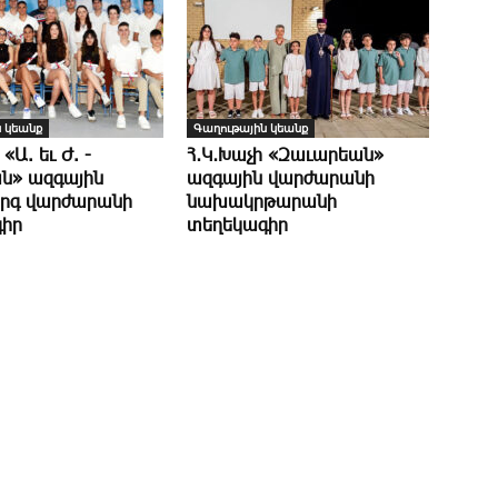
 կեանք
Գաղութային կեանք
 «Ա. եւ Ժ. ­
Հ․Կ․Խաչի «Զաւարեան»
ն» ազգային
ազգային վարժարանի
րգ վարժարանի
նախակրթարանի
իր
տեղեկագիր