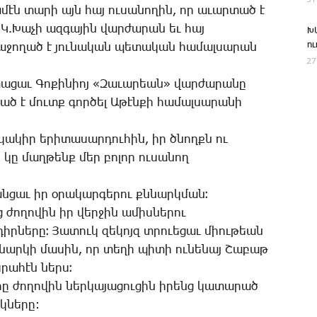
­մէն տա­րի այն հայ ու­սա­նո­ղին, որ ա­ւար­տած է
.Կ.­Խա­չի ազ­գա­յին վար­ժա­րան եւ հայ
Խ
ո
 յա­ջո­ղած է յու­նա­կան պե­տա­կան հա­մալ­սա­րան
27
­ցաւ ­Գո­քի­նիոյ «­Զա­ւա­րեան» վար­ժա­րա­նը
­ղած է մուտք գոր­ծել Ա­թէն­քի հա­մալ­սա­րա­նի
­կա­կիր ե­րի­տա­սար­դու­հին, իր ծնողքն ու
եր կը մաղ­թենք մեր բո­լոր ու­սա­նող
ան­ցաւ իր օ­րա­կար­գե­րու քննարկ­ման։
ց ժո­ղո­վին իր վեր­ջին ա­միս­նե­րու
իր­նե­րը։ ­Յա­տուկ զե­կոյզ տրո­ւե­ցաւ միու­թեան
նար­կի մա­սին, որ տե­ղի պի­տի ու­նե­նայ ­Շա­բաթ
 սրա­հէն ներս։
­րը ժո­ղո­վին ներ­կա­յա­ցու­ցին ի­րենց կա­տա­րած
­նե­րը: