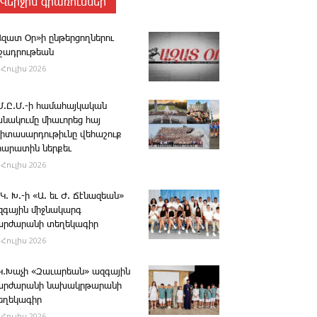
Վերջին գրառումներ
Ազատ Օր»ի ընթերցողներու
ւշադրութեան
 Հուլիս 2026
.Մ.Ը.Մ.-ի համահայկական
անակումը միաւորեց հայ
րիտասարդութիւնը վեհաշուք
րարատին ներքեւ
 Հուլիս 2026
 Կ. Խ.-ի «Ա. եւ Ժ. ­Ճէնազեան»
զգային միջնակարգ
արժարանի տեղեկագիր
 Հուլիս 2026
․Կ․Խաչի «Զաւարեան» ազգային
արժարանի նախակրթարանի
եղեկագիր
 Հուլիս 2026