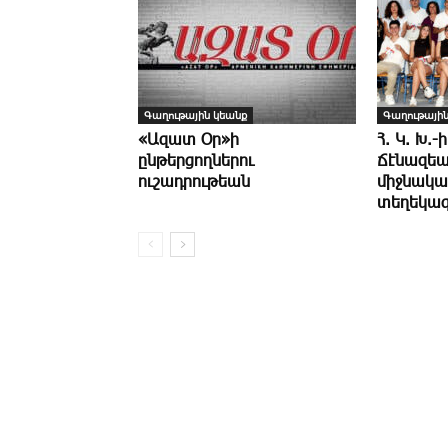
Գաղութային կեանք
Գաղութային
«Ազատ Օր»ի
Հ. Կ. Խ.-ի
ընթերցողներու
Ճէնազեա
ուշադրութեան
միջնակա
տեղեկագ