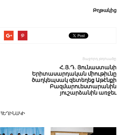
Թղ­թա­կից
Յաջորդ յօդուածը
Հ.Յ.Դ. ­Յունաստանի
Երիտասարդական միութիւնը
ծաղկեպսակ զետեղեց Աթէնքի
Բազմարուեստարանին
յուշարձանին առջեւ
 ՀԵՂԻՆԱԿԻ