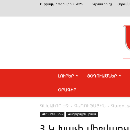
Ուրբաթ, 7 Օգոստոս, 2026
Գլխաւոր էջ
Յղումն
ԼՈՒՐԵՐ
ՅՕԴՈՒԱԾՆԵՐ
ՕՐԱԳԻՐ
ԳԼԽԱՒՈՐ ԷՋ
ԳԱՂՈՒԹԱՅԻՆ
Գաղութ
ԳԱՂՈՒԹԱՅԻՆ
Գաղութային կեանք
Հ.Կ.Խաչի միջվար