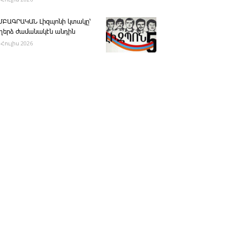
ՄԲԱԳՐԱԿԱՆ ­Լիզպոնի կտակը՝
ւղերձ ժամանակէն անդին
 Հուլիս 2026