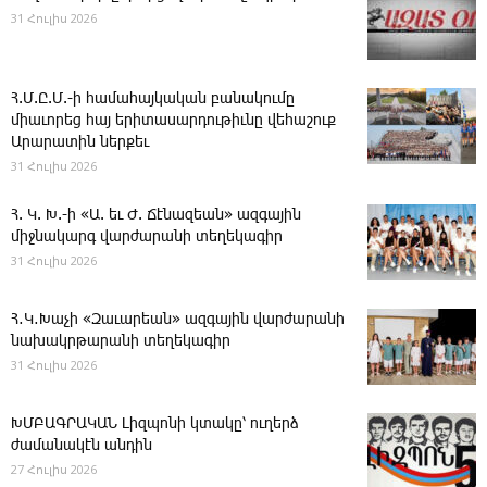
31 Հուլիս 2026
Հ.Մ.Ը.Մ.-ի համահայկական բանակումը
միաւորեց հայ երիտասարդութիւնը վեհաշուք
Արարատին ներքեւ
31 Հուլիս 2026
Հ. Կ. Խ.-ի «Ա. եւ Ժ. ­Ճէնազեան» ազգային
միջնակարգ վարժարանի տեղեկագիր
31 Հուլիս 2026
Հ․Կ․Խաչի «Զաւարեան» ազգային վարժարանի
նախակրթարանի տեղեկագիր
31 Հուլիս 2026
ԽՄԲԱԳՐԱԿԱՆ ­Լիզպոնի կտակը՝ ուղերձ
ժամանակէն անդին
27 Հուլիս 2026