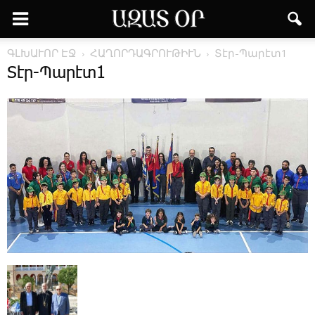
ԳԼԽԱՒՈՐ ԷՋ
ՀԱՂՈՐԴԱԳՐՈՒԹԻՒՆ
Տէր-Պարէտ1
Տէր-Պարէտ1