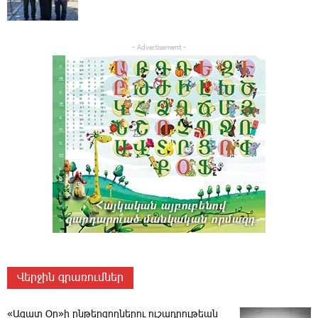
- Advertisement -
Վերջին գրառումներ
«Ազատ Օր»ի ընթերցողներու ուշադրութեան