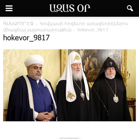
ԳԼԽԱՒՈՐ ԷՋ
Կովկասի հոգեւոր առաջնորդներու
միացեալ յայտարարութիւն
hokevor_9817
hokevor_9817
- Advertisement -