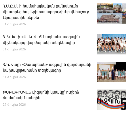
Հ.Մ.Ը.Մ.-ի համահայկական բանակումը
միաւորեց հայ երիտասարդութիւնը վեհաշուք
Արարատին ներքեւ
31 Հուլիս 2026
Հ. Կ. Խ.-ի «Ա. եւ Ժ. ­Ճէնազեան» ազգային
միջնակարգ վարժարանի տեղեկագիր
31 Հուլիս 2026
Հ․Կ․Խաչի «Զաւարեան» ազգային վարժարանի
նախակրթարանի տեղեկագիր
31 Հուլիս 2026
ԽՄԲԱԳՐԱԿԱՆ ­Լիզպոնի կտակը՝ ուղերձ
ժամանակէն անդին
27 Հուլիս 2026