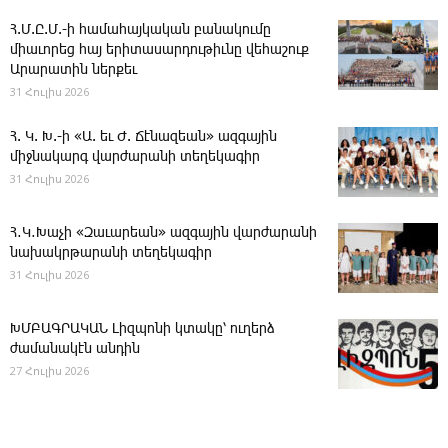
Հ.Մ.Ը.Մ.-ի համահայկական բանակումը
միաւորեց հայ երիտասարդութիւնը վեհաշուք
Արարատին ներքեւ
31 Հուլիս 2026
Հ. Կ. Խ.-ի «Ա. եւ Ժ. ­Ճէնազեան» ազգային
միջնակարգ վարժարանի տեղեկագիր
31 Հուլիս 2026
Հ․Կ․Խաչի «Զաւարեան» ազգային վարժարանի
նախակրթարանի տեղեկագիր
31 Հուլիս 2026
ԽՄԲԱԳՐԱԿԱՆ ­Լիզպոնի կտակը՝ ուղերձ
ժամանակէն անդին
27 Հուլիս 2026