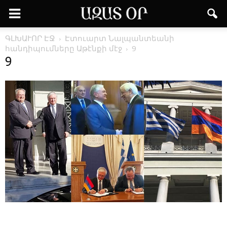
ԳԼԽԱՒՈՐ ԷՋ
Էտուարտ Նալպանտեանի
հանդիպումները Աթէնքի մէջ
9
9