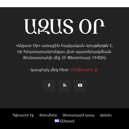
«Ազատ Օր» առաջին հայկական օրաթերթն է,
որ հրատարակուեցաւ յետ-պատերազմեան
Յունաստանի մէջ 25 Փետրուար 1945ին
կապուիլ մեզ հետ:
info@azator.gr
Գլխաւոր էջ
Յղումներ
Յետադարձ կապ
Արխիւ
Ελληνικά