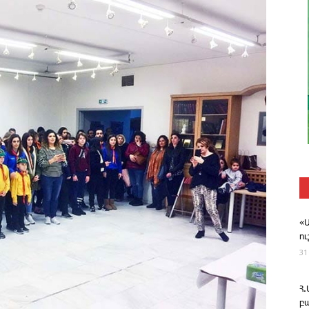
«
ո
31
Հ
բ