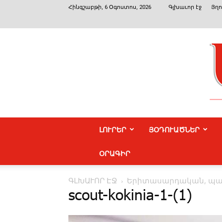
Հինգշաբթի, 6 Օգոստոս, 2026
Գլխաւոր էջ
Յղո
ԼՈՒՐԵՐ
ՅՕԴՈՒԱԾՆԵՐ
ՕՐԱԳԻՐ
ԳԼԽԱՒՈՐ ԷՋ
Երիտասարդական, պատ
scout-kokinia-1-(1)