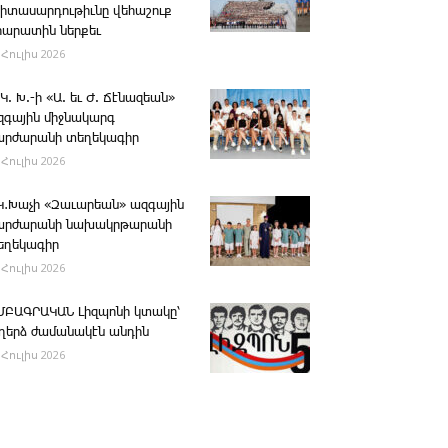
րիտասարդութիւնը վեհաշուք
րարատին ներքեւ
 Հուլիս 2026
 Կ. Խ.-ի «Ա. եւ Ժ. ­Ճէնազեան»
զգային միջնակարգ
արժարանի տեղեկագիր
 Հուլիս 2026
․Կ․Խաչի «Զաւարեան» ազգային
արժարանի նախակրթարանի
եղեկագիր
 Հուլիս 2026
ՄԲԱԳՐԱԿԱՆ ­Լիզպոնի կտակը՝
ւղերձ ժամանակէն անդին
 Հուլիս 2026