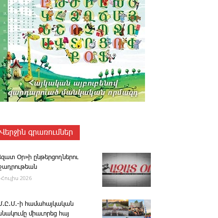
Վերջին գրառումներ
Ազատ Օր»ի ընթերցողներու
ւշադրութեան
 Հուլիս 2026
.Մ.Ը.Մ.-ի համահայկական
անակումը միաւորեց հայ