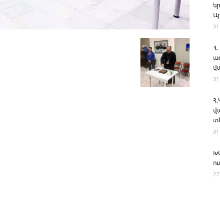
ե
Ա
31
Հ.
ա
վ
31
Հ
վ
տ
31
Խ
ո
27