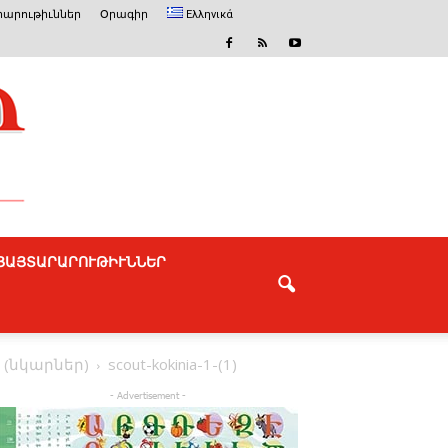
արութիւններ
Օրագիր
Ελληνικά
ՅԱՅՏԱՐԱՐՈՒԹԻՒՆՆԵՐ
(նկարներ)
scout-kokinia-1-(1)
- Advertisement -