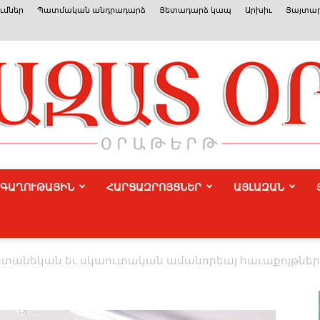
ւմներ
Պատմական անդրադարձ
Յետադարձ կապ
Արխիւ
Յայտար
ԳԱՂՈՒԹԱՅԻՆ
ՀԱՐՑԱԶՐՈՅՑՆԵՐ
ԱՅԼԱԶԱՆ
Azat
անեկան եւ սկաուտական ամանորեայ հաւաքոյթներ 
Or