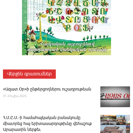
Վերջին գրառումներ
«Ազատ Օր»ի ընթերցողներու ուշադրութեան
31 Հուլիս 2026
Հ.Մ.Ը.Մ.-ի համահայկական բանակումը
միաւորեց հայ երիտասարդութիւնը վեհաշուք
Արարատին ներքեւ