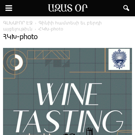
ԳԼԽԱՒՈՐ ԷՋ
Գինիի համտեսի եւ բերդի
այցելութիւն
ՀԿԽ-photo
ՀԿԽ-photo