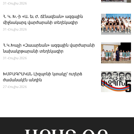
31 Հուլիս 2026
Հ. Կ. Խ.-ի «Ա. եւ Ժ. ­Ճէնազեան» ազգային
միջնակարգ վարժարանի տեղեկագիր
31 Հուլիս 2026
Հ․Կ․Խաչի «Զաւարեան» ազգային վարժարանի
նախակրթարանի տեղեկագիր
31 Հուլիս 2026
ԽՄԲԱԳՐԱԿԱՆ ­Լիզպոնի կտակը՝ ուղերձ
ժամանակէն անդին
27 Հուլիս 2026