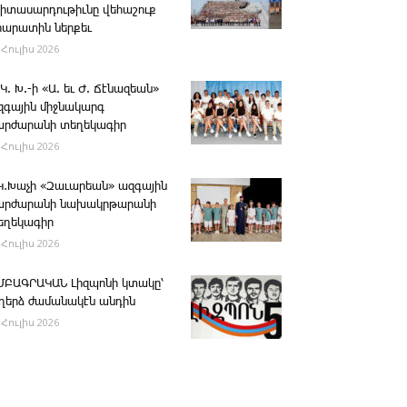
րիտասարդութիւնը վեհաշուք
րարատին ներքեւ
 Հուլիս 2026
 Կ. Խ.-ի «Ա. եւ Ժ. ­Ճէնազեան»
զգային միջնակարգ
արժարանի տեղեկագիր
 Հուլիս 2026
․Կ․Խաչի «Զաւարեան» ազգային
արժարանի նախակրթարանի
եղեկագիր
 Հուլիս 2026
ՄԲԱԳՐԱԿԱՆ ­Լիզպոնի կտակը՝
ւղերձ ժամանակէն անդին
 Հուլիս 2026