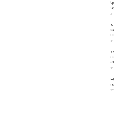
ե
Ա
31
Հ.
ա
վ
31
Հ
վ
տ
31
Խ
ո
27