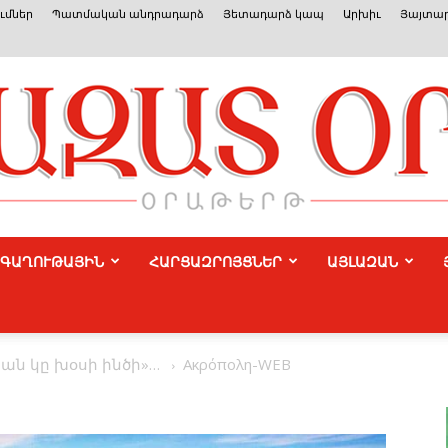
ւմներ
Պատմական անդրադարձ
Յետադարձ կապ
Արխիւ
Յայտար
ԳԱՂՈՒԹԱՅԻՆ
ՀԱՐՑԱԶՐՈՅՑՆԵՐ
ԱՅԼԱԶԱՆ
Azat
եան կը խօսի ինծի»…
Ακρόπολη-WEB
Or