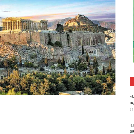
«
ո
31
Հ
բ