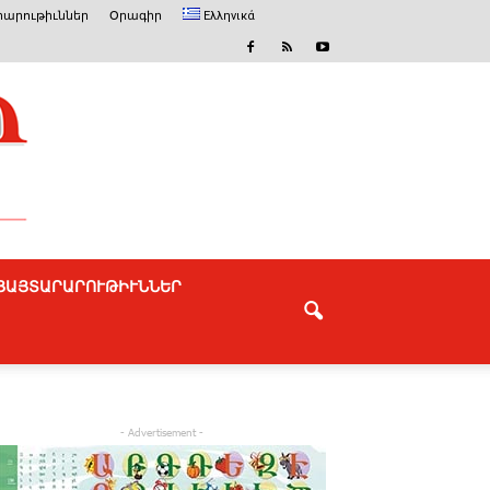
արութիւններ
Օրագիր
Ελληνικά
ՅԱՅՏԱՐԱՐՈՒԹԻՒՆՆԵՐ
- Advertisement -