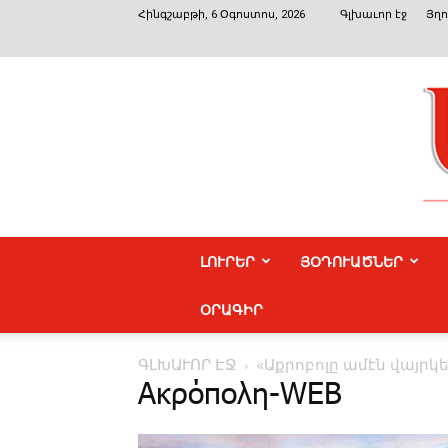
Հինգշաբթի, 6 Օգոստոս, 2026
Գլխաւոր էջ
Յղո
ԼՈՒՐԵՐ
ՅՕԴՈՒԱԾՆԵՐ
ՕՐԱԳԻՐ
ԳԼԽԱՒՈՐ ԷՋ
«Աքրոբոլը ամէն վայրկ
Ακρόπολη-WEB