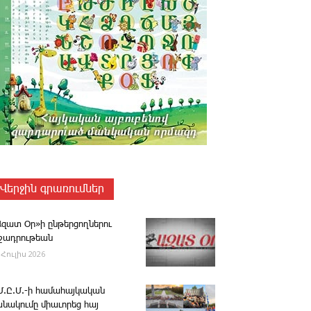
Վերջին գրառումներ
Ազատ Օր»ի ընթերցողներու
ւշադրութեան
 Հուլիս 2026
.Մ.Ը.Մ.-ի համահայկական
անակումը միաւորեց հայ