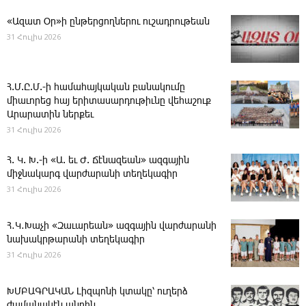
«Ազատ Օր»ի ընթերցողներու ուշադրութեան
31 Հուլիս 2026
Հ.Մ.Ը.Մ.-ի համահայկական բանակումը
միաւորեց հայ երիտասարդութիւնը վեհաշուք
Արարատին ներքեւ
31 Հուլիս 2026
Հ. Կ. Խ.-ի «Ա. եւ Ժ. ­Ճէնազեան» ազգային
միջնակարգ վարժարանի տեղեկագիր
31 Հուլիս 2026
Հ․Կ․Խաչի «Զաւարեան» ազգային վարժարանի
նախակրթարանի տեղեկագիր
31 Հուլիս 2026
ԽՄԲԱԳՐԱԿԱՆ ­Լիզպոնի կտակը՝ ուղերձ
ժամանակէն անդին