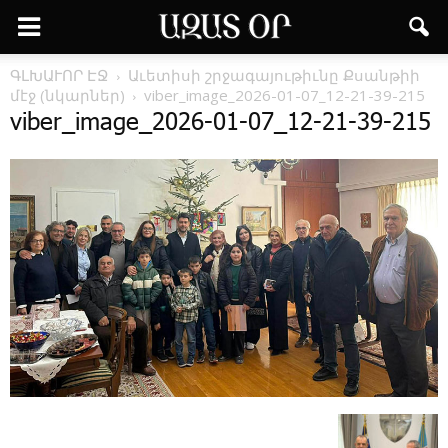
ԳԼԽԱՒՈՐ ԷՋ
Աւե­տիսի շրջագայութիւնը Քսանթիի
մէջ (նկարներ)
viber_image_2026-01-07_12-21-39-215
viber_image_2026-01-07_12-21-39-215