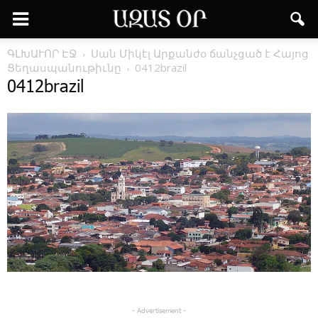
ԳԼԽԱՒՈՐ ԷՋ
Սան Միկէլ Արքանժօ ճանչցած է Հայոց
Ցեղասպանութիւնը
0412brazil
0412brazil
- Advertisement -