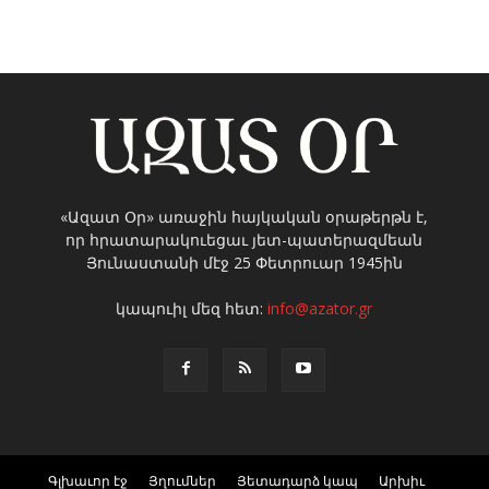
«Ազատ Օր» առաջին հայկական օրաթերթն է,
որ հրատարակուեցաւ յետ-պատերազմեան
Յունաստանի մէջ 25 Փետրուար 1945ին
կապուիլ մեզ հետ:
info@azator.gr
Գլխաւոր էջ
Յղումներ
Յետադարձ կապ
Արխիւ