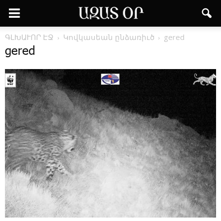
ԳԼԽԱՒՈՐ ԷՋ
­Կով­կա­սեան ըն­ձա­ռիւ­ծ
gered
gered