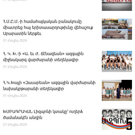
Հ.Մ.Ը.Մ.-ի համահայկական բանակումը
միաւորեց հայ երիտասարդութիւնը վեհաշուք
Արարատին ներքեւ
31 Հուլիս 2026
Հ. Կ. Խ.-ի «Ա. եւ Ժ. ­Ճէնազեան» ազգային
միջնակարգ վարժարանի տեղեկագիր
31 Հուլիս 2026
Հ․Կ․Խաչի «Զաւարեան» ազգային վարժարանի
նախակրթարանի տեղեկագիր
31 Հուլիս 2026
ԽՄԲԱԳՐԱԿԱՆ ­Լիզպոնի կտակը՝ ուղերձ
ժամանակէն անդին
27 Հուլիս 2026