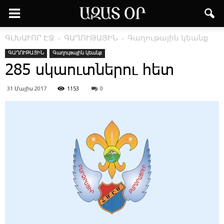
ԳԼԽԱՒՈՐ ԷՋ
ԳԱՂՈՒԹԱՅԻՆ
Գաղութային կեանք
ԳԱՂՈՒԹԱՅԻՆ
Գաղութային կեանք
285 սկաուտներու հետ
31 Մայիս 2017
1153
0