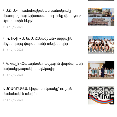
Հ.Մ.Ը.Մ.-ի համահայկական բանակումը
միաւորեց հայ երիտասարդութիւնը վեհաշուք
Արարատին ներքեւ
31 Հուլիս 2026
Հ. Կ. Խ.-ի «Ա. եւ Ժ. ­Ճէնազեան» ազգային
միջնակարգ վարժարանի տեղեկագիր
31 Հուլիս 2026
Հ․Կ․Խաչի «Զաւարեան» ազգային վարժարանի
նախակրթարանի տեղեկագիր
31 Հուլիս 2026
ԽՄԲԱԳՐԱԿԱՆ ­Լիզպոնի կտակը՝ ուղերձ
ժամանակէն անդին
27 Հուլիս 2026