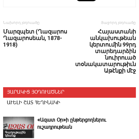
Նախորդ յօդուածը
Յաջորդ յօդուածը
Մարզպետ (Ղազարոս
Հայաստանի
Ղազարոսեան, 1878-
անկախութեան
1918)
կերտումին 99րդ
տարեդարձին
նուիրուած
տօնակատարութիւն
Աթէնքի մէջ
ՅԱՐԱԿԻՑ ՅՕԴՈՒԱԾՆԵՐ
ԱՒԵԼԻ ՇԱՏ ՀԵՂԻՆԱԿԻ
«Ազատ Օր»ի ընթերցողներու
ուշադրութեան
Գաղութային
կեանք