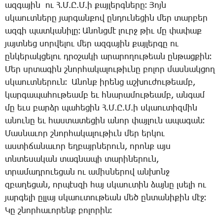
ազգային ու Հ.Մ.Ը.Մ.ի քայլերգները։ Յոյն
սկաուտները յարգանքով ընդունեցին մեր տարբեր
ազգի պատկանիլը։ Անոնցմէ լուրջ թիւ մը փափաք
յայտնեց սորվելու մեր ազգային քայլերգը ու
ընկերակցելու դրօշակի արարողութեան ընթացքին։
Մեր սրտագին շնորհակալութիւնը բոլոր մասնակցող
սկաուտներուն։ Անոնք իրենց աշխուժութեամբ,
կարգապահութեամբ եւ հնարամութեամբ, անգամ
մը եւս բարձր պահեցին Հ.Մ.Ը.Մ.ի սկաուտիզմին
անունը եւ հաստատեցին անոր փայլուն ապագան։
Մասնաւոր շնորհակալութիւն մեր երկու
աստիճանաւոր եղբայրներուն, որոնք այս
տնտեսական տագնապի տարիներուն,
տրամադրուեցան ու ամիսներով անխոնջ
զբաղեցան, որպէսզի հայ սկաուտին ձայնը լսելի ու
յարգելի ըլլայ սկաուտութեան մեծ ընտանիքին մէջ։
Կը շնորհաւորենք բոլորին։