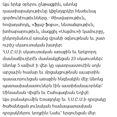
Այս երեք օրերու ընթացքին, անոնց
դաստիարակութիւնը կþընդգրկէր հետեւեալ
գործունէութիւնները.- Թիավարութիւն,
հովադահոյկ, «ֆլաշ-ֆօքս», նետաձգութիւն,
խոհարարութիւն, մագլցիլ «Մայմու»ի կամուրջը,
ընկողմանում առանց վրանի օգնութեան եւ շատ
ուրիշ սկաուտական խաղեր։
Հ.Մ.Ը.Մ.ի սկաուտական առաջին եւ երկրորդ
մասնաճիւղերէն մասնակցեցան 23 սկաուտներ։
Անոնք 5 ամիսէ ի վեր կը պատրաստուէին սոյն
արշաւին համար եւ մրցակցութեան աւարտին
դասաւորուեցան առաջին հնգեակին մէջ։ Անոնց
պատասխանատուներն էին աստիճանաւորներ՝
Մինասեան Վիգէն եւ Շահպազեան Եղիշէ։
Այս բանակումին Եռագոյնը եւ Հ.Մ.Ը.Մ.ի դրօշակը
ծածանեցան յունական համապատասխան
դրօշակներու կողքին։ Նաեւ՝ երգուեցան մեր