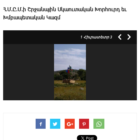
Հ.Մ.Ը.Մ.ի Շրջանային Սկաուտական Խորհուրդ եւ
Խմբապետական Կազմ
1
Հիւրատետր 3