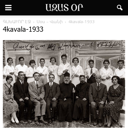
ԳԼԽԱՒՈՐ ԷՋ
­Սօս – ­Վա­նի
4kavala-1933
4kavala-1933