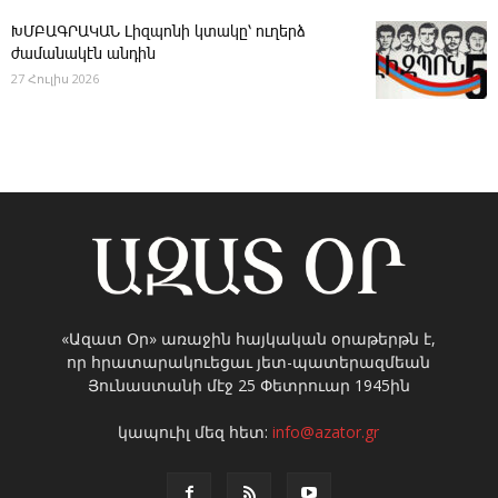
ԽՄԲԱԳՐԱԿԱՆ ­Լիզպոնի կտակը՝ ուղերձ
ժամանակէն անդին
27 Հուլիս 2026
«Ազատ Օր» առաջին հայկական օրաթերթն է,
որ հրատարակուեցաւ յետ-պատերազմեան
Յունաստանի մէջ 25 Փետրուար 1945ին
կապուիլ մեզ հետ:
info@azator.gr