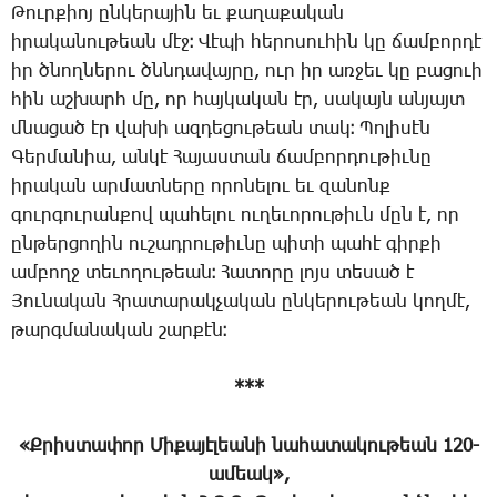
­Թուր­քիոյ ըն­կե­րա­յին եւ քա­ղա­քա­կան
ի­րա­կա­նու­թեան մէջ։ ­Վէ­պի հե­րո­սու­հին կը ճամ­բոր­դէ
իր ծնող­նե­րու ծննդա­վայ­րը, ուր իր առ­ջեւ կը բա­ցո­ւի
հին աշ­խարհ մը, որ հայ­կա­կան էր, սա­կայն ան­յայտ
մնա­ցած էր վա­խի ազ­դե­ցու­թեան տակ։ ­Պո­լի­սէն
­Գեր­մա­նիա, ան­կէ ­Հա­յաս­տան ճամ­բոր­դու­թիւ­նը
ի­րա­կան ար­մատ­նե­րը ո­րո­նե­լու եւ զա­նոնք
գուր­գու­րան­քով պա­հե­լու ու­ղե­ւո­րու­թիւն մըն է, որ
ըն­թեր­ցո­ղին ու­շադ­րու­թիւ­նը պի­տի պա­հէ գիր­քի
ամ­բողջ տե­ւո­ղու­թեան։ ­Հա­տո­րը լոյս տե­սած է
­Յու­նա­կան Հ­րա­տա­րակ­չա­կան ըն­կե­րու­թեան կող­մէ,
թարգ­մա­նա­կան շար­քէն։
***
«Ք­րիս­տա­փոր ­Մի­քա­յէ­լեա­նի
նա­հա­տա­կու­թեան 120-
ա­մեակ»,