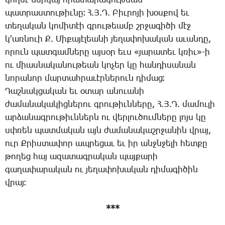
կող­մէ ներ­կայ հրա­տա­րա­կու­թեան
պատ­րաս­տու­թիւ­նը։ Հ.Յ.Դ. ­Բիւ­րո­յի խօս­քով եւ
տե­ղա­կան կո­մի­տէի գրու­թեամբ շրջա­գի­ծի մէջ
կ­՚առ­նո­ւի Ք. ­Մի­քա­յէ­լեա­նի յե­ղա­փո­խա­կան ա­ւան­դը,
ո­րուն պատ­գամ­նե­րը այ­սօր եւս «յա­րա­տեւ կռիւ»-ի
ու միաս­նա­կա­նու­թեան կո­չեր կը հան­դի­սա­նան
նո­րա­նոր մար­տահ­րա­ւէր­նե­րուն դի­մաց։
­Դաշ­նակ­ցա­կան եւ օ­տար ա­նո­ւա­նի
ժա­մա­նա­կա­կից­նե­րու գրու­թիւն­նե­րը, Հ.Յ.Դ. մա­մու­լի
ար­ձա­նագ­րու­թիւն­ներն ու վեր­լու­ծում­նե­րը լոյս կը
սփռեն պատ­մա­կան այն ժա­մա­նա­կաշր­ջա­նին վրայ,
ուր Ք­րիս­տա­փոր ապ­րե­ցաւ եւ իր անջն­ջե­լի հետ­քը
թո­ղեց հայ ա­զա­տագ­րա­կան պայ­քա­րի
գա­ղա­փա­րա­կան ու յե­ղա­փո­խա­կան դի­մա­գի­ծին
վրայ։
***