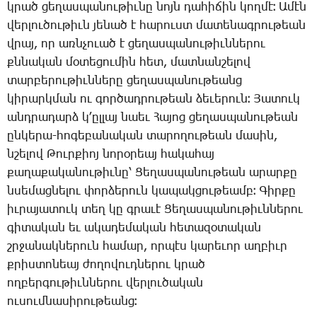
կրած ցե­ղաս­պա­նու­թիւ­նը նոյն դա­հի­ճին կող­մէ։ Ա­մէն
վեր­լու­ծու­թիւն յե­նած է հա­րուստ մա­տե­նագ­րու­թեան
վրայ, որ առն­չո­ւած է ցե­ղաս­պա­նու­թիւն­նե­րու
քննա­կան մօ­տե­ցու­մին հետ, մատ­նան­շե­լով
տար­բե­րու­թիւն­նե­րը ցե­ղաս­պա­նու­թեանց
կի­րարկ­ման ու գոր­ծադ­րու­թեան ձե­ւե­րուն։ ­Յա­տուկ
անդ­րա­դարձ կ­՚ըլ­լայ նաեւ ­Հա­յոց ցե­ղաս­պա­նու­թեան
ըն­կե­րա-հո­գե­բա­նա­կան տա­րո­ղու­թեան մա­սին,
նշե­լով ­Թուր­քիոյ նո­րօ­րեայ հա­կա­հայ
քա­ղա­քա­կա­նու­թիւ­նը՝ ­Ցե­ղաս­պա­նու­թեան ա­րար­քը
նսե­մա­ցնե­լու փոր­ձե­րուն կա­պակ­ցու­թեամբ։ ­Գիր­քը
իւ­րա­յա­տուկ տեղ կը գրա­ւէ ­Ցե­ղաս­պա­նու­թիւն­նե­րու
գի­տա­կան եւ ա­կա­դե­մա­կան հե­տա­զօ­տա­կան
շրջա­նակ­նե­րուն հա­մար, որ­պէս կա­րե­ւոր աղ­բիւր
քրիս­տո­նեայ ժո­ղո­վուդ­նե­րու կրած
ող­բեր­գու­թիւն­նե­րու վեր­լու­ծա­կան
ու­սում­նա­սի­րու­թեանց։