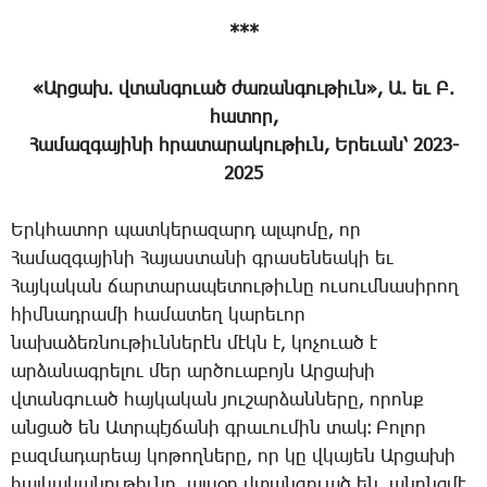
***
«Ար­ցախ. վտան­գո­ւած ժա­ռան­գու­թիւն»,
Ա. եւ Բ.
հա­տոր,
­Հա­մազ­գա­յի­նի
հրա­տա­րա­կու­թիւն, Ե­րե­ւան՝ 2023-
2025
Երկ­հա­տոր պատ­կե­րա­զարդ ալ­պո­մը, որ
­Հա­մազ­գա­յի­նի ­Հա­յաս­տա­նի գրա­սե­նեա­կի եւ
­Հայ­կա­կան ճար­տա­րա­պե­տու­թիւ­նը ու­սում­նա­սի­րող
հիմ­նադ­րա­մի հա­մա­տեղ կա­րե­ւոր
նա­խա­ձեռ­նու­թիւն­նե­րէն մէկն է, կո­չո­ւած է
ար­ձա­նագ­րե­լու մեր ար­ծո­ւա­բոյն Ար­ցա­խի
վտան­գո­ւած հայ­կա­կան յու­շար­ձան­նե­րը, ո­րոնք
ան­ցած են Ատր­պէյ­ճա­նի գրա­ւու­մին տակ։ ­Բո­լոր
բազ­մա­դա­րեայ կո­թող­նե­րը, որ կը վկա­յեն Ար­ցա­խի
հայ­կա­կա­նու­թիւ­նը, այ­սօր վտան­գո­ւած են, ա­նոնց­մէ