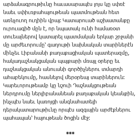
ար­ձա­նագ­րու­թիւ­նը հա­ւա­սա­րա­պէս լոյս կը սփռէ
նաեւ սփիւռ­քա­հա­յու­թեան պատ­մու­թեան հետ
առն­չո­ւող ու­ղիին վրայ։ ­Կա­տա­րո­ւած աշ­խա­տան­քը
ու­րո­ւա­գիծ մըն է, որ նպա­տակ ու­նի հա­մա­ռօտ
տո­ւեալ­նե­րով կա­տա­րել պատ­մա­կան եր­կար շրջա­նի
մը ար­ժե­ւո­րու­մը՝ գա­ղու­թի նախ­նա­կան տա­րի­նե­րէն
մին­չեւ ­Լի­բա­նա­նի քա­ղա­քա­ցիա­կան պա­տե­րազ­մը,
հա­կա­դաշ­նակ­ցա­կան պայ­քա­րի մռայլ օ­րե­րը եւ
դաշ­նակ­ցա­կան ա­նո­ւա­նի գոր­ծիչ­նե­րու տմար­դի
ա­հա­բե­կու­մը, հաս­նե­լով մե­րօ­րեայ տա­րի­նե­րուն։
­Կա­րե­ւո­րու­թեամբ կը նշո­ւի ­Դաշ­նակ­ցու­թեան
ներդ­րու­մը ներ­լի­բա­նա­նեան քա­ղա­քա­կան կեան­քին,
ինչ­պէս նաեւ կա­ռոյ­ցի անգ­նա­հա­տե­լի
դե­րա­կա­տա­րու­թիւ­նը որ­պէս ազ­գա­յին ար­ժէք­նե­րու
պա­հա­պան՝ հա­յու­թեան ծո­ցին մէջ։
***