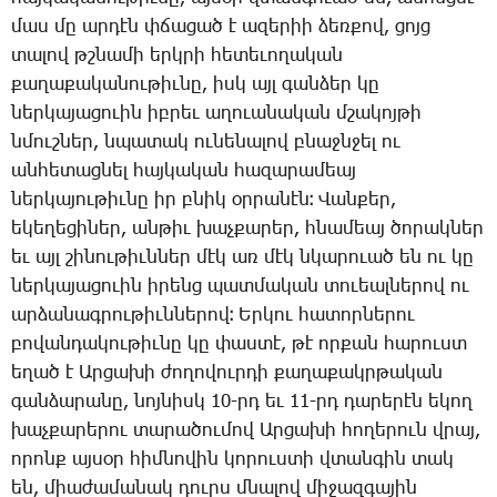
մաս մը ար­դէն փճա­ցած է ա­զե­րիի ձեռ­քով, ցոյց
տա­լով թշնա­մի երկ­րի հե­տե­ւո­ղա­կան
քա­ղա­քա­կա­նու­թիւ­նը, իսկ այլ գան­ձեր կը
ներ­կա­յա­ցո­ւին իբ­րեւ ա­ղո­ւա­նա­կան մշա­կոյ­թի
նմուշ­ներ, նպա­տակ ու­նե­նա­լով բնաջն­ջել ու
ան­հե­տաց­նել հայ­կա­կան հա­զա­րա­մեայ
ներ­կա­յու­թիւ­նը իր բնիկ օր­րա­նէն։ ­Վան­քեր,
ե­կե­ղե­ցի­ներ, ան­թիւ խաչ­քա­րեր, հնա­մեայ ծո­րակ­ներ
եւ այլ շի­նու­թիւն­ներ մէկ առ մէկ նկա­րո­ւած են ու կը
ներ­կա­յա­ցո­ւին ի­րենց պատ­մա­կան տո­ւեալ­նե­րով ու
ար­ձա­նագ­րու­թիւն­նե­րով։ Եր­կու հա­տոր­նե­րու
բո­վան­դա­կու­թիւ­նը կը փաս­տէ, թէ որ­քան հա­րուստ
ե­ղած է Ար­ցա­խի ժո­ղո­վուր­դի քա­ղա­քակր­թա­կան
գան­ձա­րա­նը, նոյ­նիսկ 10-րդ­ եւ 11-րդ ­դա­րե­րէն ե­կող
խաչ­քա­րե­րու տա­րա­ծու­մով Ար­ցա­խի հո­ղե­րուն վրայ,
ո­րոնք այ­սօր հիմ­նո­վին կո­րուս­տի վտան­գին տակ
են, միա­ժա­մա­նակ դուրս մնա­լով մի­ջազ­գա­յին