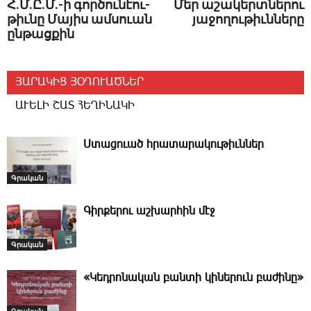
Հ.Մ.Ը.Մ.-ի գոր­ծու­նէու­
­Մեր ա­շա­կերտ­նե­րու
թիւ­նը ­Մա­յիս ամ­սո­ւան
յաջողութիւնները
ըն­թաց­քին
ՅԱՐԱԿԻՑ ՅՕԴՈՒԱԾՆԵՐ
ԱՒԵԼԻ ՇԱՏ ՀԵՂԻՆԱԿԻ
Ս­տա­ցո­ւած հրա­տա­րա­կու­թիւն­ներ
Գրական
­Գիր­քե­րու աշ­խար­հին մէջ
Գրական
«­Կեդ­րո­նա­կան բան­տի կի­նե­րուն բա­ժի­նը»