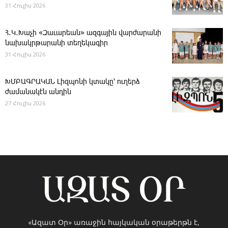
31 Հուլիս 2026
Հ․Կ․Խաչի «Զաւարեան» ազգային վարժարանի
նախակրթարանի տեղեկագիր
31 Հուլիս 2026
ԽՄԲԱԳՐԱԿԱՆ ­Լիզպոնի կտակը՝ ուղերձ
ժամանակէն անդին
27 Հուլիս 2026
«Ազատ Օր» առաջին հայկական օրաթերթն է,