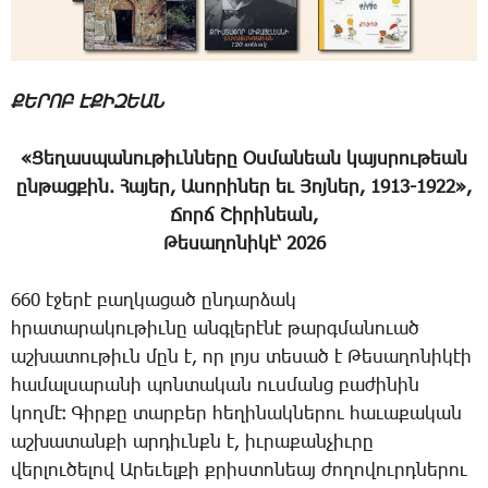
ՔԵՐՈԲ ԷՔԻԶԵԱՆ
«­Ցե­ղաս­պա­նու­թիւն­նե­րը Օս­մա­նեան
կայս­րու­թեան
ըն­թաց­քին. ­Հա­յեր, Ա­սո­րի­ներ
եւ ­Յոյ­ներ, 1913-1922»,
­Ճորճ ­Շի­րի­նեան,
­Թե­սա­ղո­նի­կէ՝ 2026
660 է­ջե­րէ բաղ­կա­ցած ըն­դար­ձակ
հրա­տա­րա­կու­թիւ­նը անգ­լե­րէ­նէ թարգ­մա­նո­ւած
աշ­խա­տու­թիւն մըն է, որ լոյս տե­սած է ­Թե­սա­ղո­նի­կէի
հա­մալ­սա­րա­նի պոն­տա­կան ուս­մանց բա­ժի­նին
կող­մէ։ ­Գիր­քը տար­բեր հե­ղի­նակ­նե­րու հա­ւա­քա­կան
աշ­խա­տան­քի ար­դիւնքն է, իւ­րա­քան­չիւ­րը
վեր­լու­ծե­լով Ա­րե­ւել­քի քրիս­տո­նեայ ժո­ղո­վուրդ­նե­րու