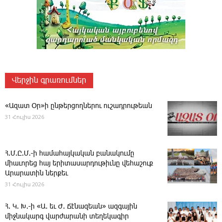
Վերջին գրառումներ
«Ազատ Օր»ի ընթերցողներու ուշադրութեան
31 Հուլիս 2026
Հ.Մ.Ը.Մ.-ի համահայկական բանակումը
միաւորեց հայ երիտասարդութիւնը վեհաշուք
Արարատին ներքեւ
31 Հուլիս 2026
Հ. Կ. Խ.-ի «Ա. եւ Ժ. ­Ճէնազեան» ազգային
միջնակարգ վարժարանի տեղեկագիր