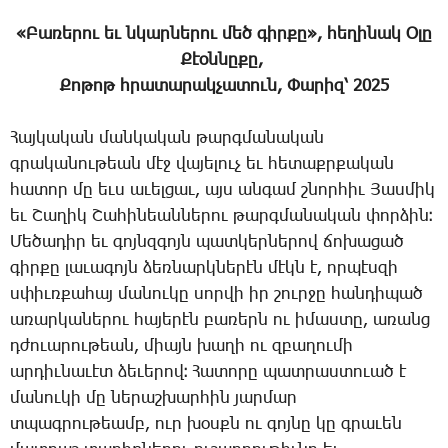
«­Բա­ռե­րու եւ նկար­նե­րու մեծ գիր­քը»,
հե­ղի­նակ Օ­լը
­Քէօն­նը­քը, ­
Քո­թոթ
հրա­տա­րակ­չա­տուն, ­Փա­րիզ՝ 2025
­Հայ­կա­կան ման­կա­կան թարգ­մա­նա­կան
գրա­կա­նու­թեան մէջ վա­յե­լուչ եւ հե­տաքր­քա­կան
հա­տոր մը եւս ա­ւել­ցաւ, այս ան­գամ շնոր­հիւ ­Յաս­միկ
եւ ­Շա­ղիկ ­Շա­հի­նեան­նե­րու թարգ­մա­նա­կան փոր­ձին։
­Մե­ծա­դիր եւ գոյնզ­գոյն պատ­կեր­նե­րով ճո­խա­ցած
գիր­քը լա­ւա­գոյն ձեռ­նարկ­նե­րէն մէկն է, որ­պէս­զի
սփիւռ­քա­հայ մա­նու­կը սոր­վի իր շուր­ջը հան­դի­պած
ա­ռար­կա­նե­րու հա­յե­րէն բա­ռերն ու ի­մաս­տը, ա­ռանց
դժո­ւա­րու­թեան, միայն խա­ղի ու զբա­ղու­մի
ար­դիւ­նա­ւէտ ձե­ւե­րով։ ­Հա­տո­րը պատ­րաս­տո­ւած է
մա­նու­կի մը նե­րաշ­խար­հին յար­մար
տպագ­րու­թեամբ, ուր խօսքն ու գոյ­նը կը գրա­ւեն