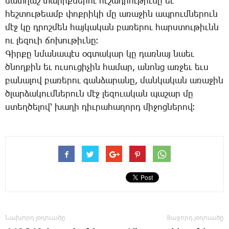
մատ­ղաշ տա­րիք­նե­րու ու­շադ­րու­թիւ­նը եւ
հեշ­տու­թեամբ փոք­րի­կի մը ա­ռա­ջին ապ­րում­նե­րուն
մէջ կը դրոշ­մեն հայ­կա­կան բա­ռե­րու հարս­տու­թիւնն
ու լե­զո­ւի ճո­խու­թիւ­նը։
­Գիր­քը նմա­նա­պէս օգ­տա­կար կը դառ­նայ նաեւ
ծնող­քին եւ ու­սու­ցի­չին հա­մար, ա­նոնց առ­ջեւ եւս
բա­նա­լով բա­ռե­րու գան­ձա­րա­նը, ման­կա­կան ա­ռա­ջին
ծլար­ձա­կում­նե­րուն մէջ լե­զո­ւա­կան պա­շար մը
ստեղ­ծե­լով՝ խա­ղի դիւ­րա­հա­ղորդ մի­ջոց­նե­րով։
Նախորդ յօդուածը
Յաջորդ յօդուածը