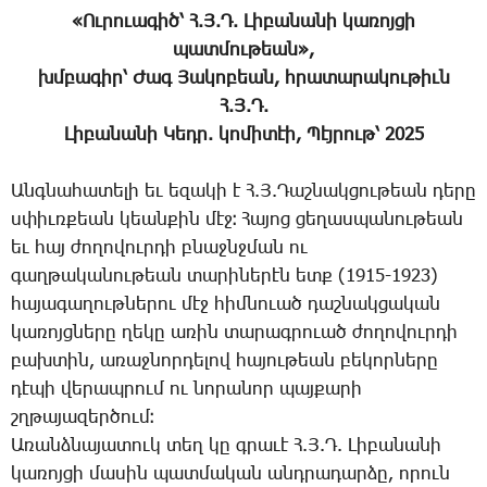
«Ու­րո­ւա­գիծ՝ Հ.Յ.Դ. ­Լի­բա­նա­նի կա­ռոյ­ցի
պատ­մու­թեան»,
խմբա­գիր՝ ­Ժագ
­Յա­կո­բեան, հրա­տա­րա­կու­թիւն
Հ.Յ.Դ.
­Լի­բա­նա­նի ­Կեդր. կո­մի­տէի, ­Պէյ­րութ՝ 2025
Անգ­նա­հա­տե­լի եւ ե­զա­կի է Հ.Յ.­Դաշ­նակ­ցու­թեան դե­րը
սփիւռ­քեան կեան­քին մէջ։ ­Հա­յոց ցե­ղաս­պա­նու­թեան
եւ հայ ժո­ղո­վուր­դի բնաջնջ­ման ու
գաղ­թա­կա­նու­թեան տա­րի­նե­րէն ետք (1915-1923)
հա­յա­գա­ղութ­նե­րու մէջ հիմ­նո­ւած դաշ­նակ­ցա­կան
կա­ռոյց­նե­րը ղե­կը ա­ռին տա­րագ­րո­ւած ժո­ղո­վուր­դի
բախ­տին, ա­ռաջ­նոր­դե­լով հա­յու­թեան բե­կոր­նե­րը
դէ­պի վե­րապ­րում ու նո­րա­նոր պայ­քա­րի
շղթա­յա­զեր­ծում։
Ա­ռանձ­նա­յա­տուկ տեղ կը գրա­ւէ Հ.Յ.Դ. ­Լի­բա­նա­նի
կա­ռոյ­ցի մա­սին պատ­մա­կան անդ­րա­դար­ձը, ո­րուն