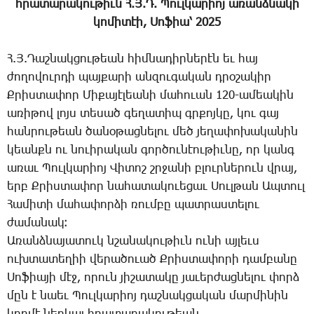
հրա­տա­րա­կու­թիւն Հ.Յ.Դ. ­Պուլ­կա­րիոյ ա­ռանձ­նա­կի
կո­մի­տէի, ­Սո­ֆիա՝ 2025
Հ.Յ.­Դաշ­նակ­ցու­թեան հիմ­նա­դիր­նե­րէն եւ հայ
ժո­ղո­վուր­դի պայ­քա­րի ան­զու­գա­կան դրօ­շա­կիր
Ք­րիս­տա­փոր ­Մի­քա­յէ­լեա­նի մա­հո­ւան 120-ա­մեա­կին
ա­ռի­թով լոյս տե­սած գե­ղա­տիպ գրքոյ­կը, կու գայ
հան­րու­թեան ծա­նօ­թաց­նե­լու մեծ յե­ղա­փո­խա­կա­նին
կեանքն ու նուի­րա­կան գոր­ծու­նէու­թիւ­նը, որ կանգ
ա­ռաւ ­Պուլ­կա­րիոյ ­Վի­տոշ շրջա­նի բլուր­նե­րուն վրայ,
երբ Ք­րիս­տա­փոր նա­հա­տա­կո­ւե­ցաւ ­Սուլ­թան Ապ­տուլ
­Հա­մի­տի մա­հա­փոր­ձի ռում­բը պատ­րաս­տե­լու
ժա­մա­նակ։
Ա­ռանձ­նա­յա­տուկ նշա­նա­կու­թիւն ու­նի այ­լեւս
ուխ­տա­տե­ղիի վե­րա­ծո­ւած Ք­րիս­տա­փո­րի դամ­բա­նը
­Սո­ֆիա­յի մէջ, ո­րուն յի­շա­տա­կը յա­ւեր­ժաց­նե­լու փորձ
մըն է նաեւ ­Պուլ­կա­րիոյ դաշ­նակ­ցա­կան մար­մի­նին