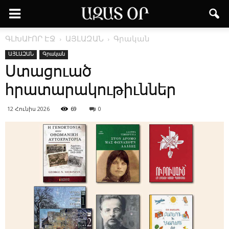
ԳԼԽԱՒՈՐ ԷՋ
ԱՅԼԱԶԱՆ
Գրական
ԱՅԼԱԶԱՆ
Գրական
Ս­տա­ցո­ւած
հրատարակութիւններ
12 Հունիս 2026
69
0