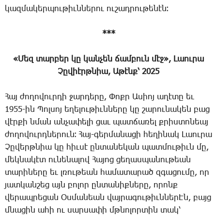
կազ­մա­կեր­պու­թիւն­նե­րու ու­շադ­րու­թե­նէն։
***
«­Մեզ տար­բեր կը կան­չեն ճամ­բուն մէջ», ­Լաու­րա
­Չը­վիէրթ­նիա, Ա­թէնք՝ 2025
­Հայ ժո­ղո­վուր­դի ջար­դե­րը, ­Փոքր Ա­սիոյ ա­ղէ­տը եւ
1955-ին ­Պոլ­սոյ ե­ղե­լու­թիւն­նե­րը կը շա­րու­նա­կեն բաց
վէր­քի նման ան­չա­փե­լի ցաւ պատ­ճա­ռել քրիս­տո­նեայ
ժո­ղո­վուրդ­նե­րուն։ ­Հայ-գեր­մա­նա­ցի հե­ղի­նակ ­Լաու­րա
­Չը­վերթ­նիա կը հիւ­սէ ըն­տա­նե­կան պատ­մու­թիւն մը,
մեկ­նա­կէտ ու­նե­նա­լով ­Հա­յոց ցե­ղաս­պա­նու­թեան
տա­րի­նե­րը եւ լռու­թեան հա­մա­տա­րած զգա­ցու­մը, որ
յատ­կան­շեց այն բո­լոր ըն­տա­նիք­նե­րը, ո­րոնք
վե­րապ­րե­ցան Օս­մա­նեան վայ­րա­գու­թիւն­ներԷն, բայց
մնա­ցին ա­հի ու սար­սա­փի մթնո­լոր­տին տակ՝