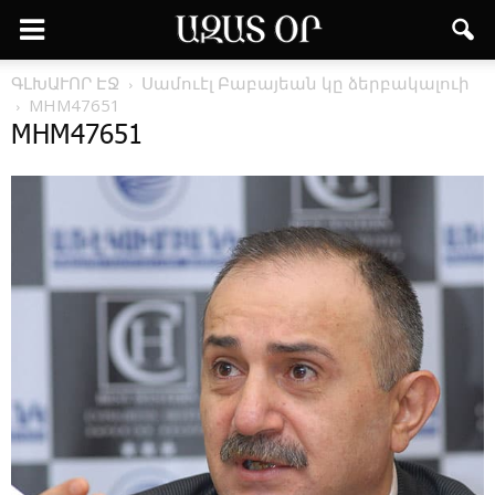
ԳԼԽԱՒՈՐ ԷՋ
Սամուէլ Բաբայեան կը ձերբակալուի
MHM47651
MHM47651