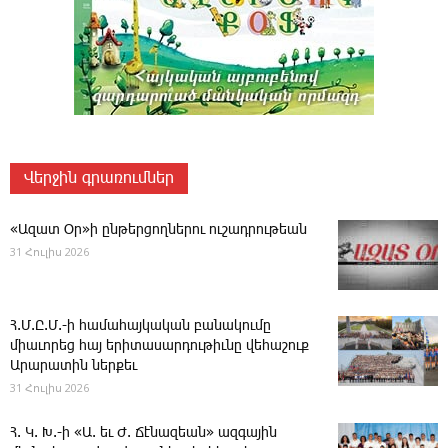
Վերջին գրառումներ
«Ազատ Օր»ի ընթերցողներու ուշադրութեան
31 Հուլիս 2026
Հ.Մ.Ը.Մ.-ի համահայկական բանակումը
միաւորեց հայ երիտասարդութիւնը վեհաշուք
Արարատին ներքեւ
31 Հուլիս 2026
Հ. Կ. Խ.-ի «Ա. եւ Ժ. ­Ճէնազեան» ազգային