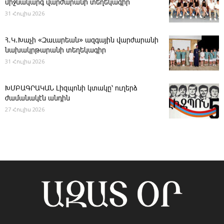
միջնակարգ վարժարանի տեղեկագիր
31 Հուլիս 2026
Հ․Կ․Խաչի «Զաւարեան» ազգային վարժարանի
նախակրթարանի տեղեկագիր
31 Հուլիս 2026
ԽՄԲԱԳՐԱԿԱՆ ­Լիզպոնի կտակը՝ ուղերձ
ժամանակէն անդին
27 Հուլիս 2026