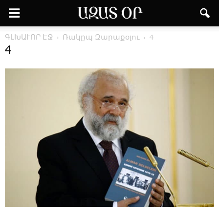
ԳԼԽԱՒՈՐ ԷՋ
Ռա­կըպ ­Զա­րա­քօ­լու
4
4