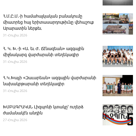
Հ.Մ.Ը.Մ.-ի համահայկական բանակումը
միաւորեց հայ երիտասարդութիւնը վեհաշուք
Արարատին ներքեւ
31 Հուլիս 2026
Հ. Կ. Խ.-ի «Ա. եւ Ժ. ­Ճէնազեան» ազգային
միջնակարգ վարժարանի տեղեկագիր
31 Հուլիս 2026
Հ․Կ․Խաչի «Զաւարեան» ազգային վարժարանի
նախակրթարանի տեղեկագիր
31 Հուլիս 2026
ԽՄԲԱԳՐԱԿԱՆ ­Լիզպոնի կտակը՝ ուղերձ
ժամանակէն անդին
27 Հուլիս 2026