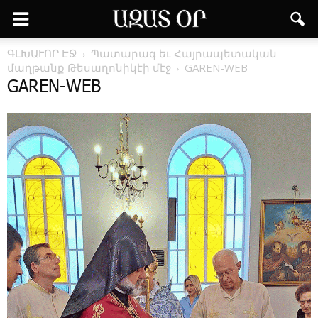
ԳԼԽԱՒՈՐ ԷՋ
Պատարագ եւ Հայրապետական
մաղթանք Թեսաղոնիկէի մէջ
GAREN-WEB
GAREN-WEB