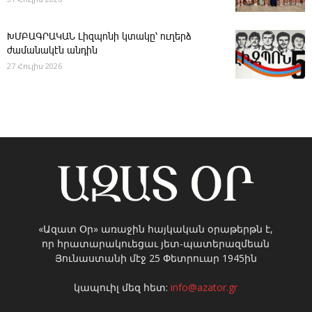
ԽՄԲԱԳՐԱԿԱՆ ­Լիզպոնի կտակը՝ ուղերձ
ժամանակէն անդին
27 Հուլիս 2026
«Ազատ Օր» առաջին հայկական օրաթերթն է,
որ հրատարակուեցաւ յետ-պատերազմեան
Յունաստանի մէջ 25 Փետրուար 1945ին
կապուիլ մեզ հետ:
info@azator.gr