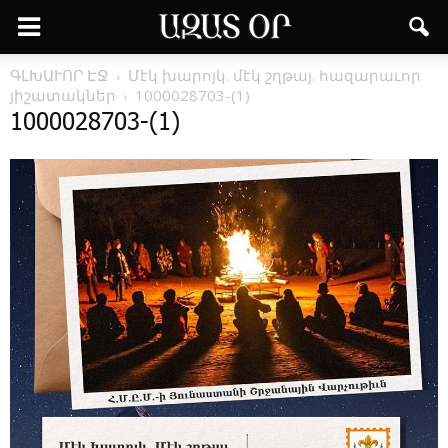
ԳԼԽԱՒՈՐ ԷՋ
Մէկ խարոյկ. մէկ շղթայ. հազարաւոր
յիշատակներ
1000028703-(1)
1000028703-(1)