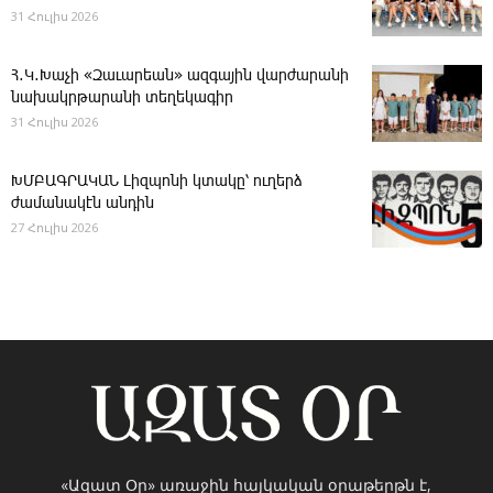
31 Հուլիս 2026
Հ․Կ․Խաչի «Զաւարեան» ազգային վարժարանի
նախակրթարանի տեղեկագիր
31 Հուլիս 2026
ԽՄԲԱԳՐԱԿԱՆ ­Լիզպոնի կտակը՝ ուղերձ
ժամանակէն անդին
27 Հուլիս 2026
«Ազատ Օր» առաջին հայկական օրաթերթն է,