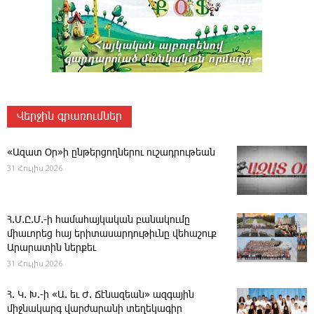
Վերջին գրառումներ
«Ազատ Օր»ի ընթերցողներու ուշադրութեան
31 Հուլիս 2026
Հ.Մ.Ը.Մ.-ի համահայկական բանակումը
միաւորեց հայ երիտասարդութիւնը վեհաշուք
Արարատին ներքեւ
31 Հուլիս 2026
Հ. Կ. Խ.-ի «Ա. եւ Ժ. ­Ճէնազեան» ազգային
միջնակարգ վարժարանի տեղեկագիր