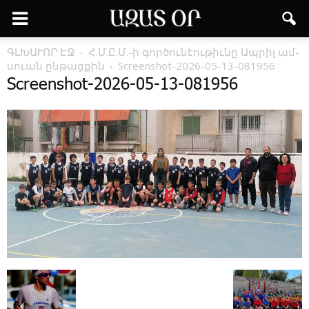
ԳԼԽԱՒՈՐ ԷՋ
Հ.Մ.Ը.Մ.-ի գոր­ծու­նէու­թիւ­նը Ապ­րիլ ամ­
սո­ւան ըն­թաց­քին
Screenshot-2026-05-13-081956
Screenshot-2026-05-13-081956