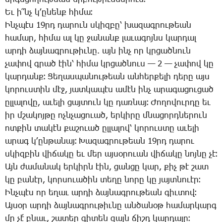
Եւ ի՞նչ կ­՚ը­նենք հի­մա։
Ինչ­պէս 19րդ ­դա­րուն սկիզ­բը՝ խա­զագ­րու­թեան
հա­մար, հի­մա ալ կը ջա­նանք լա­ւա­գոյնս կար­դալ
ար­դի ձայ­նագ­րու­թիւ­նը. այն ինչ որ կրցած­նուն
չա­փով գրած էին՝ հի­մա կրցած­նուս — 2 — չա­փով կը
կար­դանք։ ­Ցե­ղաս­պա­նու­թեան ան­հեր­քե­լի դե­րը այս
կո­րուս­տին մէջ, յատ­կա­պէս ա­մէն ինչ ա­րա­գա­ցու­ցած
ըլ­լա­լո­վը, ա­ւե­լի ցայ­տուն կը դառ­նայ։ ­Ժո­ղո­վուր­դը եւ
իր մշա­կոյ­թը ոչն­չա­ցո­ւած, եր­կի­րը մնա­ցորդ­նե­րուն
ոտ­քին տա­կէն քա­շո­ւած ըլ­լա­լով՝ կո­րուս­տը ա­ւե­լի
ա­րագ կ­՚ըն­թա­նայ։ ­Խա­զագ­րու­թեան 19րդ ­դա­րու
սկիզ­բին վի­ճա­կը եւ մեր այ­սօ­րո­ւան վի­ճա­կը նոյ­նը չէ։
Այն ժա­մա­նակ եր­կիրն էին, ցան­ցը կար, քիչ թէ շատ
կը բա­նէր, կոր­սո­ւա­ծին տե­ղը նո­րը կը յայտ­նո­ւէր։
Ինչ­պէս որ ե­ղաւ ար­դի ձայ­նագ­րու­թեան գիւ­տով։
Այ­սօր ար­դի ձայ­նագ­րու­թիւ­նը ան­ծա­նօթ հա­մար­կարգ
մը չէ՛ բնաւ, շա­տեր գի­տեն զայն ճիշդ կար­դա­լը։