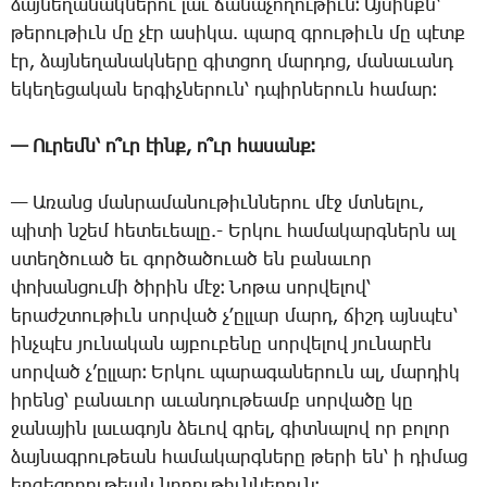
ձայ­նե­ղա­նակ­նե­րու լաւ ճա­նա­չո­ղու­թիւն։ Այ­սինքն՝
թե­րու­թիւն մը չէր ա­սի­կա. պարզ գրու­թիւն մը պէտք
էր, ձայ­նե­ղա­նակ­նե­րը գիտ­ցող մար­դոց, մա­նա­ւանդ
ե­կե­ղե­ցա­կան եր­գիչ­նե­րուն՝ դպիր­նե­րուն հա­մար։
— Ու­րեմն՝ ո՞ւր էինք, ո՞ւր հա­սանք։
— Ա­ռանց ման­րա­մա­նու­թիւն­նե­րու մէջ մտնե­լու,
պի­տի նշեմ հե­տե­ւեա­լը.- Եր­կու հա­մա­կարգ­ներն ալ
ստեղ­ծո­ւած եւ գոր­ծա­ծո­ւած են բա­նա­ւոր
փո­խան­ցու­մի ծի­րին մէջ։ ­Նո­թա սոր­վե­լով՝
ե­րաժշտու­թիւն սոր­ված չ­՚ըլ­լար մարդ, ճիշդ այն­պէս՝
ինչ­պէս յու­նա­կան այ­բու­բե­նը սոր­վե­լով յու­նա­րէն
սոր­ված չ­’ըլ­լար։ Եր­կու պա­րա­գա­նե­րուն ալ, մար­դիկ
ի­րենց՝ բա­նա­ւոր ա­ւան­դու­թեամբ սոր­վա­ծը կը
ջա­նա­յին լա­ւա­գոյն ձե­ւով գրել, գիտ­նա­լով որ բո­լոր
ձայ­նագ­րու­թեան հա­մա­կարգ­նե­րը թե­րի են՝ ի դի­մաց
եր­գե­ցո­ղու­թեան նրբու­թիւն­նե­րուն։