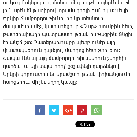
ալ կազ­մա­կեր­պո­ւի, մա­նա­ւանդ որ թէ՛ հա­յե­րէն եւ թէ
յու­նա­րէն են­թա­գի­րով տրա­մադ­րե­լի է ա­նի­կա։ ­Դէ­պի
Եր­կիր ճամ­բոր­դու­թիւ­նը, որ կը տես­նո­ւի
ժա­պա­ւէ­նին մէջ, կա­տա­րե­ցինք «­Զար» խում­բին հետ,
թա­տե­րա­խա­ղի պատ­րաս­տու­թեան ըն­թաց­քին։ Ցն­ցիչ
էր ան­շո՛ւշտ։ ­Թա­տե­րա­խում­բը պէտք ու­նէր այդ
փլա­տակ­նե­րուն դպչե­լու, մար­դոց հետ շփո­ւե­լու։
­Ժա­պա­ւէնն ալ այդ ճամ­բոր­դու­թիւն­նե­րուն շնոր­հիւ
դար­ձաւ ա­ւե­լի տպա­ւո­րիչ՝ շօ­շա­փե­լի դարձ­նե­լով
Երկ­րի կո­րուս­տին եւ ե­րաժշ­տու­թեան փո­խան­ցու­մի
հար­ցե­րուն մի­ջեւ ե­ղող կա­պը։