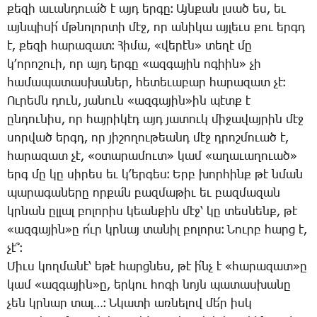
քե­զի ա­ւան­դո­ւա՛ծ է այդ եր­գը։ Այն­քան լսած ես, եւ
այն­պի­սի՛ մթնո­լոր­տի մէջ, որ ա­նի­կա այ­լեւս քու երգդ
է, քե­զի հա­րա­զատ։ ­Հի­մա, «վե­րէն» տե­ղէ մը
կ­՚ո­րո­շո­ւի, որ այդ եր­գը «ազ­գա­յին ո­գիին» չի
հա­մա­պա­տաս­խա­ներ, հե­տե­ւա­բար հա­րա­զատ չէ։
Ու­րեմն դուն, յա­նուն «ազ­գա­յին»ին պէտք է
ըն­դու­նիս, որ հայ­րի­կէդ այդ յա­տուկ մի­ջա­վայ­րին մէջ
սոր­ված երգդ, որ յի­շո­ղու­թեանդ մէջ դրոշ­մուած է,
հա­րա­զատ չէ, «օ­տա­րա­մուտ» կամ «ա­ղա­ւա­ղո­ւած»
երգ մը կը սի­րես եւ կ­՚եր­գես։ Երբ խոր­հինք թէ նման
պա­րա­գա­նե­րը որ­քա՛ն բազ­մա­թիւ եւ բազ­մա­զան
կրնան ըլ­լալ բո­լո­րիս կեան­քին մէջ՝ կը տես­նենք, թէ
«ազ­գա­յին»ը ո՛ւր կրնայ տա­նիլ բո­լորս։ ­Նուրբ հարց է,
չէ՞։
­Միւս կող­մա­նէ՝ ե­թէ հարց­նես, թէ ի՛նչ է «հա­րա­զատ»ը
կամ «ազ­գա­յին»ը, եր­կու հո­գի նոյն պա­տաս­խա­նը
չեն կրնար տալ…։ Ն­կա­տի առ­նե­լով մե՛ր իսկ