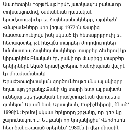
­Սա­տէտ­տին Էօք­թէ­նայ։ Իր­մէ, յատ­կա­պէս բա­նա­ւոր
փո­խան­ցու­մով, օս­մա­նեան դա­սա­կան
ե­րաժշտու­թիւ­նը եւ ձայ­նե­ղա­նակ­նե­րը, այ­սինքն՝
«մա­քամ»նե­րը սոր­վե­ցայ։ 1977ին ­Փա­րիզ
հաս­տա­տուե­լովս իսկ սկսած էի հե­տաքրք­րո­ւիլ եւ
հե­տա­զօ­տել, թէ ինչ­պէ՛ս տար­բեր ժո­ղո­վուրդ­ներ
նմա­նա­տիպ ձայ­նե­ղա­նակ­նե­րը տար­բեր ձե­ւե­րով կը
կի­րար­կեն։ Բ­նա­կան էր, քա­նի որ ­Փա­րի­զը տար­բեր
եր­կիր­նե­րէ ե­կած ե­րա­ժիշ­տե­րու հան­դիպ­ման վայրն
էր միա­ժա­մա­նակ։
Ե­րաժշ­տա­գի­տա­կան գոր­ծու­նէու­թեանս ալ սկիզ­բը
ե­ղաւ այդ շրջա­նը։ ­Քա­նի մը տա­րի ետք ալ բախտն
ու­նե­ցայ ե­կե­ղե­ցա­կան ե­րաժշ­տու­թեան վար­պետս
գտնե­լու՝ Ա­րամ­նեակ Ա­րա­պեան, Էս­քի­շէ­հիր­ցի, ծնած՝
1898ին։ Իր­մով սկսաւ երկ­րորդ շրջա­նը, որ դեռ կը
շա­րու­նա­կո­ւի…։ Եւ քա­նի որ կո­ղա­կի­ցիս՝ ­Վեր­ժի­նին
հետ ծա­նօ­թա­ցած օ­րեր­նէս՝ 1980էն ի վեր միա­սին