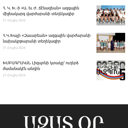
Հ. Կ. Խ.-ի «Ա. եւ Ժ. ­Ճէնազեան» ազգային
միջնակարգ վարժարանի տեղեկագիր
31 Հուլիս 2026
Հ․Կ․Խաչի «Զաւարեան» ազգային վարժարանի
նախակրթարանի տեղեկագիր
31 Հուլիս 2026
ԽՄԲԱԳՐԱԿԱՆ ­Լիզպոնի կտակը՝ ուղերձ
ժամանակէն անդին
27 Հուլիս 2026