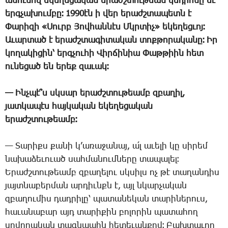
ա­նու­նով ե­կե­ղե­ցա­կան ե­րաժշ­տու­թեան կեդ­րո­նը եւ
երգ­չա­խում­բը։ 1990էն ի վեր ե­րաժշ­տա­պետն է
­Փա­րի­զի «­Սուրբ ­Յով­հան­նէս Մկր­տիչ» ե­կե­ղեց­ւոյ։
Ա­ւար­տած է ե­րաժշ­տա­գի­տա­կան տոք­թո­րա­կա­նը։ Իր
կո­ղա­կի­ցին՝ երգ­չու­հի ­Վիր­ճի­նիա ­Փաթ­թիին հետ
ու­նե­ցած են ե­րեք զա­ւակ։
— Ինչ­պէ՞ս սկսար ե­րաժշ­տու­թեամբ զբա­ղիլ,
յատ­կա­պէս հայ­կա­կան ե­կե­ղե­ցա­կան
ե­րաժշտու­թեամբ։
— ­Տա­րիքս քա­նի կ­’ա­ռա­ջա­նայ, ա՛լ ա­ւե­լի կը սի­րեմ
նա­խա­ձե­ւո­ւած սահ­մա­նում­նե­րը տա­պա­լել։
Ե­րաժշ­տու­թեամբ զբա­ղե­լու սկսիլս ոչ թէ տա­ղան­դիս
յայտ­նա­բեր­ման ար­դիւնքն է, այլ նկար­չա­կան
զբա­ղու­միս դադ­րի­լը՝ պա­տա­նե­կան տա­րի­նե­րուս,
հա­ւա­նա­բար այդ տա­րի­քին բո­լո­րին պա­տա­հող
սո­վո­րա­կան տագ­նա­պին հե­տե­ւան­քով։ ­Բախ­տա­ւոր