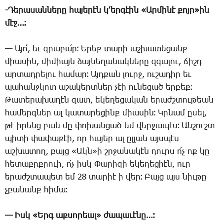
-­Դե­րա­սան­նե­րը հա­յե­րէն կ­՚եր­գէին «Ար­մի­նէ քոյր»ին
մէջ…։
— Ա­յո՛, եւ գրա­բա՛ր։ Ե­րեք տա­րի աշ­խա­տե­ցանք
միա­սին, մի­միայն ձայ­նե­ղա­նակ­նե­րը զգա­լու, ճիշդ
ար­տադ­րե­լու հա­մար։ Այդ­քան լուրջ, ու­շա­դիր եւ
պա­հանջ­կոտ ա­շա­կերտ­ներ չէի ու­նե­ցած եր­բեք։
­Թա­տե­րա­խա­ղէն զատ, ե­կե­ղե­ցա­կան ե­րաժշ­տու­թեան
հա­մերգ­ներ ալ կա­տա­րե­ցինք միա­սին։ Կր­նամ ը­սել,
թէ ի­րենց բան մը փո­խան­ցած եմ վեր­ջա­պէս։ Ան­շուշտ
պի­տի փա­փա­քէի, որ հա­յեր ալ ըլ­լան այս­պէս
աշ­խա­տող, բայց «Ակն»ի շրջա­նա­կէն դուրս ո՛չ ոք կը
հե­տաքրք­րո­ւի, ո՛չ իսկ ­Փա­րի­զի ե­կե­ղե­ցիէն, ուր
ե­րաժշ­տա­պետ եմ 28 տա­րիէ ի վեր։ ­Բայց այս նիւ­թը
չբա­նանք հի­մա։
— Իսկ «Երգ աք­սո­րեալ» ժա­պա­ւէ­նը…։