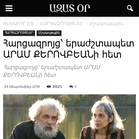
ԳԼԽԱՒՈՐ ԷՋ
ՀԱՐՑԱԶՐՈՅՑՆԵՐ
Մշակութային
ՀԱՐՑԱԶՐՈՅՑՆԵՐ
Մշակութային
Հարցազրոյց՝ երաժշտապետ
ԱՐԱՄ ՔԵՐՈՎԲԵԱՆի հետ
Հարցազրոյց՝ երաժշտապետ ԱՐԱՄ
ՔԵՐՈՎԲԵԱՆի հետ
24 Սեպտեմբեր 2018
30025
0