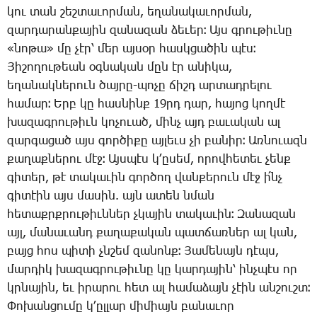
կու տան շեշ­տա­ւոր­ման, ե­ղա­նա­կա­ւոր­ման,
զար­դա­րան­քա­յին զա­նա­զան ձե­ւեր։ Այս գրու­թիւ­նը
«նո­թա» մը չէր՝ մեր այ­սօր հասկ­ցա­ծին պէս։
­Յի­շո­ղու­թեան օգ­նա­կան մըն էր ա­նի­կա,
ե­ղա­նակ­նե­րուն ծայ­րը-պո­չը ճիշդ ար­տադ­րե­լու
հա­մար։ Երբ կը հաս­նինք 19րդ ­դար, հա­յոց կող­մէ
խա­զագ­րու­թիւն կո­չո­ւած, մինչ այդ բա­ւա­կան ալ
զար­գա­ցած այս գոր­ծի­քը այ­լեւս չի բա­նիր։ Առ­նո­ւազն
քա­ղաք­նե­րու մէջ։ Այս­պէս կ­՚ը­սեմ, ո­րով­հե­տեւ չենք
գի­տեր, թէ տա­կա­ւին գոր­ծող վան­քե­րուն մէջ ի՛նչ
գի­տէին այս մա­սին. այն ա­տեն նման
հե­տաքրք­րու­թիւն­ներ չկա­յին տա­կա­ւին։ ­Զա­նա­զան
այլ, մա­նա­ւանդ քա­ղա­քա­կան պատ­ճառ­ներ ալ կան,
բայց հոս պի­տի չնշեմ զա­նոնք։ ­Յա­մե­նայն դէպս,
մար­դիկ խա­զագ­րու­թիւ­նը կը կար­դա­յին՝ ինչ­պէս որ
կրնա­յին, եւ ի­րա­րու հետ ալ հա­մա­ձայն չէին ան­շուշտ։
­Փո­խան­ցու­մը կ­՚ըլ­լար մի­միայն բա­նա­ւոր