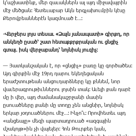
կ­՚աշ­խա­տինք, մեր զա­ւակ­ներն ալ այդ մի­ջա­վայ­րին
մէջ մեծ­ցան։ ­Հե­տե­ւա­բար Ակն երգ­չա­խում­բին կէ­սը
­Քե­րով­բեան­նե­րէն կազ­մո­ւած է…։
-­Վեր­ջերս լոյս տե­սաւ «­Ձայն յա­նա­պա­տի» գիրքդ, որ
ան­կեղծ ը­սած՝ շատ հե­տաքքրք­րա­կան ու ցնցիչ
գտայ. իսկ վեր­ջա­բանդ՝ նոյ­նիսկ յու­զիչ։
— ­Յատ­կան­շա­կան է, որ «ցնցիչ» բա­ռը կը գոր­ծա­ծես։
Այդ գիր­քին մէջ 19րդ ­դա­րու ե­կե­ղե­ցա­կան
ե­րաժշ­տու­թեան ան­ցու­դարձ­նե­րը կը քննեմ, նոր
վա­ւե­րագ­րու­թիւն­նե­րու լոյ­սին տակ։ Ա­ւե­լի քան դա­րէ
մը ի վեր, այդ ժա­մա­նա­կաշր­ջա­նի մա­սին
ը­սո­ւած­նե­րը քա­նի մը տո­ղը չեն անց­նիր, նոյ­նիսկ
եր­կար յօ­դո­ւած­նե­րու մէջ…։ Ին­չո՞ւ։ Ո­րով­հե­տեւ այդ
«ան­ցեա­լը» մե­զի պար­տադ­րո­ւած «ազ­գա­յին
մշա­կոյթ»ին չի վա­յե­լեր։ ­Հոն ­Թուր­քեր կան,