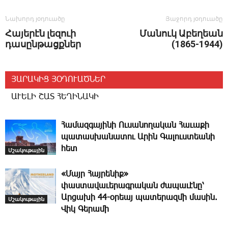
Նախորդ յօդուածը
Յաջորդ յօդուածը
Հայերէն լեզուի
Մանուկ Աբեղեան
դասընթացքներ
(1865-1944)
ՅԱՐԱԿԻՑ ՅՕԴՈՒԱԾՆԵՐ
ԱՒԵԼԻ ՇԱՏ ՀԵՂԻՆԱԿԻ
­Հա­մազ­գա­յի­նի Ու­սա­նո­ղա­կան ­Հա­ւա­քի
պա­տաս­խա­նա­տու Ա­րին ­Գա­լուս­տեա­նի
հետ
Մշակութային
«Մայր Հայրենիք»
փաստավաւերագրական ժապաւէնը՝
Արցախի 44-օրեայ պատերազմի մասին.
Մշակութային
Վիկ Գերամի