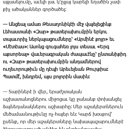
այ­լա­սե­լու­մը, ա­ւե­լի լաւ կ­՚ըլ­լայ կա­րե­լի ե­ղա­ծին չափ
քիչ ա­ծա­կան­ներ գոր­ծա­ծել։
— Ան­ցեալ ա­մառ ­Թե­սա­ղո­նի­կէի մէջ վա­յե­լե­ցինք
­Լե­հաս­տա­նի «­Զար» թա­տե­րա­խում­բին եր­կու
տպա­ւո­րիչ ներ­կա­յա­ցում­նե­րը՝ «Ար­մի­նէ քոյր» եւ
«­Մէ­տէաս»։ Ա­սոնց զու­գա­հեռ լոյս տե­սաւ «Երգ
աք­սո­րեալ» վա­ւե­րագ­րա­կան ժա­պա­ւէ­նը՝ ըն­տա­նի­քիդ
ու «­Զար» թա­տե­րա­խում­բին ան­դամ­նե­րով
ու­ղե­ւո­րու­թիւն մը դէ­պի Ա­րե­ւե­լեան ­Թուր­քիա։
­Պատ­մէ՛, խնդրեմ, այս բո­լո­րին մա­սին։
— ­Տա­րի­նե­րէ ի վեր, ե­րաժշ­տա­կան
աշ­խա­տա­նոց­նե­րու մի­ջո­ցաւ կը ջա­նանք փո­խան­ցել
ձայ­նե­ղա­նակ­նե­րու աշ­խար­հը։ ­Մեր ա­շա­կերտ­նե­րուն
մե­ծա­մաս­նու­թիւ­նը ոչ-հա­յեր են։ ­Կարճ խօս­քով՝
ը­սենք, որ մեր ա­շա­կերտ­նե­րը նա­խա­պա­շա­րում­նե­րէ