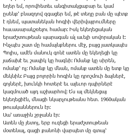
ե­ղեր եմ, ո­րով­հե­տեւ ան­գի­տակ­ցա­բար եւ կամ
ը­սենք՝ բնազ­դով զգա­ցեր եմ, թէ տե­ղը բան մը պէտք
է դնեմ, պա­տա­նե­կան հո­գիի վե­րի­վայ­րում­նե­րը
հա­ւա­սա­րակշ­ռե­լու հա­մար։ Իսկ ե­կե­ղե­ցա­կան
ե­րաժշ­տու­թեան պա­րա­գան ա՛լ ա­ւե­լի սո­վո­րա­կան է։
Ինչ­պէս շատ մը հա­մայնք­նե­րու մէջ, բայց յատ­կա­պէս
­Պո­լիս, ա­մէն մա­նուկ գո­նէ ա­տեն մը ե­կե­ղե­ցի կը
յա­ճա­խէ եւ շա­պիկ կը հագ­նի։ Ո­մանք կը սի­րեն,
ո­մանք՝ ոչ։ Ո­մանք կը մնան, ո­մանք ա­տեն մը ետք կը
մեկ­նին։ ­Բայց բո­լո­րին հո­գին կը դրոշ­մո­ւի ձայ­նե­րէ,
գոյ­նե­րէ, խուն­կի հո­տե­րէ եւ ա­լե­ւոր դպիր­նե­րէ
կազ­մո­ւած այդ աշ­խար­հով։ Ե՛ս ալ մեկ­նե­ցայ
ե­կե­ղե­ցիէն, մնա­ցի նկար­չու­թեանս հետ. 1960ա­կան
թո­ւա­կան­նե­րուն էր։
­Սա՝ ա­ռա­ջին շրջանն էր։
Ա­տեն մը յե­տոյ, երբ ու­զե­ցի ե­րաժշ­տու­թեան
մօ­տե­նալ, գա­ցի քա­նո­նի վար­պետ մը գտայ՝