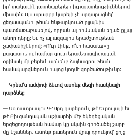
իր՝ տա­կա­ւին յայտ­նա­բե­րե­լի իւ­րա­յատ­կու­թիւն­նե­րով
միա­սին։ Այս ա­րար­քը կա­րե­լի չէ ար­դա­րաց­նել՝
ցե­ղաս­պա­նու­թեան են­թար­կո­ւած ըլ­լալ­նիս
պատ­ճա­ռա­բա­նե­լով, որ­քան ալ հիմ­նա­կան ե­ղած ըլ­լայ
ա­նոր դե­րը։ Եւ ոչ ալ ազ­գա­յին ե­րաժշ­տու­թեան
չա­փա­նիշ­նե­րով։ «Ո՞ւր էինք, ո՞ւր հա­սանք»ը
բա­ցատ­րե­լու հա­մար զուտ ե­րաժշ­տա­գի­տա­կան
օ­րի­նակ մը բե­րեմ. առ­նենք ձայ­նագ­րու­թեան
հա­մա­կարգ­նե­րուն հա­յոց կող­մէ գոր­ծա­ծու­թիւ­նը։
— Կր­նա՞ս ամ­փոփ ձե­ւով ա­սոնք մե­զի հասկ­նա­լի
դարձ­նել։
— ­Մօ­տա­ւո­րա­պէս 9-10րդ ­դա­րե­րուն, թէ՛ Եւ­րո­պա­յի եւ
թէ ­Բիւ­զան­դա­կան աշ­խար­հի մէջ ե­կե­ղե­ցա­կան
եր­գե­ցո­ղու­թեան հա­մար կը սկսին գոր­ծա­ծել շարք
մը նշան­ներ. ա­սոնք բա­ռե­րուն վրայ դրուե­լով՝ ցոյց