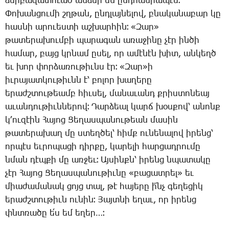
ձեր­բա­զա­տո­ւած ան­ձեր են ընդ­հան­րա­պէս։
­Փո­խան­ցու­մի շղթան, ընդ­լայ­նե­լով, բնա­կա­նա­բար կը
հաս­նի ա­րո­ւես­տի աշ­խար­հին։ «­Զար»
թա­տե­րա­խում­բի պա­րա­գան ա­ռա­ջի­նը չէր ին­ծի
հա­մար, բայց կրնամ ը­սել, որ ա­մէ­նէն խիտ, ան­կեղծ
եւ խոր փոր­ձա­ռու­թիւնս էր։ «­Զար»ի
իւ­րա­յատ­կու­թիւնն է՝ բո­լոր խա­ղե­րը
ե­րաժշ­տու­թեամբ հիւ­սել, մա­նա­ւանդ քրիս­տո­նեայ
ա­ւան­դու­թիւն­նե­րով։ ­Դար­ձեալ կարճ խօս­քով՝ ա­նոնք
կ­՚ու­զէին ­Հա­յոց ­Ցե­ղաս­պա­նու­թեան մա­սին
թա­տե­րա­խաղ մը ստեղ­ծել՝ հիմք ու­նե­նա­լով ի­րենց՝
որ­պէս եւ­րո­պա­ցի դիր­քը, կա­րե­լի հար­ցադ­րու­մը
նման դէպ­քի մը առ­ջեւ։ Այ­սինքն՝ ի­րենց նպա­տա­կը
չէր ­Հա­յոց ­Ցե­ղաս­պա­նու­թիւ­նը «բա­ցատ­րել» եւ
միա­ժա­մա­նակ ցոյց տալ, թէ հա­յե­րը ի՜նչ գե­ղե­ցիկ
ե­րաժշտու­թիւն ու­նին։ ­Յայտ­նի ե­ղաւ, որ ի­րենց
փնտռա­ծը ե՛ս եմ ե­ղեր…։