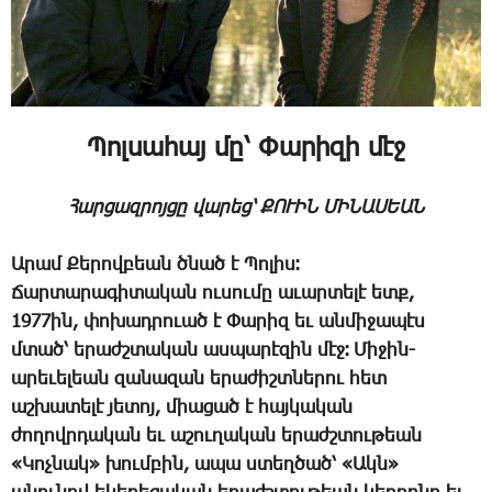
Պոլ­սա­հայ մը՝ ­Փա­րի­զի մէջ
Հար­ցազ­րոյ­ցը վա­րեց՝ ՔՈՒԻՆ ՄԻՆԱՍԵԱՆ
Ա­րամ ­Քե­րով­բեան ծնած է ­Պո­լիս։
­Ճար­տա­րա­գի­տա­կան ու­սու­մը ա­ւար­տե­լէ ետք,
1977ին, փո­խադ­րո­ւած է ­Փա­րիզ եւ ան­մի­ջա­պէս
մտած՝ ե­րաժշ­տա­կան աս­պա­րէ­զին մէջ։ ­Մի­ջին-
ա­րե­ւե­լեան զա­նա­զան ե­րա­ժիշտ­նե­րու հետ
աշ­խա­տե­լէ յե­տոյ, միա­ցած է հայ­կա­կան
ժո­ղովրդա­կան եւ ա­շու­ղա­կան ե­րաժշ­տու­թեան
«­Կոչ­նակ» խում­բին, ա­պա ստեղ­ծած՝ «Ակն»