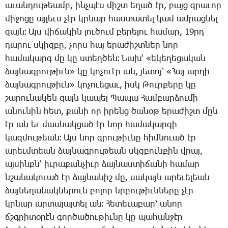
ա­ւան­դու­թեամբ, ինչ­պէս միշտ ե­ղած էր, բայց գրա­ւոր
մի­ջո­ցը այ­լեւս չէր կրնար հաս­տա­տել կամ ամ­րաց­նել
զայն։ Այս վի­ճա­կին լու­ծում բե­րե­լու հա­մար, 19րդ
­դա­րու սկիզ­բը, չորս հայ ե­րա­ժիշտ­ներ նոր
հա­մա­կարգ մը կը ստեղ­ծեն։ ­Նախ՝ «ե­կե­ղե­ցա­կան
ձայ­նագ­րու­թիւն» կը կո­չո­ւէր ան, յե­տոյ՝ «­Հայ ար­դի
ձայ­նագ­րու­թիւն» կո­չո­ւե­ցաւ, իսկ ­Թուր­քե­րը կը
շա­րու­նա­կեն զայն կա­պել ­Պա­պա ­Համ­բար­ձու­մի
ա­նու­նին հետ, քա­նի որ ի­րենց ծա­նօթ ե­րա­ժիշտ մըն
էր ան եւ մաս­նակ­ցած էր նոր հա­մա­կար­գի
կազ­մու­թեան։ Այս նոր գրու­թիւ­նը հիմ­նո­ւած էր
ա­րեւմ­տեան ձայ­նագ­րու­թեան սկզբուն­քին վրայ,
այ­սինքն՝ իւ­րա­քան­չիւր ձայ­նաս­տի­ճա­նի հա­մար
նշա­նա­կուած էր ձայ­նա­նիշ մը, սա­կայն ա­րե­ւե­լեան
ձայ­նե­ղա­նակ­նե­րուն բո­լոր նրբու­թիւն­նե­րը չէր
կրնար ար­տա­յայ­տել ան։ ­Հե­տե­ւա­բար՝ ա­նոր
ճշգրի­տօ­րէն գոր­ծա­ծու­թիւ­նը կը պա­հան­ջէր