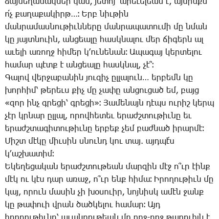
ձայ­նե­ղա­նակ­ներ կան, յե­տոյ՝ ա­րե­ւե­լեան է, այ­սինքն
ո՛չ քա­ղա­քա­կիրթ…։ Երբ նիւ­թին
ման­րա­մաս­նու­թիւն­նե­րը ման­րա­պա­տու­մի մը նման
կը յայտ­նուին, ան­ցեա­լը հասկ­նա­լու մեր ճի­գերն ալ
ա­ւե­լի ա­ռողջ հի­մեր կ­՚ու­նե­նան։ Ա­պա­գայ կեր­տե­լու
հա­մար պէտք է ան­ցեա­լը հասկ­նալ, չէ՞։
­Գա­լով վեր­ջա­բա­նին յու­զիչ ըլ­լա­լուն… եր­բեմն կը
խոր­հիմ՝ թե­րեւս քիչ մը չա­փը ան­ցու­ցած եմ, բայց
«զոր ինչ գրե­ցի՝ գրե­ցի»։ ­Յա­մե­նայն դէպս ու­րիշ կերպ
չէր կրնար ըլ­լալ, ո­րով­հե­տեւ ե­րաժշ­տու­թիւ­նը եւ
ե­րաժշ­տա­գի­տու­թիւ­նը եր­բեք չեմ բաժ­նած ի­րար­մէ։
­Միշտ մէ­կը միւ­սին սնունդ կու տայ. այդ­պէ՛ս
կ­՚աշ­խա­տիմ։
Ե­կե­ղե­ցա­կան ե­րաժշ­տու­թեան մար­զին մէջ ո՞ւր էինք
մէկ ու կէս դար ա­ռաջ, ո՞ւր ենք հի­մա։ Ի­րո­ղու­թիւն մը
կայ, ո­րուն մա­սին չի խօ­սո­ւիր, նոյ­նիսկ ա­մէն ջանք
կը թա­փո­ւի վրան ծած­կե­լու հա­մար։ Այդ
ի­րո­ղու­թիւ­նը՝ ա­ւան­դու­թեան մը ողջ-ողջ թա­ղո­ւիլն է,