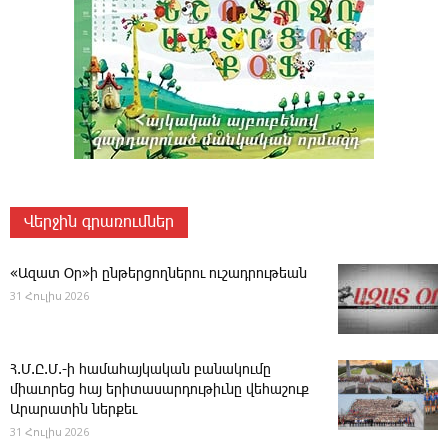
Վերջին գրառումներ
«Ազատ Օր»ի ընթերցողներու ուշադրութեան
31 Հուլիս 2026
Հ.Մ.Ը.Մ.-ի համահայկական բանակումը
միաւորեց հայ երիտասարդութիւնը վեհաշուք
Արարատին ներքեւ
31 Հուլիս 2026