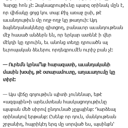
­Հար­ցը հոն չէ։ ­Ձայ­նագ­րու­թիւ­նը պարզ օ­րի­նակ մըն է,
որ վի­ճա­կը ցոյց կու տայ։ ­Քիչ ա­ռաջ ը­սի, թէ
ա­ւան­դու­թիւն մը ողջ-ողջ կը թա­ղո­ւի։ Այդ
ձայ­նե­ղա­նակ­նե­րը գիտ­ցող, բա­նա­ւոր ա­ւան­դու­թեան
մէջ հա­սած ան­ձերն են, որ եր­կար ա­տե­նէ ի վեր
մէկ­դի կը դրո­ւին, եւ ա­նոնց տե­ղը դրո­ւածն ալ
եւ­րո­պա­կան ձե­ւե­րու որ­դեգ­րու­մէն ու­րիշ բան չէ։
— Ու­րեմն կրնա՞նք հա­րա­զա­տի, ա­ւան­դա­կա­նի
մա­սին խօ­սիլ, թէ օ­տա­րա­մու­տը, ա­ղա­ւա­ղու­մը կը
տի­րէ։
— Այս վէ­ճը գո­յու­թիւն պի­տի չու­նե­նար, ե­թէ
«ազ­գա­յին»ի ա­րեւմ­տեան հաս­կա­ցո­ղու­թիւ­նը
այս­քան մեծ սի­րով ըն­դու­նած չըլ­լա­յինք։ ­Դար­ձեալ
օ­րի­նա­կով եր­թանք։ Ը­սենք որ դուն, ման­կու­թեան
շրջա­նիդ, հայ­րի­կէդ երգ մը սոր­ված ես, այսինքն՝