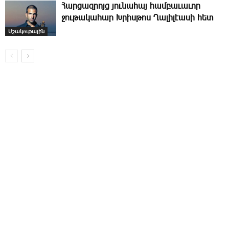
Հարցազրոյց յունահայ համբաւաւոր
ջութակահար Խրիսթոս Ղալիլէասի հետ
Մշակութային