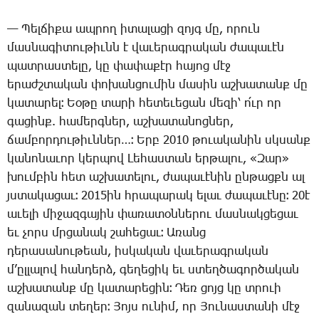
— ­Պել­ճի­քա ապ­րող ի­տա­լա­ցի զոյգ մը, ո­րուն
մաս­նա­գի­տու­թիւնն է վա­ւե­րագ­րա­կան ժա­պա­ւէն
պատ­րաս­տե­լը, կը փա­փա­քէր հա­յոց մէջ
ե­րաժշտա­կան փո­խան­ցու­մին մա­սին աշ­խա­տանք մը
կա­տա­րել։ Եօ­թը տա­րի հե­տե­ւե­ցան մե­զի՝ ո՛ւր որ
գա­ցինք. հա­մերգ­ներ, աշ­խա­տա­նոց­ներ,
ճամ­բոր­դու­թիւն­ներ…։ Երբ 2010 թո­ւա­կա­նին սկսանք
կա­նո­նա­ւոր կեր­պով ­Լե­հաս­տան եր­թա­լու, «­Զար»
խում­բին հետ աշ­խա­տե­լու, ժա­պա­ւէ­նին ըն­թացքն ալ
յստա­կա­ցաւ։ 2015ին հրա­պա­րակ ե­լաւ ժա­պա­ւէ­նը։ 20է
ա­ւե­լի մի­ջազ­գա­յին փա­ռա­տօն­նե­րու մաս­նակ­ցե­ցաւ
եւ չորս մրցա­նակ շա­հե­ցաւ։ Ա­ռանց
դե­րա­սա­նու­թեան, իս­կա­կան վա­ւե­րագ­րա­կան
մ­’ըլ­լա­լով հան­դերձ, գե­ղե­ցիկ եւ ստեղ­ծա­գոր­ծա­կան
աշ­խա­տանք մը կա­տա­րե­ցին։ ­Դեռ ցոյց կը տրո­ւի
զա­նա­զան տե­ղեր։ ­Յոյս ու­նիմ, որ ­Յու­նաս­տա­նի մէջ