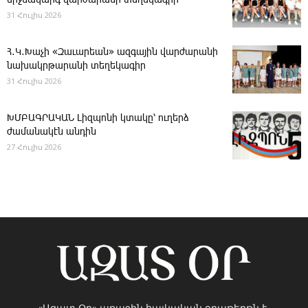
միջնակարգ վարժարանի տեղեկագիր
31 Հուլիս 2026
Հ․Կ․Խաչի «Զաւարեան» ազգային վարժարանի
նախակրթարանի տեղեկագիր
31 Հուլիս 2026
ԽՄԲԱԳՐԱԿԱՆ ­Լիզպոնի կտակը՝ ուղերձ
ժամանակէն անդին
27 Հուլիս 2026
«Ազատ Օր» առաջին հայկական օրաթերթն է,