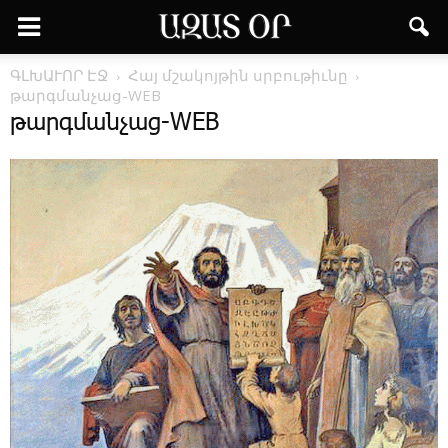
ԳԼԽԱՒՈՐ ԷՋ
Հայ մշակոյթին սրբութիւնը
թարգմանչաց-WEB
թարգմանչաց-WEB