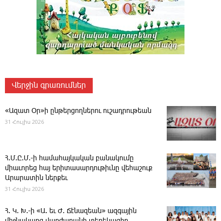
Վերջին գրառումներ
«Ազատ Օր»ի ընթերցողներու ուշադրութեան
31 Հուլիս 2026
Հ.Մ.Ը.Մ.-ի համահայկական բանակումը
միաւորեց հայ երիտասարդութիւնը վեհաշուք
Արարատին ներքեւ
31 Հուլիս 2026
Հ. Կ. Խ.-ի «Ա. եւ Ժ. ­Ճէնազեան» ազգային