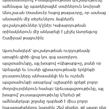
պատճառներով։
Բնապաշտութեան
գուշակութիւնը
ամենալաւ
կը
պատկերացնէ
սօսիներուն
նուիրած
Անուշաւան
Սօսանուէր
հայոց
թագաւորը
,
որ
սօսեաց
անտառին
մէջ
տերեւներու
ձայներէն
գուշակութիւններ
կ՚ընէր։
Կախարդութեան
օրինակներուն
մէջ
անկարելի
է
չյիշել
Ասորեցւոց
Շամիրամ
թագուհին։
Այսուհանդերձ՝
գուշակութեան
ուղղութեամբ
առաջին
գիծի
վրայ
կու
գայ
աստղերու
պաշտամունքը
,
այլ
խօսքով
«
Ախթարք
»
ը
,
քանի
որ
Արեգակի
եւ
Լուսնի
գլխաւորութեամբ
երկինքի
լուսատուները
անհասանելի
են
եւ
ուրեմն
պաշտամունքի
առարկայ՝
աշխարհի
գրեթէ
բոլոր
ժողովուրդներուն
համար։
Արեւապաշտութիւնը
,
այլ
խօսքով՝
լուսապաշտութիւնը
կ՚երեւի
թէ
ամենաերկար
շրջանը
դարձած
է
միւս
բոլոր
հաւատալիքներու
կարգին։
Չեմ
գիտեր
,
թէ
այսօր
դեռ