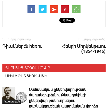
Նախորդ յօդուածը
Յաջորդ յօդուածը
Դիակներէն հեռու
Հենրի Մորկենթաու
(1854-1946)
ՅԱՐԱԿԻՑ ՅՕԴՈՒԱԾՆԵՐ
ԱՒԵԼԻ ՇԱՏ ՀԵՂԻՆԱԿԻ
Օսմանական ընկերվարութեան
ժառանգութիւնը. Թեսաղոնիկէի
ընկերվար բանուորներու
Պատմական
դաշնակցութեան պատմական փորձը