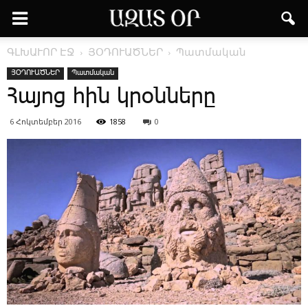
ԳԼԽԱՒՈՐ ԷՋ
ՅՕԴՈՒԱԾՆԵՐ
Պատմական
ՅՕԴՈՒԱԾՆԵՐ
Պատմական
Հայոց հին կրօնները
6 Հոկտեմբեր 2016
1858
0