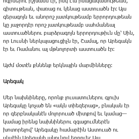
ոգիներու
իշխանն
էր
,
իսկ
Էա
իմացականութեան
,
գիտութեան
,
փառաց
ու
կենաց
աստուածն
էր։
Այս
գերագոյն
եւ
անորոշ
յատկութեամբ
երրորդութեան
կը
յաջորդէր
որոշ
յատկութեամբ
սահմանեալ
աստուածներու
բարձրագոյն
երրորդութիւն
մը՝
Սին
,
որ
Լուսնի
ներկայացուցիչն
էր
,
Շամալ
,
որ
Արեգակն
էր
եւ
Ռամանու
ալ
մթնոլորտի
աստուածն
էր։
Այժմ
մօտէն
քննենք
երկնային
մարմինները։
Արեգակ
Մեր
նախնիները
,
որոնք
լուսատուներու
գլուխ
Արեգակը
կոչած
են
«
ակն
տիեզերաց
»,
բնական
էր
որ
գերբնականէն
մոլորուած
միտքով
եւ
կամաց
—
կամաց
իրենց
նախնիներու
զգացումներէն
խոտորելով՝
Արեգակը
համարէին
Աստուած
ու
սկսէին
Արեգակի
անունով
երդուել։
Այս