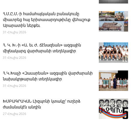
Հ.Մ.Ը.Մ.-ի համահայկական բանակումը
միաւորեց հայ երիտասարդութիւնը վեհաշուք
Արարատին ներքեւ
31 Հուլիս 2026
Հ. Կ. Խ.-ի «Ա. եւ Ժ. ­Ճէնազեան» ազգային
միջնակարգ վարժարանի տեղեկագիր
31 Հուլիս 2026
Հ․Կ․Խաչի «Զաւարեան» ազգային վարժարանի
նախակրթարանի տեղեկագիր
31 Հուլիս 2026
ԽՄԲԱԳՐԱԿԱՆ ­Լիզպոնի կտակը՝ ուղերձ
ժամանակէն անդին
27 Հուլիս 2026