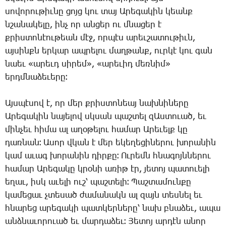
սովորութիւնը
ցոյց
կու
տայ
Արեգակին
կեանք
նշանակելը
,
ինչ
որ
անցեր
ու
մնացեր
է
քրիստոնէութեան
մէջ
,
որպէս
արեւշատութիւն
,
այսինքն
երկար
ապրելու
մաղթանք
,
ուրկէ
կու
գան
նաեւ
«
արեւդ
սիրեմ
», «
արեւիդ
մեռնիմ
»
երդմնաձեւերը։
Այսպէսով
է
,
որ
մեր
քրիստոնեայ
նախնիները
Արեգակին
նայելով
սկսան
պաշտել
զԱստուած
,
եւ
մինչեւ
հիմա
ալ
աղօթելու
համար
Արեւելք
կը
դառնան։
Ասոր
վկան
է
մեր
եկեղեցիներու
խորանին
կամ
աւագ
խորանին
դիրքը։
Ուրեմն
հնագոյններու
համար
Արեգակը
կրօնի
առիթ
էր
,
յետոյ
պատուելի
եղաւ
,
իսկ
աւելի
ուշ՝
պաշտելի։
Պաշտամունքը
կամեցաւ
չտեսած
ժամանակն
ալ
զայն
տեսնել
եւ
հնարեց
արեգակի
պատկերները՝
նախ
բնաձեւ
,
ապա
անձնաւորուած
եւ
մարդաձեւ։
Յետոյ
արդէն
անոր