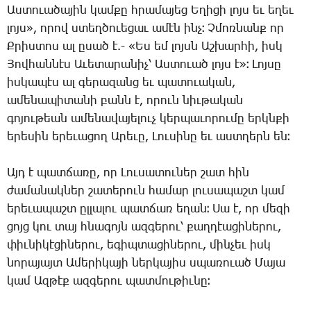
Աստուածային
կամքը
հրամայեց
Եղիցի
լոյս
եւ
եղեւ
լոյս
»,
որով
ստեղծուեցաւ
ամէն
ինչ։
Չմոռնանք
որ
Քրիստոս
ալ
ըսած
է
.- «
Ես
եմ
լոյսն
Աշխարհի
,
իսկ
Յովհաննէս
Աւետարանիչ՝
Աստուած
լոյս
է
»
։
Լոյսը
իսկապէս
ալ
գերազանց
եւ
պատուական
,
ամենապիտանի
բանն
է
,
որուն
նիւթական
գոյութեան
ամենավայելուչ
կերպաւորումը
երկնքի
երեսին
երեւացող
Արեւը
,
Լուսինը
եւ
աստղերն
են։
Այդ
է
պատճառը
,
որ
Լուսատուներ
շատ
հին
ժամանակներ
շատերուն
համար
լուսապաշտ
կամ
երեւապաշտ
ըլլալու
պատճառ
եղան։
Սա
է
,
որ
մեզի
ցոյց
կու
տայ
հնագոյն
ազգերու՝
քաղդէացիներու
,
փիւնիկէցիներու
,
եգիպտացիներու
,
մինչեւ
իսկ
նորայայտ
Ամերիկայի
ներկայիս
սպառուած
Մայա
կամ
Ազթէք
ազգերու
պատմութիւնը։