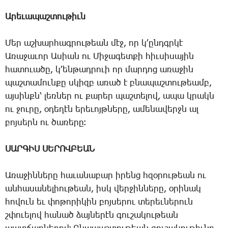
Արեւապաշտութիւն
Մեր
աշխարհագրութեան
մէջ
,
որ
կ՚ընդգրկէ
Առաջաւոր
Ասիան
ու
Միջագետքի
հիւսիսային
հատուածը
,
կ՚ենթադրուի
որ
մարդոց
առաջին
պաշտամունքը
սկիզբ
առած
է
բնապաշտութեամբ
,
այսինքն՝
լեռներ
ու
քարեր
պաշտելով
,
ապա
կրակն
ու
ջուրը
,
օդեղէն
երեւոյթները
,
ամենավերջն
ալ
բոյսերն
ու
ծառերը։
ՍԱՐԳԻՍ ՍԵՐՈՎԲԵԱՆ
Առաջինները
հաւանաբար
իրենց
հզօրութեան
ու
անհասանելիութեան
,
իսկ
վերջինները
,
օրինակ
հովուն
եւ
փոթորիկին
բոյսերու
տերեւներուն
շփուելով
հանած
ձայներէն
գուշակութեան