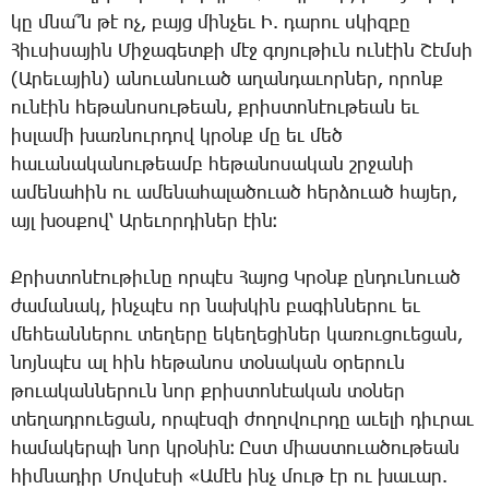
կը
մնա՞ն
թէ
ոչ
,
բայց
մինչեւ
Ի
.
դարու
սկիզբը
Հիւսիսային
Միջագետքի
մէջ
գոյութիւն
ունէին
Շէմսի
(
Արեւային
)
անուանուած
աղանդաւորներ
,
որոնք
ունէին
հեթանոսութեան
,
քրիստոնէութեան
եւ
իսլամի
խառնուրդով
կրօնք
մը
եւ
մեծ
հաւանականութեամբ
հեթանոսական
շրջանի
ամենահին
ու
ամենահալածուած
հերձուած
հայեր
,
այլ
խօսքով՝
Արեւորդիներ
էին։
Քրիստոնէութիւնը
որպէս
Հայոց
Կրօնք
ընդունուած
ժամանակ
,
ինչպէս
որ
նախկին
բագիններու
եւ
մեհեաններու
տեղերը
եկեղեցիներ
կառուցուեցան
,
նոյնպէս
ալ
հին
հեթանոս
տօնական
օրերուն
թուականներուն
նոր
քրիստոնէական
տօներ
տեղադրուեցան
,
որպէսզի
ժողովուրդը
աւելի
դիւրաւ
համակերպի
նոր
կրօնին։
Ըստ
միաստուածութեան
հիմնադիր
Մովսէսի
«
Ամէն
ինչ
մութ
էր
ու
խաւար
.