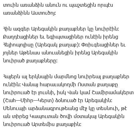
տուին
առանձին
անուն
ու
պաշտեցին
որպէս
առանձինն
Աստուծոյ։
Հին
ազգեր
Արեգակին
քաղաքներ
կը
նուիրէին։
Քաղդէացիներ
եւ
եգիպտացիներ
ունէին
իրենց
Հելիոպոլիսը
(
Արեգակ
քաղաք
)
։
Փռիւգեացիներ
եւ
յոյներ
Աթենաս
անուանեցին
իրենց
Արեգակին
նուիրած
քաղաքները։
Հայերն
ալ
երկնային
մարմնոց
նուիրեալ
քաղաքներ
ունէին։
Վանայ
հարաւակողմի
Ոստան
քաղաքը
նուիրուած
էր
լուսնի
,
իսկ
Վան
կամ
Շամիրամակերտ
(
Շահ
—
Միհր
—
Կերտ
)
ձօնուած
էր
Արեգակին։
Մենուայի
արձանագրութեանց
մէջ
կը
տեսնուի
,
թէ
ան
տիրեց
Կապուտան
ծովի
մօտակայ
Արեգակին
նուիրուած
Արտեմիս
քաղաքին։