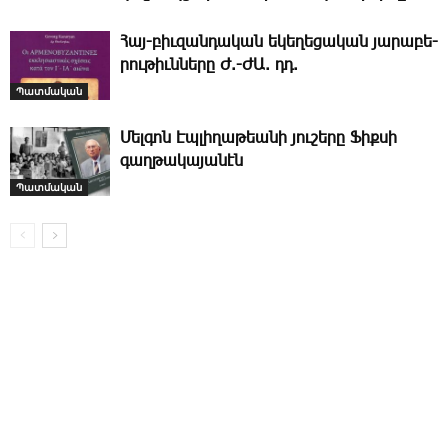
Հայ-բիւ­զան­դա­կան ե­կե­ղե­ցա­կան յա­րա­բե­
րու­թիւն­նե­րը Ժ.-ԺԱ. դդ.
Պատմական
­Մել­գոն Էպ­լի­ղա­թեա­նի յու­շե­րը ­Ֆիք­սի
գաղ­թա­կա­յա­նէն
Պատմական