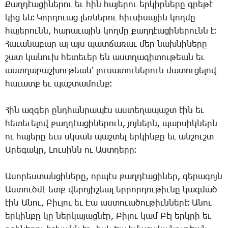
Քաղդէացիներու
եւ
հին
հայերու
երկիրները
գրեթէ
կից
են։
Կորդուաց
լեռներու
հիւսիսային
կողմը
հայերունն
,
հարաւային
կողմը
քաղդէացիներունն
է։
Հաւանաբար
ալ
այս
պատճառաւ
մեր
նախնիները
շատ
կանուխ
հետեւեր
են
աստղագիտութեան
եւ
աստղաբաշխութեան՝
լուսատուներուն
մատուցելով
հաւատք
եւ
պաշտամունք։
Հին
ազգեր
ընդհանրապէս
աստեղապաշտ
էին
եւ
հետեւելով
քաղդէացիներուն
,
յոյներն
,
պարսիկներն
ու
հայերը
եւս
սկսան
պաշտել
երկինքը
եւ
անշուշտ
Արեգակը
,
Լուսինն
ու
Աստղերը։
Ասորեստանցիները
,
որպէս
քաղդէացիներ
,
գերագոյն
Աստուծմէ
ետք
վերոյիշեալ
երրորդութիւնը
կազմած
էին
Անու
,
Բիւլու
եւ
Էա
աստուածութիւններէ։
Անու
երկինքը
կը
ներկայացնէր
,
Բիլու
կամ
Բէլ
երկրի
եւ