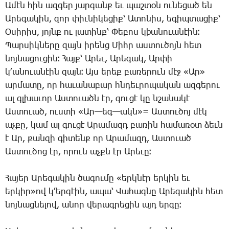
Ամէն
հին
ազգեր
յարգանք
եւ
պաշտօն
ունեցած
են
Արեգակին
,
զոր
փիւնիկեցիք՝
Ատոնիս
,
եգիպտացիք՝
Օսիրիս
,
յոյնք
ու
լատինք՝
Փեբոս
կ
þ
անուանէին։
Պարսիկները
զայն
իրենց
Միհր
աստուծոյն
հետ
նոյնացուցին։
Հայք՝
Արեւ
,
Արեգակ
,
Արփի
կ՚անուանէին
զայն։
Այս
երեք
բառերուն
մէջ
«
Ար
»
արմատը
,
որ
հաւանաբար
հնդեւրոպական
ազգերու
ալ
գլխաւոր
Աստուածն
էր
,
գուցէ
կը
նշանակէ
Աստուած
,
ուստի
«
Ար
—
եգ
—
ակն
»=
Աստուծոյ
մէկ
աչքը
,
կամ
ալ
գուցէ
Արամազդ
բառին
համառօտ
ձեւն
է
Ար
,
քանզի
գիտենք
որ
Արամազդ
,
Աստուած
Աստուծոց
էր
,
որուն
աչքն
էր
Արեւը։
Հայեր
Արեգակին
ծագումը
«
երկնէր
երկին
եւ
երկիր
»
ով
կ՚երգէին
,
ապա՝
Վահագնը
Արեգակին
հետ
նոյնացնելով
,
անոր
վերագրեցին
այդ
երգը։