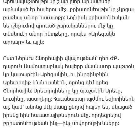
Արեւապաշտութիւնը
շատ
խոր
արմատներ
արձակած
էր
հայերու
մէջ
.
քրիստոնէութիւնը
չկրցաւ
բառնալ
անոր
հաւատքը։
Նոյնիսկ
քրիստոնէական
ներշնչումով
գրուած
շարականներու
մէջ
կը
տեսնուէր
անոր
հետքերը
,
որպէս
«
Արեգակն
արդար
»
եւ
այլն։
Ըստ
Ներսէս
Շնորհալիի
վկայութեան՝
դեռ
ԺԲ
.
դարուն
Սամոստաբնակ
հայերը
մասնաւոր
պաշտօն
կը
կատարէին
Արեգակին
,
ու
ինքզինքնին
Արեւորդիք
կ՚անուանէին
,
որոնց
դէմ
գրեց
Շնորհալին։
Արեւորդիները
կը
պաշտէին
Արեւը
,
Լուսինը
,
աստղերը։
Հաւանաբար
այժմու
եզիտիներն
ալ
,
կամ՝
անոնց
մէկ
մասը
ցեղով
հայեր
են
,
մնացած
իրենց
հին
հաւատալիքներուն
մէջ
,
որդեգրելով
քրիստոնէութեան
ինչ
—
ինչ
սովորութիւնները։