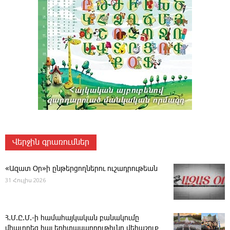
Վերջին գրառումներ
«Ազատ Օր»ի ընթերցողներու ուշադրութեան
31 Հուլիս 2026
Հ.Մ.Ը.Մ.-ի համահայկական բանակումը
միաւորեց հայ երիտասարդութիւնը վեհաշուք