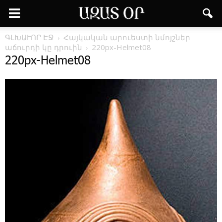
ԳԼԽԱՒՈՐ ԷՋ
Հայկական արուեստի նմոյշներ
աճուրդի կը դրուին
220px-Helmet08
220px-Helmet08