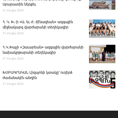
Արարատին ներքեւ
31 Հուլիս 2026
Հ. Կ. Խ.-ի «Ա. եւ Ժ. ­Ճէնազեան» ազգային
միջնակարգ վարժարանի տեղեկագիր
31 Հուլիս 2026
Հ․Կ․Խաչի «Զաւարեան» ազգային վարժարանի
նախակրթարանի տեղեկագիր
31 Հուլիս 2026
ԽՄԲԱԳՐԱԿԱՆ ­Լիզպոնի կտակը՝ ուղերձ
ժամանակէն անդին
27 Հուլիս 2026