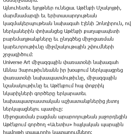
­­Սե­մեր­ջեա­նին։
Այ­նու­հե­տեւ ե­լոյթ­ներ ու­նե­ցաւ Ա­թէն­քի Մ­շա­կոյ­թի,
մարմ­նա­մար­զի եւ ե­րի­տա­սար­դու­թեան
կազ­մա­կեր­պու­թեան նա­խա­գահ Է­լե­նի ­­Զոն­դի­րուն, ով
ներ­կա­նե­րին փո­խան­ցեց Ա­թէն­քի քա­ղա­քա­պե­տի
բա­րե­մաղ­թանք­նե­րը եւ ընդգ­ծեց մի­ջո­ցառ­ման
կա­րե­ւո­րու­թիւ­նը միջմ­շա­կու­թա­յին շփում­նե­րի
շրջա­գի­ծում։
Universe Art մի­ջազ­գա­յին փա­ռա­տօ­նի նա­խա­գահ
Ան­նա ­­Յա­րու­թիւ­նեանն իր խօս­քում ներ­կա­յաց­րեց
փա­ռա­տօ­նի նա­խա­պատ­մու­թիւ­նը, մի­ջազ­գա­յին
նշա­նա­կու­թիւ­նը եւ Ա­թէն­քում հայ փոք­րիկ
նկա­րիչ­նե­րի գոր­ծե­րը եր­կա­րա­տեւ
նա­խա­պատ­րաս­տա­կան աշ­խա­տանք­նե­րից յե­տոյ
ներ­կա­յաց­նե­լու պա­տի­ւը։
­­Մի­ջո­ցառ­ման բաց­ման ա­րա­րո­ղու­թեա­ն ­յա­ջոր­դե­ցին
Ա­թէն­քում գոր­ծող «Ա­ւե­տիս» հայ­կա­կան պա­րա­յին
հա­մոյ­թի տպա­ւո­րիչ կա­տա­րում­նե­րը։