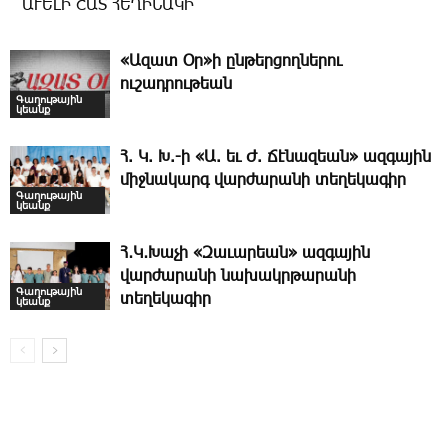
ԱՒԵԼԻ ՇԱՏ ՀԵՂԻՆԱԿԻ
«Ազատ Օր»ի ընթերցողներու
ուշադրութեան
Գաղութային
կեանք
Հ. Կ. Խ.-ի «Ա. եւ Ժ. ­Ճէնազեան» ազգային
միջնակարգ վարժարանի տեղեկագիր
Գաղութային
կեանք
Հ․Կ․Խաչի «Զաւարեան» ազգային
վարժարանի նախակրթարանի
Գաղութային
տեղեկագիր
կեանք