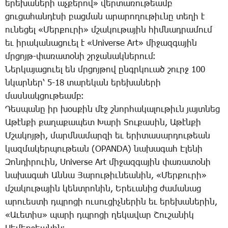
ե­րե­խա­նե­րի աչ­քե­րով» վեր­տա­ռու­թեամբ
ցու­ցա­հան­դէ­սի բաց­ման ա­րա­րո­ղու­թիւ­նը տե­ղի է
ու­նե­ցել «­­Մեր­քու­րի» մշա­կու­թա­յին հիմ­նադ­րա­մում
եւ ի­րա­կա­նա­ցո­ւել է «Universe Art» մի­ջազ­գա­յին
մրցոյթ-փա­ռա­տօ­նի շրջա­նակ­նե­րում։
­­Ներ­կա­յա­ցո­ւել են մրցոյ­թով ընգր­կո­ւած շուրջ 100
նկար­ներ՝ 5-18 տա­րե­կան ե­րե­խա­նե­րի
մաս­նակ­ցու­թեամբ։
­­Դես­պա­նը իր խօս­քին մէջ շնոր­հա­կա­լու­թիւն յայտ­նեց
Ա­թէն­քի քա­ղա­քա­պետ ­­Խա­րի ­­Տու­քա­սին, Ա­թէն­քի
Մ­շա­կոյ­թի, մարմ­նա­մար­զի եւ ե­րի­տա­սար­դու­թեան
կազ­մա­կեր­պու­թեան (OPANDA) նա­խա­գահ Է­լե­նի
­­Զոն­դի­րո­ւին, Universe Art մի­ջազ­գա­յին փա­ռա­տօ­նի
նա­խա­գահ Ան­նա ­­Յա­րու­թիւ­նեա­նին, «­­Մեր­քու­րի»
մշա­կու­թա­յին կենտ­րո­նին, Ե­րե­ւա­նից ժա­մա­նաց
ա­րո­ւես­տի դպրո­ցի ու­սու­ցիչ­նե­րին եւ ե­րե­խա­նե­րին,
«Ա­ւե­տիս» պա­րի դպրո­ցի ղե­կա­վար ­­Շու­շա­նիկ