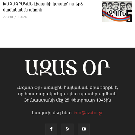
ԽՄԲԱԳՐԱԿԱՆ ­Լիզպոնի կտակը՝ ուղերձ
ժամանակէն անդին
27 Հուլիս 2026
«Ազատ Օր» առաջին հայկական օրաթերթն է,
որ հրատարակուեցաւ յետ-պատերազմեան
Յունաստանի մէջ 25 Փետրուար 1945ին
կապուիլ մեզ հետ:
info@azator.gr