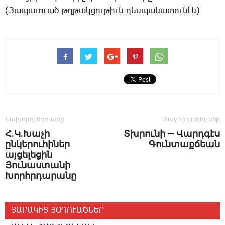
(­Յա­պա­ւո­ւած թղթակ­ցու­թիւն դես­պա­նա­տու­նէն)
Նախորդ յօդուածը
Յաջորդ յօդուածը
­­Հ.Կ.Խաչի
Տխրունի — Վարդգէս
ընկերուհիներ
Գունտաքճեան
այցելեցին
Յունաստանի
Խորհրդարանը
ՅԱՐԱԿԻՑ ՅՕԴՈՒԱԾՆԵՐ