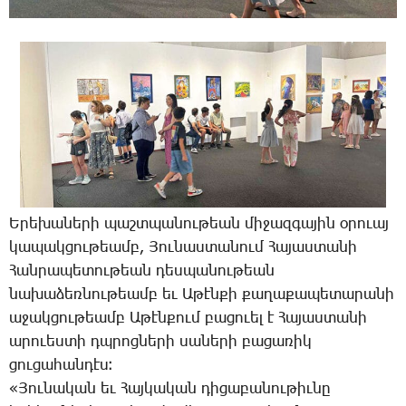
Ե­րե­խա­նե­րի պաշտ­պա­նու­թեան մի­ջազ­գա­յին օ­րո­ւայ
կա­պակ­ցու­թեամբ, ­­Յու­նաս­տա­նում ­­Հա­յաս­տա­նի
­­Հան­րա­պե­տու­թեան դես­պա­նու­թեան
նա­խա­ձեռ­նու­թեամբ եւ Ա­թէն­քի քա­ղա­քա­պե­տա­րա­նի
ա­ջակ­ցու­թեամբ Ա­թէն­քում բա­ցո­ւել է ­­Հա­յաս­տա­նի
ա­րո­ւես­տի դպրոց­նե­րի սա­նե­րի բա­ցա­ռիկ
ցու­ցա­հան­դէս։
«­­Յու­նա­կան եւ ­­Հայ­կա­կան դի­ցա­բա­նու­թիւ­նը