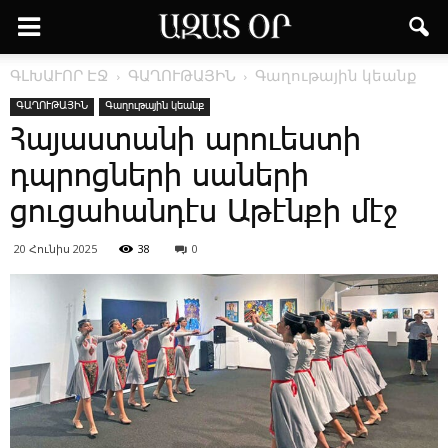
ԳԼԽԱՒՈՐ ԷՋ
ԳԱՂՈՒԹԱՅԻՆ
Գաղութային կեանք
ԳԱՂՈՒԹԱՅԻՆ
Գաղութային կեանք
Հայաստանի արուեստի
դպրոցների սա­ների
ցուցահանդէս Աթէնքի մէջ
20 Հունիս 2025
38
0