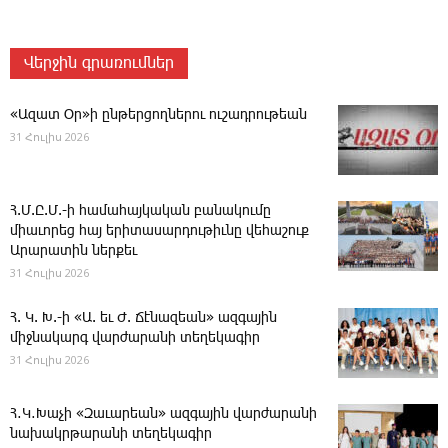
Վերջին գրառումներ
«Ազատ Օր»ի ընթերցողներու ուշադրութեան
31 Հուլիս 2026
Հ.Մ.Ը.Մ.-ի համահայկական բանակումը
միաւորեց հայ երիտասարդութիւնը վեհաշուք
Արարատին ներքեւ
31 Հուլիս 2026
Հ. Կ. Խ.-ի «Ա. եւ Ժ. ­Ճէնազեան» ազգային
միջնակարգ վարժարանի տեղեկագիր
31 Հուլիս 2026
Հ․Կ․Խաչի «Զաւարեան» ազգային վարժարանի
նախակրթարանի տեղեկագիր