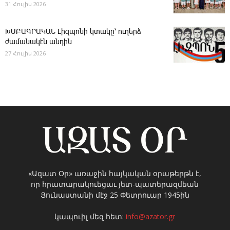
31 Հուլիս 2026
ԽՄԲԱԳՐԱԿԱՆ ­Լիզպոնի կտակը՝ ուղերձ
ժամանակէն անդին
27 Հուլիս 2026
«Ազատ Օր» առաջին հայկական օրաթերթն է,
որ հրատարակուեցաւ յետ-պատերազմեան
Յունաստանի մէջ 25 Փետրուար 1945ին
կապուիլ մեզ հետ:
info@azator.gr