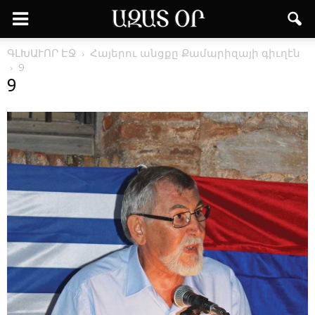
ԳԼԽԱՒՈՐ ԷՋ
Հա­յե­րու անց­քը ­Քա­մա­րի­զա­յի գիւ­ղէն
9
9