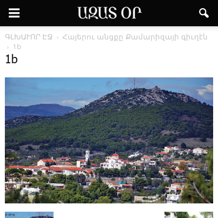
ԳԼԽԱՒՈՐ ԷՋ
Հա­յե­րու անց­քը ­Քա­մա­րի­զա­յի գիւ­ղէն
1b
1b