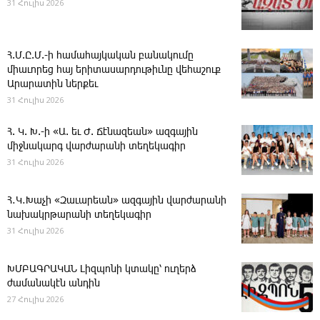
31 Հուլիս 2026
Հ.Մ.Ը.Մ.-ի համահայկական բանակումը
միաւորեց հայ երիտասարդութիւնը վեհաշուք
Արարատին ներքեւ
31 Հուլիս 2026
Հ. Կ. Խ.-ի «Ա. եւ Ժ. ­Ճէնազեան» ազգային
միջնակարգ վարժարանի տեղեկագիր
31 Հուլիս 2026
Հ․Կ․Խաչի «Զաւարեան» ազգային վարժարանի
նախակրթարանի տեղեկագիր
31 Հուլիս 2026
ԽՄԲԱԳՐԱԿԱՆ ­Լիզպոնի կտակը՝ ուղերձ
ժամանակէն անդին
27 Հուլիս 2026