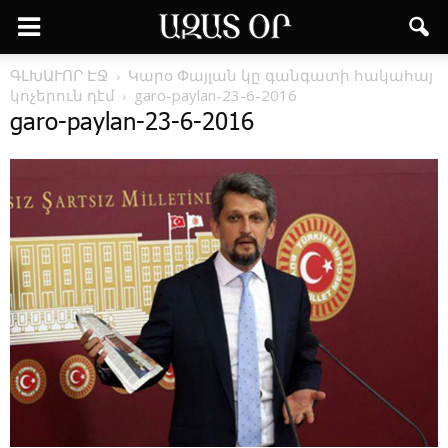
ԳԼԽԱՒՈՐ ԷՋ
Կա­րօ ­Փայ­լան կը գան­գա­տի հա­կա­հայ
կո­չե­րուն դէմ
garo-paylan-23-6-2016
garo-paylan-23-6-2016