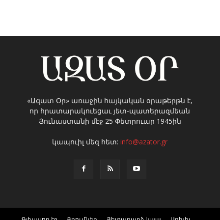
«Ազատ Օր» առաջին հայկական օրաթերթն է,
որ հրատարակուեցաւ յետ-պատերազմեան
Յունաստանի մէջ 25 Փետրուար 1945ին
կապուիլ մեզ հետ:
info@azator.gr
Գլխաւոր էջ
Յղումներ
Յետադարձ կապ
Արխիւ