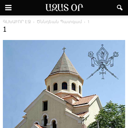
ԳԼԽԱՒՈՐ ԷՋ
Ծնն­դեան ­Պատ­գամ
1
1