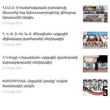
Հ.Մ.Ը.Մ.-ի համահայկական բանակումը
միաւորեց հայ երիտասարդութիւնը վեհաշուք
Արարատին ներքեւ
31 Հուլիս 2026
Հ. Կ. Խ.-ի «Ա. եւ Ժ. ­Ճէնազեան» ազգային
միջնակարգ վարժարանի տեղեկագիր
31 Հուլիս 2026
Հ․Կ․Խաչի «Զաւարեան» ազգային վարժարանի
նախակրթարանի տեղեկագիր
31 Հուլիս 2026
ԽՄԲԱԳՐԱԿԱՆ ­Լիզպոնի կտակը՝ ուղերձ
ժամանակէն անդին
27 Հուլիս 2026