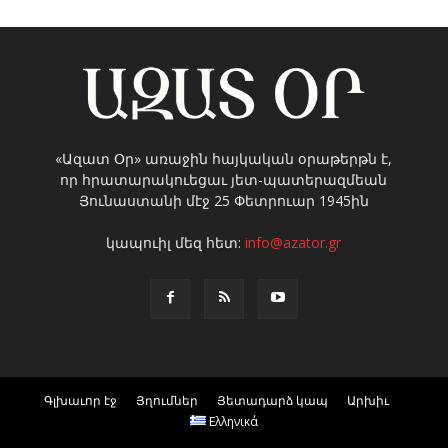
«Ազատ Օր» առաջին հայկական օրաթերթն է,
որ հրատարակուեցաւ յետ-պատերազմեան
Յունաստանի մէջ 25 Փետրուար 1945ին
կապուիլ մեզ հետ:
info@azator.gr
Գլխաւոր էջ
Յղումներ
Յետադարձ կապ
Արխիւ
Ελληνικά