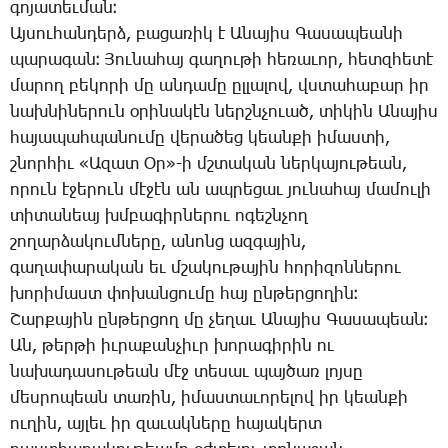
գո­յա­տեւ­ման։
Այ­սու­հան­դերձ, բա­ցա­ռիկ է Ա­նա­յիս ­Գա­սա­պեա­նի
պա­րա­գան։ ­Յու­նա­հայ գա­ղու­թի հե­ռա­ւոր, հետզ­հե­տէ
մա­րող բե­կո­րի մը ան­դա­մը ըլ­լա­լով, վստա­հա­բար իր
նախ­նի­նե­րուն օ­րի­նա­կէն ներշնչո­ւած, տի­կին Ա­նա­յիս
հա­յա­պահ­պա­նու­մը վե­րա­ծեց կեան­քի ի­մաս­տի,
շնոր­հիւ «Ա­զատ Օր»-ի մշտա­կան ներ­կա­յու­թեան,
ո­րուն է­ջե­րուն մէ­ջէն ան ապ­րե­ցաւ յու­նա­հայ մա­մու­լի
տի­տա­նեայ խմբա­գիր­նե­րու ո­գեշն­չող
շո­ղար­ձա­կում­նե­րը, ա­նոնց ազ­գա­յին,
գա­ղա­փա­րա­կան եւ մշա­կու­թա­յին հո­րի­զոն­նե­րու
խո­րի­մաստ փո­խան­ցու­մը հայ ըն­թեր­ցո­ղին։
­Շար­քա­յին ըն­թեր­ցող մը չե­ղաւ Ա­նա­յիս ­Գա­սա­պեան։
Ան, թեր­թի իւ­րա­քան­չիւր խո­րա­գի­րին ու
նա­խա­դա­սու­թեան մէջ տե­սաւ պայ­ծառ լոյ­սը
մես­րո­պեան տա­ռին, ի­մաս­տա­ւո­րե­լով իր կեան­քի
ու­ղին, այ­լեւ իր զա­ւակ­նե­րը հա­յա­կերտ