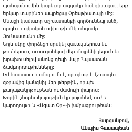
պահ­պա­նու­մին կա­րե­ւոր ազ­դա­կը հան­դի­սա­ցաւ, երբ
եր­կար տա­րի­ներ ապ­րե­ցայ Օ­րես­թիա­տա­յի մէջ։
Մ­նա­ցի կա­մա­ւոր աշ­խա­տան­քի գոր­ծու­նեայ անձ,
որ­պէս հայ­կա­կան սփիւռ­քի մէկ ան­դա­մը
­Յու­նաս­տա­նի մէջ։
­Նոյն սէ­րը փոր­ձե­ցի սրսկել զա­ւակ­նե­րուս եւ
թոռ­նե­րուս, ու­սու­ցա­նե­լով մեր մայ­րե­նի լե­զուն եւ
խրա­խու­սե­լով ա­նոնց դէ­պի մայր ­Հա­յաս­տան
ճամ­բոր­դու­թիւն­նե­րը։
Իմ հաս­տատ հա­մո­զումն է, որ պէտք է մշտա­պէս
զօ­րա­վիգ կանգ­նիլ մեր թեր­թին, որ­պէս
քա­ղա­քակր­թու­թեան ու մա­մու­լի փա­րոս։
­Խո­րին շնոր­հա­կա­լու­թիւն կը յայտ­նեմ, ուժ եւ
կա­րո­ղու­թիւն «Ա­զատ Օր»-ի խմբագ­րու­թեան:
Յար­գան­քով,
Ա­նա­յիս ­Գա­սա­պեան