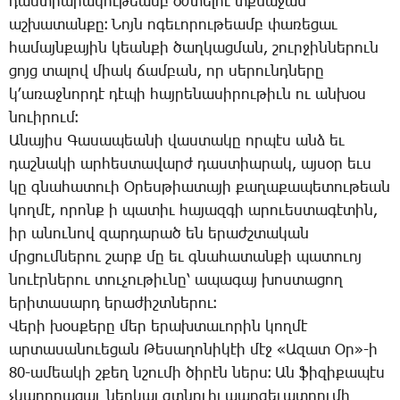
դաս­տիա­րա­կու­թեամբ օժ­տե­լու տքնա­ջան
աշ­խա­տան­քը։ ­Նոյն ո­գե­ւո­րու­թեամբ փա­ռե­ցաւ
հա­մայն­քա­յին կեան­քի ծաղ­կաց­ման, շուր­ջին­նե­րուն
ցոյց տա­լով միակ ճամ­բան, որ սե­րունդ­նե­րը
կ­՚ա­ռաջ­նոր­դէ դէ­պի հայ­րե­նա­սի­րու­թիւն ու ան­խօս
նո­ւի­րում։
Ա­նա­յիս ­Գա­սա­պեա­նի վաս­տա­կը որ­պէս անձ եւ
դաշ­նա­կի ար­հես­տա­վարժ դաս­տիա­րակ, այ­սօր եւս
կը գնա­հա­տուի Օ­րես­թիա­տա­յի քա­ղա­քա­պե­տու­թեան
կող­մէ, ո­րոնք ի պա­տիւ հա­յազ­գի ա­րուես­տա­գէ­տին,
իր ա­նու­նով զար­դա­րած են ե­րաժշ­տա­կան
մրցում­նե­րու շարք մը եւ գնա­հա­տան­քի պա­տո­ւոյ
նո­ւէր­նե­րու տու­չու­թիւ­նը՝ ա­պա­գայ խոս­տա­ցող
ե­րի­տա­սարդ ե­րա­ժիշտ­նե­րու։
­Վե­րի խօս­քե­րը մեր ե­րախ­տա­ւո­րին կող­մէ
ար­տա­սա­նո­ւե­ցան ­Թե­սա­ղո­նի­կէի մէջ «Ա­զատ Օր»-ի
80-ա­մեա­կի շքեղ նշու­մի ծի­րէն ներս։ Ան ֆի­զի­քա­պէս
չկա­րո­ղա­ցաւ ներ­կայ գտնո­ւիլ պար­գե­ւատ­րու­մի