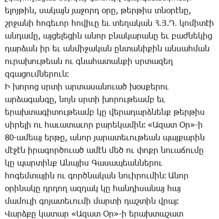
ե­լոյ­թին, սա­կայն յա­ջորդ օ­րը, թեր­թիս տնօ­րէ­նը,
շրջա­նի հո­գե­ւոր հո­վի­ւը եւ տե­ղա­կան Հ.Յ.Դ. կո­մի­տէի
ան­դա­մը, այ­ցե­լե­ցին ա­նոր բնա­կա­րա­նը եւ բաժ­նե­կից
դար­ձան իր եւ ան­մի­ջա­կան ըն­տա­նի­քին ան­սահ­ման
ու­րա­խու­թեան ու գնա­հա­տան­քի սրտա­զեղ
զգա­ցում­նե­րուն։
Ի խո­րոց սրտի ար­տա­սա­նո­ւած խօս­քե­րու
ար­ձա­գան­գը, նոյն սրտի խո­րու­թեամբ եւ
ե­րախ­տա­գի­տու­թեամբ կը վե­րա­դարձ­նենք թեր­թիս
սի­րե­լի ու հա­ւա­տա­ւոր բա­րե­կա­մին։ «Ա­զատ Օր»-ի
80-ա­մեայ եր­թը, ա­նոր յա­րա­տե­ւու­թեան պայ­քա­րին
մէ­ջէն ի­րա­գոր­ծո­ւած ա­մէն մեծ ու փոքր նո­ւա­ճու­մը
կը պար­տինք Ա­նա­յիս ­Գա­սա­պեան­նե­րու
հո­գեմ­տա­յին ու գործ­նա­կան նո­ւի­րու­մին։ Ա­նոր
օ­րի­նա­կը դրդող ազ­դակ կը հան­դի­սա­նայ հայ
մա­մու­լի գո­յա­տե­ւու­մի մար­տի դաշ­տին վրայ։
­Վարձ­քը կա­տար «Ա­զատ Օր»-ի ե­րախ­տա­շատ