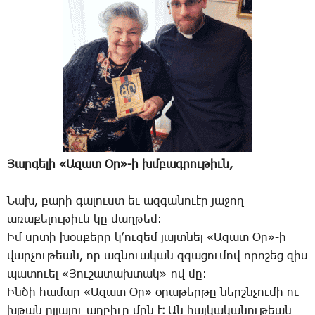
Յար­գե­լի «Ա­զատ Օր»-ի խմբագ­րու­թիւն,
­Նախ, բա­րի գա­լուստ եւ ազ­գա­նո­ւէր յա­ջող
ա­ռա­քե­լու­թիւն կը մաղ­թեմ:
Իմ սրտի խօս­քե­րը կ­՚ու­զեմ յայտ­նել «Ա­զատ Օր»-ի
վար­չու­թեան, որ ազ­նո­ւա­կան զգա­ցու­մով ո­րո­շեց զիս
պա­տո­ւել «­Յու­շա­տախ­տակ»-ով մը:
Ին­ծի հա­մար «Ա­զատ Օր» օ­րա­թեր­թը ներշն­չու­մի ու
խթան ըլ­լա­լու աղ­բիւր մըն է։ Ան հայ­կա­կա­նու­թեան