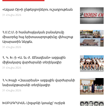
«Ազատ Օր»ի ընթերցողներու ուշադրութեան
31 Հուլիս 2026
Հ.Մ.Ը.Մ.-ի համահայկական բանակումը
միաւորեց հայ երիտասարդութիւնը վեհաշուք
Արարատին ներքեւ
31 Հուլիս 2026
Հ. Կ. Խ.-ի «Ա. եւ Ժ. ­Ճէնազեան» ազգային
միջնակարգ վարժարանի տեղեկագիր
31 Հուլիս 2026
Հ․Կ․Խաչի «Զաւարեան» ազգային վարժարանի
նախակրթարանի տեղեկագիր
31 Հուլիս 2026
ԽՄԲԱԳՐԱԿԱՆ ­Լիզպոնի կտակը՝ ուղերձ