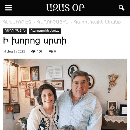
ԳԼԽԱՒՈՐ ԷՋ
ԳԱՂՈՒԹԱՅԻՆ
Գաղութային կեանք
ԳԱՂՈՒԹԱՅԻՆ
Գաղութային կեանք
Ի խո­րոց սրտի
4 Ապրիլ 2025
150
0