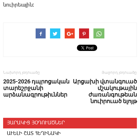
նո­ւի­րեա­լին։
Նախորդ յօդուածը
Յաջորդ յօդուածը
2025-2026 դպրոցական
Արցախի վտանգուած
տարեշրջանի
մշակութային
արձանագրութիւններ
ժառանգութեան
նուիրուած ելոյթ
ՅԱՐԱԿԻՑ ՅՕԴՈՒԱԾՆԵՐ
ԱՒԵԼԻ ՇԱՏ ՀԵՂԻՆԱԿԻ