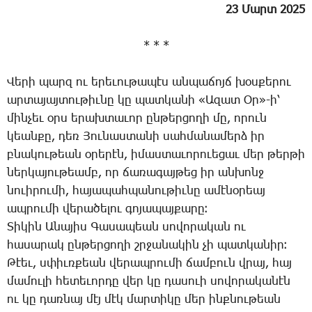
23 ­Մարտ 2025
* * *
­Վե­րի պարզ ու ե­րե­ւու­թա­պէս ան­պա­ճոյճ խօս­քե­րու
ար­տա­յայ­տու­թիւ­նը կը պատ­կա­նի «Ա­զատ Օր»-ի՝
մին­չեւ օրս ե­րախ­տա­ւոր ըն­թեր­ցո­ղի մը, ո­րուն
կեան­քը, դեռ ­Յու­նաս­տա­նի սահ­մա­նա­մերձ իր
բնա­կու­թեան օ­րե­րէն, ի­մաս­տա­ւո­րո­ւե­ցաւ մեր թեր­թի
ներ­կա­յու­թեամբ, որ ճա­ռա­գայ­թեց իր ան­խոնջ
նո­ւի­րու­մի, հա­յա­պահ­պա­նու­թիւ­նը ա­մէ­նօ­րեայ
ապ­րու­մի վե­րա­ծե­լու գո­յա­պայ­քա­րը։
­Տի­կին Ա­նա­յիս ­Գա­սա­պեան սո­վո­րա­կան ու
հա­սա­րակ ըն­թեր­ցո­ղի շրջա­նա­կին չի պատ­կա­նիր։
­Թէեւ, սփիւռ­քեան վե­րապ­րու­մի ճամ­բուն վրայ, հայ
մա­մու­լի հե­տե­ւոր­դը վեր կը դա­սո­ւի սո­վո­րա­կա­նէն
ու կը դառ­նայ մէյ մէկ մար­տի­կը մեր ինք­նու­թեան