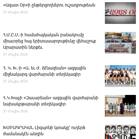
«Ազատ Օր»ի ընթերցողներու ուշադրութեան
31 Հուլիս 2026
Հ.Մ.Ը.Մ.-ի համահայկական բանակումը
միաւորեց հայ երիտասարդութիւնը վեհաշուք
Արարատին ներքեւ
31 Հուլիս 2026
Հ. Կ. Խ.-ի «Ա. եւ Ժ. ­Ճէնազեան» ազգային
միջնակարգ վարժարանի տեղեկագիր
31 Հուլիս 2026
Հ․Կ․Խաչի «Զաւարեան» ազգային վարժարանի
նախակրթարանի տեղեկագիր
31 Հուլիս 2026
ԽՄԲԱԳՐԱԿԱՆ ­Լիզպոնի կտակը՝ ուղերձ
ժամանակէն անդին