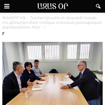
ԳԼԽԱՒՈՐ ԷՋ
­Դա­ւիթ Իշ­խա­նեան Ար­ցա­խի հար­ցե­
րու քննար­կում­ներ ու­նե­ցաւ ­յու­նա­կան քա­ղա­քա­կան
շրջա­նակ­նե­րու հետ
r
r